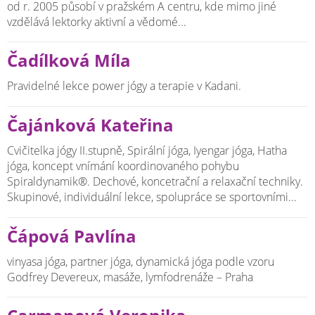
od r. 2005 působí v pražském A centru, kde mimo jiné
vzdělává lektorky aktivní a vědomé...
Čadílková Míla
Pravidelné lekce power jógy a terapie v Kadani.
Čajánková Kateřina
Cvičitelka jógy II.stupně, Spirální jóga, Iyengar jóga, Hatha
jóga, koncept vnímání koordinovaného pohybu
Spiraldynamik®. Dechové, koncetrační a relaxační techniky.
Skupinové, individuální lekce, spolupráce se sportovními...
Čápová Pavlína
vinyasa jóga, partner jóga, dynamická jóga podle vzoru
Godfrey Devereux, masáže, lymfodrenáže – Praha