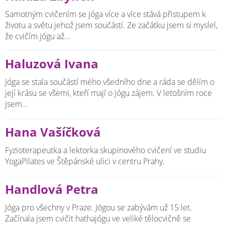
Samotným cvičením se jóga více a více stává přistupem k
životu a světu jehož jsem součástí. Ze začátku jsem si myslel,
že cvičím jógu až...
Haluzová Ivana
Jóga se stala součástí mého všedního dne a ráda se dělím o
její krásu se všemi, kteří mají o jógu zájem. V letošním roce
jsem...
Hana Vašíčková
Fyzioterapeutka a lektorka skupinového cvičení ve studiu
YogaPilates ve Štěpánské ulici v centru Prahy.
Handlová Petra
Jóga pro všechny v Praze. Jógou se zabývám už 15 let.
Začínala jsem cvičit hathajógu ve veliké tělocvičně se