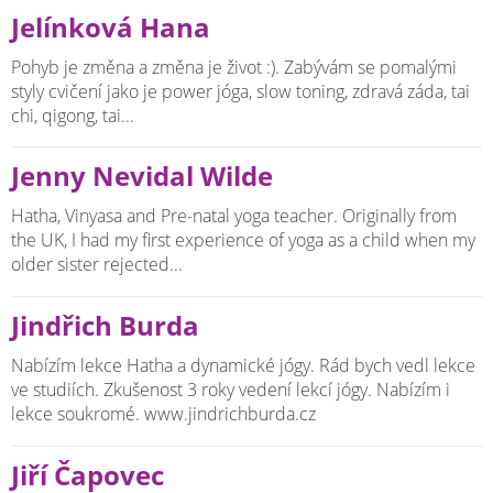
Jelínková Hana
Pohyb je změna a změna je život :). Zabývám se pomalými
styly cvičení jako je power jóga, slow toning, zdravá záda, tai
chi, qigong, tai...
Jenny Nevidal Wilde
Hatha, Vinyasa and Pre-natal yoga teacher. Originally from
the UK, I had my first experience of yoga as a child when my
older sister rejected...
Jindřich Burda
Nabízím lekce Hatha a dynamické jógy. Rád bych vedl lekce
ve studiích. Zkušenost 3 roky vedení lekcí jógy. Nabízím i
lekce soukromé. www.jindrichburda.cz
Jiří Čapovec