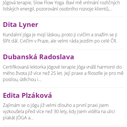
Jógová terapie, Slow Flow Yoga. Baví mě vnímání rozličných
lidských energií, pozorování osobního rozvoje klientů,...
Dita Lyner
Kundaliní jóga je mojí láskou, proto ji cvičím a snažím se ji
šířit dál. Cvičím v Praze, ale velmi ráda jezdím po celé ČR.
Dubanská Radoslava
Certifikovaná lektorka Jógové terapie Jóga vnáší harmonii do
mého života již více než 25 let. Její praxe a filosofie je pro mě
posilou, útěchou i...
Edita Plzáková
Zajímám se o jógu již velmi dlouho a první praxi jsem
vyzkoušela před více než 30 lety, kdy jsem viděla na ulici
plakát JÓGA a...