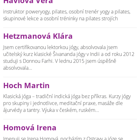
Havlová Věra
instruktor poweryogy, pilates, osobní trenér yogy a pilates,
skupinové lekce a osobní tréninky na pilates strojích
Hetzmanová Klára
Jsem certifikovanou lektorkou jógy, absolvovala jsem
učitelský kurz klasické Šivananda jógy v Indii a od roku 2012
studuji s Donnou Farhi. V lednu 2015 jsem úspěšně
absolvovala...
Hoch Martin
Klasická jóga – tradiční indická jóga bez příkras. Kurzy jógy
pro skupiny i jednotlivce, meditační praxe, masáže dle
ájurvédy a tantry. Výuka v českém, ruském...
Homová Irena
Jmenuji se Irena Homová, pocházím z Ostravy a józe se