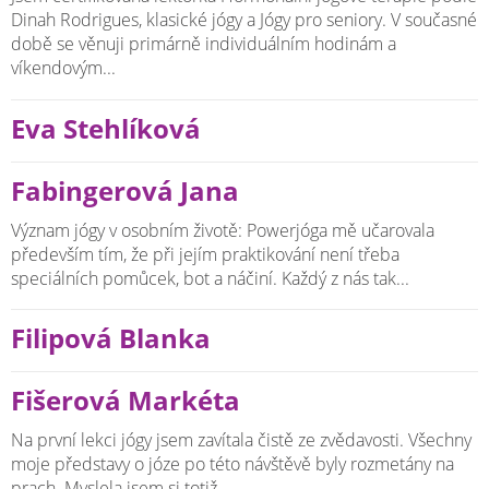
Dinah Rodrigues, klasické jógy a Jógy pro seniory. V současné
době se věnuji primárně individuálním hodinám a
víkendovým...
Eva Stehlíková
Fabingerová Jana
Význam jógy v osobním životě: Powerjóga mě učarovala
především tím, že při jejím praktikování není třeba
speciálních pomůcek, bot a náčiní. Každý z nás tak...
Filipová Blanka
Fišerová Markéta
Na první lekci jógy jsem zavítala čistě ze zvědavosti. Všechny
moje představy o józe po této návštěvě byly rozmetány na
prach. Myslela jsem si totiž,...