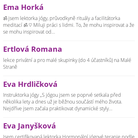
Ema Horká
ॐ jsem lektorka jógy, průvodkyně rituály a facilitátorka
meditací ॐ ♡ Miluji práci s lidmi. To, že mohu inspirovat a že
se mohu inspirovat od...
Ertlová Romana
lekce privátní a pro malé skupinky (do 4 účastníků) na Malé
Straně
Eva Hrdličková
Instruktorka jógy „S jógou jsem se poprvé setkala před
několika lety a dnes už je běžnou součástí mého života.
Nejdříve jsem začala praktikovat dynamické styly...
Eva Janyšková
Jsem certifikovaná lektorka Hormonální jógové terapie podle