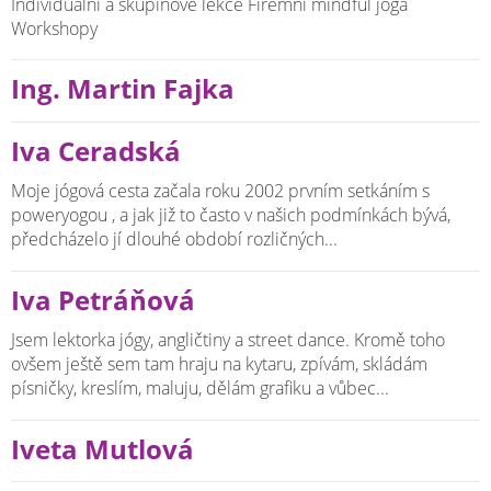
Individuální a skupinové lekce Firemní mindful jóga
Workshopy
Ing. Martin Fajka
Iva Ceradská
Moje jógová cesta začala roku 2002 prvním setkáním s
poweryogou , a jak již to často v našich podmínkách bývá,
předcházelo jí dlouhé období rozličných...
Iva Petráňová
Jsem lektorka jógy, angličtiny a street dance. Kromě toho
ovšem ještě sem tam hraju na kytaru, zpívám, skládám
písničky, kreslím, maluju, dělám grafiku a vůbec...
Iveta Mutlová