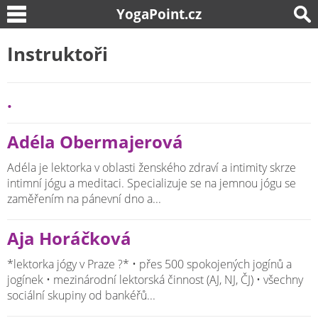
YogaPoint.cz
Instruktoři
.
Adéla Obermajerová
Adéla je lektorka v oblasti ženského zdraví a intimity skrze
intimní jógu a meditaci. Specializuje se na jemnou jógu se
zaměřením na pánevní dno a...
Aja Horáčková
*lektorka jógy v Praze ?* • přes 500 spokojených jogínů a
jogínek • mezinárodní lektorská činnost (AJ, NJ, ČJ) • všechny
sociální skupiny od bankéřů...