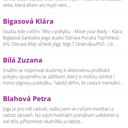
sebe, která tělem ani myslí není…
Bigasová Klára
Studia, kde cvičím: Tělo v pohybu – Move your Body – Klára
Bigasová Santosha yoga studio Ostrava-Poruba TopFitness
XXL Ostrava Moji učitelé jógy: Mgr.T.Ondruška,PhD.; Lili...
Bílá Zuzana
Snažím se inspirovat studenty k vědomému prožívání
pohybu spojeného se zážitkem, který si mohou odnést i
mimo jógovou podložku. Taktéž věřím, že cesta k mentální...
Blahová Petra
Joga je pro mě radostí, našla jsem ve cvičení meditaci a
radost zároveň. Na svých hodinách pomáham uvědomit si
své tělo, přítomnost okamžiku a radost...