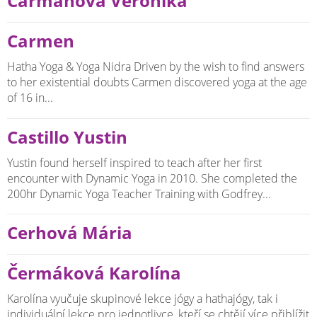
Carmanová Veronika
Carmen
Hatha Yoga & Yoga Nidra Driven by the wish to find answers
to her existential doubts Carmen discovered yoga at the age
of 16 in...
Castillo Yustin
Yustin found herself inspired to teach after her first
encounter with Dynamic Yoga in 2010. She completed the
200hr Dynamic Yoga Teacher Training with Godfrey...
Cerhová Mária
Čermáková Karolína
Karolína vyučuje skupinové lekce jógy a hathajógy, tak i
individuální lekce pro jednotlivce, kteří se chtějí více přiblížit