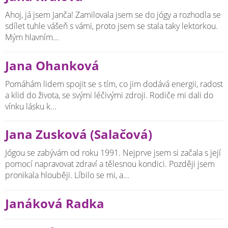
Ahoj, já jsem Janča! Zamilovala jsem se do jógy a rozhodla se
sdílet tuhle vášeň s vámi, proto jsem se stala taky lektorkou.
Mým hlavním...
Jana Ohanková
Pomáhám lidem spojit se s tím, co jim dodává energii, radost
a klid do života, se svými léčivými zdroji. Rodiče mi dali do
vínku lásku k...
Jana Zusková (Salačová)
Jógou se zabývám od roku 1991. Nejprve jsem si začala s její
pomocí napravovat zdraví a tělesnou kondici. Později jsem
pronikala hlouběji. Líbilo se mi, a...
Janáková Radka