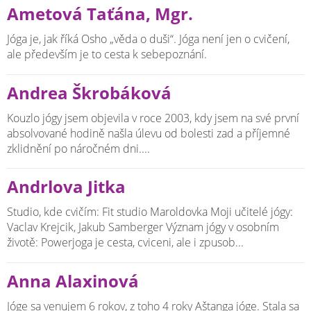
Ametová Taťána, Mgr.
Jóga je, jak říká Osho „věda o duši“. Jóga není jen o cvičení,
ale především je to cesta k sebepoznání.
Andrea Škrobáková
Kouzlo jógy jsem objevila v roce 2003, kdy jsem na své první
absolvované hodině našla úlevu od bolesti zad a příjemné
zklidnění po náročném dni....
Andrlova Jitka
Studio, kde cvičím: Fit studio Maroldovka Moji učitelé jógy:
Vaclav Krejcik, Jakub Samberger Význam jógy v osobním
životě: Powerjoga je cesta, cviceni, ale i zpusob...
Anna Alaxinová
Jóge sa venujem 6 rokov, z toho 4 roky Aštanga jóge. Stala sa