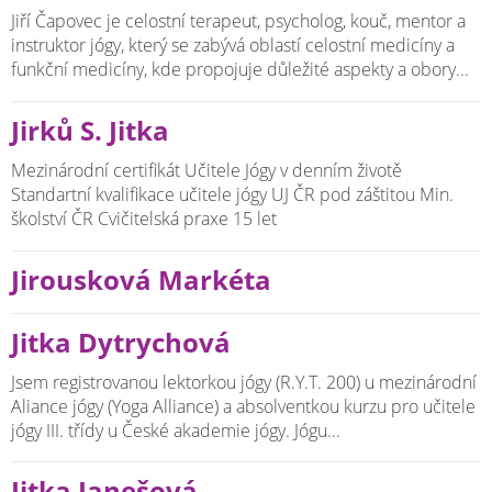
Jiří Čapovec je celostní terapeut, psycholog, kouč, mentor a
instruktor jógy, který se zabývá oblastí celostní medicíny a
funkční medicíny, kde propojuje důležité aspekty a obory...
Jirků S. Jitka
Mezinárodní certifikát Učitele Jógy v denním životě
Standartní kvalifikace učitele jógy UJ ČR pod záštitou Min.
školství ČR Cvičitelská praxe 15 let
Jirousková Markéta
Jitka Dytrychová
Jsem registrovanou lektorkou jógy (R.Y.T. 200) u mezinárodní
Aliance jógy (Yoga Alliance) a absolventkou kurzu pro učitele
jógy III. třídy u České akademie jógy. Jógu...
Jitka Janešová