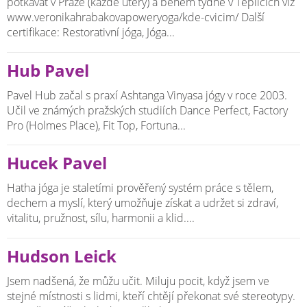
potkávat v Praze (každé úterý) a během týdne v Teplicích viz
www.veronikahrabakovapoweryoga/kde-cvicim/ Další
certifikace: Restorativní jóga, Jóga...
Hub Pavel
Pavel Hub začal s praxí Ashtanga Vinyasa jógy v roce 2003.
Učil ve známých pražských studiích Dance Perfect, Factory
Pro (Holmes Place), Fit Top, Fortuna...
Hucek Pavel
Hatha jóga je staletími prověřený systém práce s tělem,
dechem a myslí, který umožňuje získat a udržet si zdraví,
vitalitu, pružnost, sílu, harmonii a klid....
Hudson Leick
Jsem nadšená, že můžu učit. Miluju pocit, když jsem ve
stejné místnosti s lidmi, kteří chtějí překonat své stereotypy.