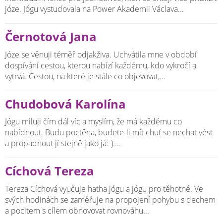
józe. Jógu vystudovala na Power Akademii Václava...
Černotová Jana
Józe se věnuji téměř odjakživa. Uchvátila mne v období
dospívání cestou, kterou nabízí každému, kdo vykročí a
vytrvá. Cestou, na které je stále co objevovat,...
Chudobová Karolína
Jógu miluji čím dál víc a myslím, že má každému co
nabídnout. Budu poctěna, budete-li mít chuť se nechat vést
a propadnout jí stejně jako já:-)....
Cíchová Tereza
Tereza Cíchová vyučuje hatha jógu a jógu pro těhotné. Ve
svých hodinách se zaměřuje na propojení pohybu s dechem
a pocitem s cílem obnovovat rovnováhu...