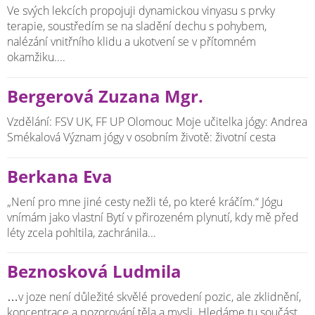
Ve svých lekcích propojuji dynamickou vinyasu s prvky
terapie, soustředím se na sladění dechu s pohybem,
nalézání vnitřního klidu a ukotvení se v přítomném
okamžiku....
Bergerová Zuzana Mgr.
Vzdělání: FSV UK, FF UP Olomouc Moje učitelka jógy: Andrea
Smékalová Význam jógy v osobním životě: životní cesta
Berkana Eva
„Není pro mne jiné cesty nežli té, po které kráčím.“ Jógu
vnímám jako vlastní Bytí v přirozeném plynutí, kdy mě před
léty zcela pohltila, zachránila...
Beznosková Ludmila
…v joze není důležité skvělé provedení pozic, ale zklidnění,
koncentrace a pozorování těla a mysli. Hledáme tu součást