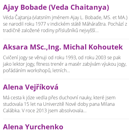
Ajay Bobade (Veda Chaitanya)
Véda Čajtanja (vlatsním jménem Ajay L. Bobade, MS. et MA.)
se narodil roku 1977 v indickém státě Máháraštra. Pochází z
tradičně založené rodiny příslušníků nejvyšší...
Aksara MSc.,Ing. Michal Kohoutek
Cvičení jogy se věnuji od roku 1993, od roku 2003 se pak
jako lektor jogy, fitness trenér a masér zabývám výukou jogy,
pořádáním workshopů, letních...
Alena Vejříková
Má cesta k józe vedla přes duchovní nauky, které jsem
studovala 15 let na Univerzitě Nové doby pana Milana
Calábka. V roce 2013 jsem absolvovala...
Alena Yurchenko