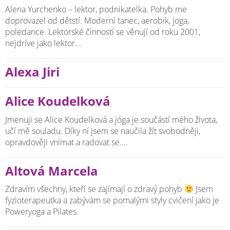
Alena Yurchenko – lektor, podnikatelka. Pohyb me
doprovazel od dětstí. Moderní tanec, aerobik, joga,
poledance. Lektorské činností se věnují od roku 2001,
nejdríve jako lektor...
Alexa Jiri
Alice Koudelková
Jmenuji se Alice Koudelková a jóga je součástí mého života,
učí mě souladu. Díky ní jsem se naučila žít svobodněji,
opravdověji vnímat a radovat se....
Altová Marcela
Zdravím všechny, kteří se zajímají o zdravý pohyb
Jsem
fyzioterapeutka a zabývám se pomalými styly cvičení jako je
Poweryoga a Pilates.