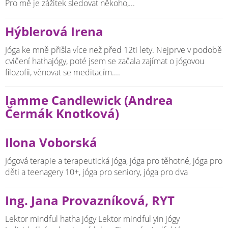
Pro mě je zážitek sledovat někoho,...
Hýblerová Irena
Jóga ke mně přišla více než před 12ti lety. Nejprve v podobě
cvičení hathajógy, poté jsem se začala zajímat o jógovou
filozofii, věnovat se meditacím....
Iamme Candlewick (Andrea
Čermák Knotková)
Ilona Voborská
Jógová terapie a terapeutická jóga, jóga pro těhotné, jóga pro
děti a teenagery 10+, jóga pro seniory, jóga pro dva
Ing. Jana Provazníková, RYT
Lektor mindful hatha jógy Lektor mindful yin jógy