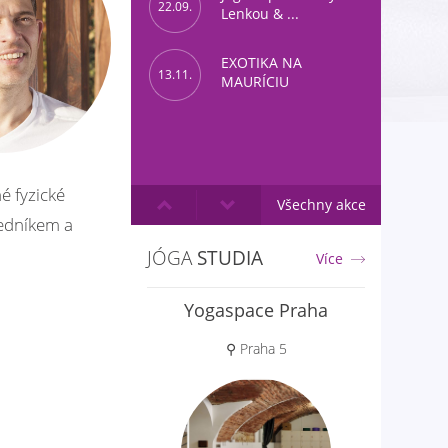
22.09.
Lenkou & ...
EXOTIKA NA
13.11.
MAURÍCIU
é fyzické
Všechny akce
ředníkem a
JÓGA
STUDIA
Více
Yogaspace Praha
Aloha jóga
⚲ Praha 5
⚲ Praha 6