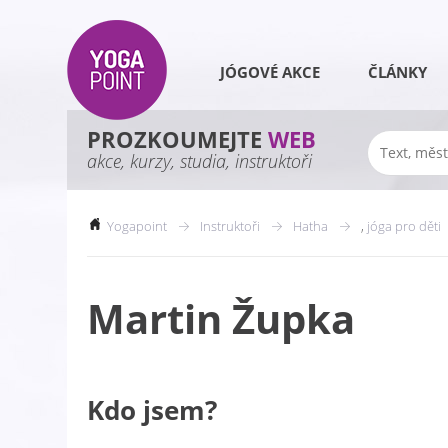
JÓGOVÉ AKCE
ČLÁNKY
PROZKOUMEJTE
WEB
akce, kurzy, studia, instruktoři
Yogapoint
Instruktoři
Hatha
,
jóga pro děti
Martin Župka
Kdo jsem?