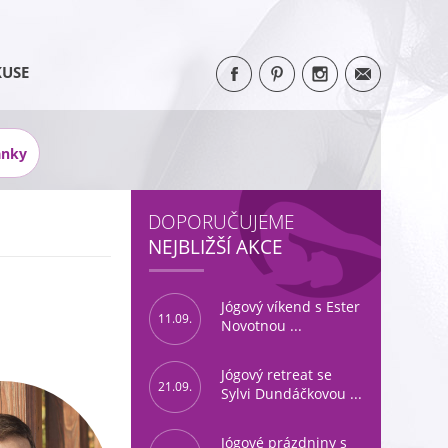
KUSE
ánky
DOPORUČUJEME
NEJBLIŽŠÍ AKCE
Jógový víkend s Ester
11.09.
Novotnou ...
Jógový retreat se
21.09.
Sylvi Dundáčkovou ...
Jógové prázdniny s