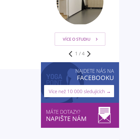
VÍCE O STUDIU
VÍCE O STUDIU
1
/
4
NAJDETE NÁS NA
FACEBOOKU
Více než 10 000 sledujících →
MÁTE DOTAZY?
NAPIŠTE NÁM