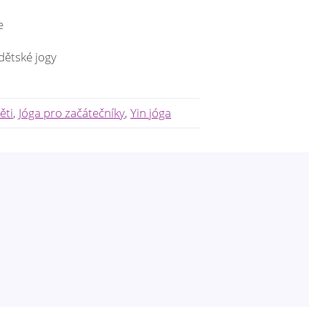
e
dětské jogy
ěti
,
Jóga pro začátečníky
,
Yin jóga