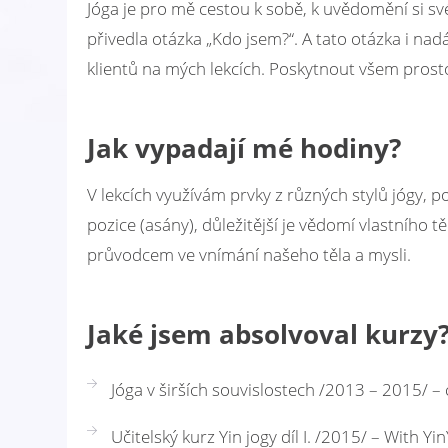
Jóga je pro mě cestou k sobě, k uvědomění si sv
přivedla otázka „Kdo jsem?“. A tato otázka i nad
klientů na mých lekcích. Poskytnout všem pros
Jak vypadají mé hodiny?
V lekcích využívám prvky z různých stylů jógy, 
pozice (asány), důležitější je vědomí vlastního 
průvodcem ve vnímání našeho těla a mysli.
Jaké jsem absolvoval kurzy
Jóga v širších souvislostech /2013 – 2015/ –
Učitelský kurz Yin jogy díl I. /2015/ – With Y