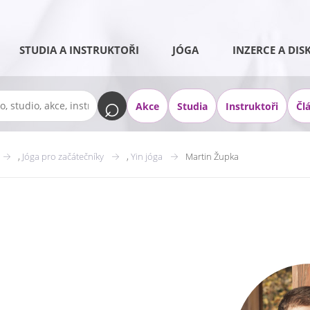
STUDIA A INSTRUKTOŘI
JÓGA
INZERCE A DIS
Akce
Studia
Instruktoři
Čl
,
Jóga pro začátečníky
,
Yin jóga
Martin Župka