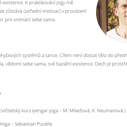
é existence. K praktikování jogy mě
ále zůstává ústřední motivací v provázení
tor pro vnímání sebe sama.
pohybových systémů a tance. Cílem není dostat tělo do předn
těla, vědomí sebe sama, své bazální existence. Dech je prost
?
 cvičitelský kurz Iyengar joga – M. Mikešová, K. Neumanová )
inYoga – Sebastian Pucelle