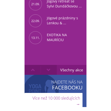
Jógový retreat se
21.09.
Sylvi Dundáčkovou ...
Jógové prázdniny s
22.09.
Lenkou & ...
EXOTIKA NA
13.11.
MAURÍCIU
Všechny akce
NAJDETE NÁS NA
FACEBOOKU
Více než 10 000 sledujících
→