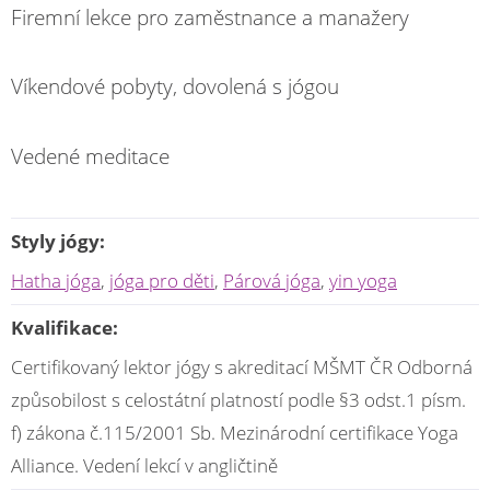
Firemní lekce pro zaměstnance a manažery
Víkendové pobyty, dovolená s jógou
Vedené meditace
Styly jógy:
Hatha jóga
,
jóga pro děti
,
Párová jóga
,
yin yoga
Kvalifikace:
Certifikovaný lektor jógy s akreditací MŠMT ČR Odborná
způsobilost s celostátní platností podle §3 odst.1 písm.
f) zákona č.115/2001 Sb. Mezinárodní certifikace Yoga
Alliance. Vedení lekcí v angličtině