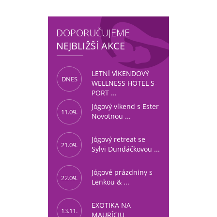
DOPORUČUJEME
NEJBLIŽŠÍ AKCE
LETNÍ VÍKENDOVÝ
DNES
WELLNESS HOTEL S-
PORT ...
Jógový víkend s Ester
11.09.
Novotnou ...
Jógový retreat se
21.09.
Sylvi Dundáčkovou ...
Jógové prázdniny s
22.09.
Lenkou & ...
EXOTIKA NA
13.11.
MAURÍCIU