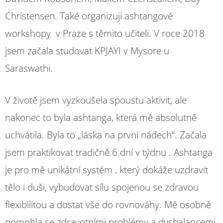
Christensen. Také organizuji ashtangové
workshopy v Praze s těmito učiteli. V roce 2018
jsem začala studovat KPJAYI v Mysore u
Saraswathi.
V životě jsem vyzkoušela spoustu aktivit, ale
nakonec to byla ashtanga, která mě absolutně
uchvátila. Byla to „láska na první nádech“. Začala
jsem praktikovat tradičně 6 dní v týdnu . Ashtanga
je pro mě unikátní systém , který dokáže uzdravit
tělo i duši, vybudovat sílu spojenou se zdravou
flexibilitou a dostat vše do rovnováhy. Mě osobně
pomohla se zdravotními problémy a dysbalancemi,