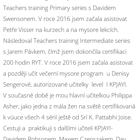
Teachers training Primary series s Davidem
Swensonem. V roce 2016 jsem začala asistovat
Petře Visser na kurzech a na mysore lekcích.
Následoval Teachers training Intermediate series
s Jarem Pávkem, čímž jsem dokončila certifikaci
200 hodin RYT. V roce 2016 jsem začala asistovat
a později učit večerní mysore program u Denisy
Sengerové, autorizované učitelky level I KPJAYI.
V současné době je mou hlavní učitelkou Philippa
Asher, jako jedna z mála žen na světě certifikovaná
k vúuce všech 4 sérií ještě od Srí K. Pattabhi Joise.
Cestuji a praktikuji s dalšími učiteli KPJAYI-
Davidem Robsonem, Maxem Czenszakem, Day