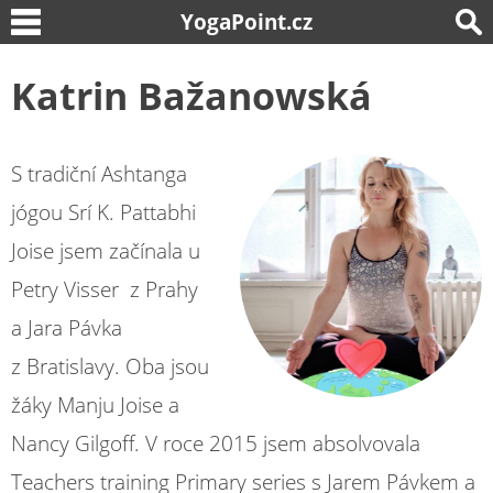
YogaPoint.cz
Katrin Bažanowská
S tradiční Ashtanga
jógou Srí K. Pattabhi
Joise jsem začínala u
Petry Visser z Prahy
a Jara Pávka
z Bratislavy. Oba jsou
žáky Manju Joise a
Nancy Gilgoff. V roce 2015 jsem absolvovala
Teachers training Primary series s Jarem Pávkem a