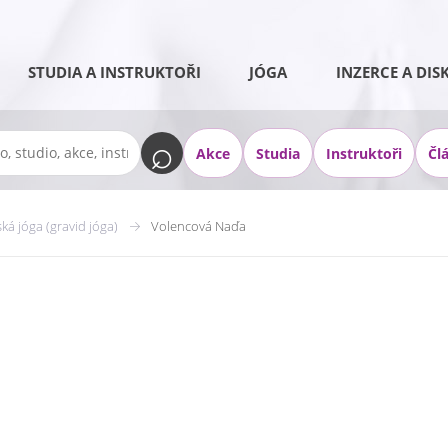
STUDIA A INSTRUKTOŘI
JÓGA
INZERCE A DIS
Akce
Studia
Instruktoři
Čl
ká jóga (gravid jóga)
Volencová Naďa