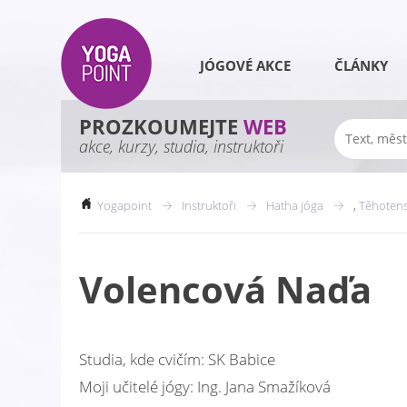
JÓGOVÉ AKCE
ČLÁNKY
PROZKOUMEJTE
WEB
akce, kurzy, studia, instruktoři
Yogapoint
Instruktoři
Hatha jóga
,
Těhotens
Volencová Naďa
Studia, kde cvičím: SK Babice
Moji učitelé jógy: Ing. Jana Smažíková