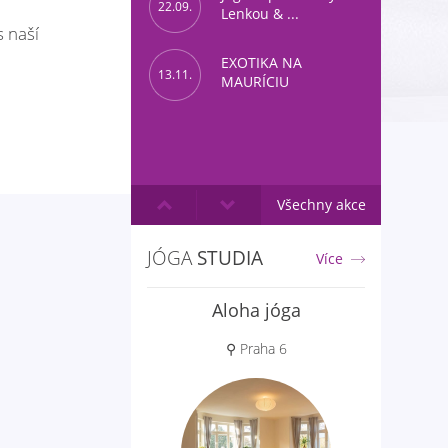
22.09.
Lenkou & ...
s naší
EXOTIKA NA
13.11.
MAURÍCIU
Všechny akce
JÓGA
STUDIA
Více
Aloha jóga
⚲ Praha 6