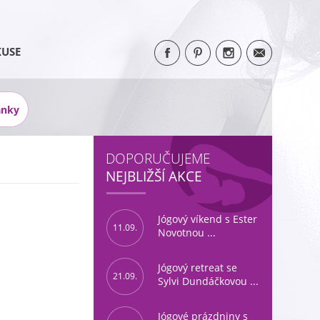
KUSE
ánky
DOPORUČUJEME
NEJBLIŽŠÍ AKCE
Jógový víkend s Ester
11.09.
Novotnou ...
Jógový retreat se
21.09.
Sylvi Dundáčkovou ...
Jógové prázdniny s