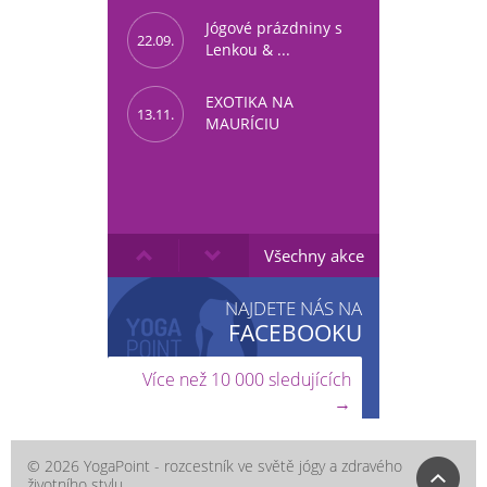
Jógové prázdniny s
22.09.
Lenkou & ...
EXOTIKA NA
13.11.
MAURÍCIU
Všechny akce
NAJDETE NÁS NA
FACEBOOKU
Více než 10 000 sledujících
→
© 2026 YogaPoint - rozcestník ve světě jógy a zdravého
životního stylu