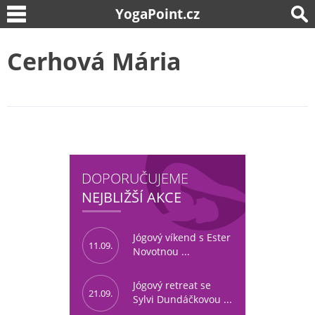
YogaPoint.cz
Cerhová Mária
DOPORUČUJEME
NEJBLIŽŠÍ AKCE
Jógový víkend s Ester
11.09.
Novotnou ...
Jógový retreat se
21.09.
Sylvi Dundáčkovou ...