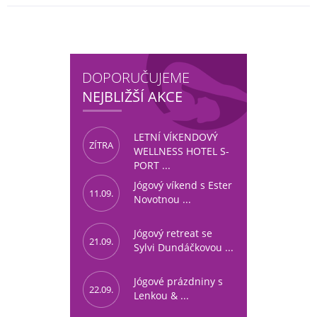
şans
vidobet
vidobet
vidobet
vidobet
casinolevant
casinolevant
casinolevant
vidobet
şans
casinolevant
casino
şans
casino
casino
casino
boostaro
casinolevant
şans
casinolevant
şanscasino
vidobet
vidobet
levant
gorabet
galyabet
gorabet
gorabet
gorabet
vidobet
galyabet
gorabet
gorabet
casino
|
|
güncel
giriş
|
|
|
giriş
casino
giriş
şans
casino
levant
şans
şans
|
giriş
casino
giriş
|
|
giriş
casino
|
|
|
|
|
giriş
|
|
|
giriş
|
|
|
|
|
giriş
|
|
|
|
giriş
|
|
|
|
|
|
|
DOPORUČUJEME
NEJBLIŽŠÍ AKCE
LETNÍ VÍKENDOVÝ
ZÍTRA
WELLNESS HOTEL S-
PORT ...
Jógový víkend s Ester
11.09.
Novotnou ...
Jógový retreat se
21.09.
Sylvi Dundáčkovou ...
Jógové prázdniny s
22.09.
Lenkou & ...