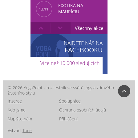
EXOTIKA NA
13.11.
MAURÍCIU
Všechny akce
NAJDETE NÁS NA
FACEBOOKU
Více než 10 000 sledujících
→
© 2026 YogaPoint - rozcestník ve světě jógy a zdravého
životního stylu
Inzerce
Spolupráce
Kdo jsme
Ochrana osobních údajů
Napište nám
Přihlášení
Vytvořil
Toce