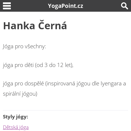
YogaPoint.cz
Hanka Černá
Jóga pro všechny:
jóga pro děti (od 3 do 12 let),
jóga pro dospělé (inspirovaná jógou dle Iyengara a
spirální jógou)
Styly jógy:
Dětská jóga