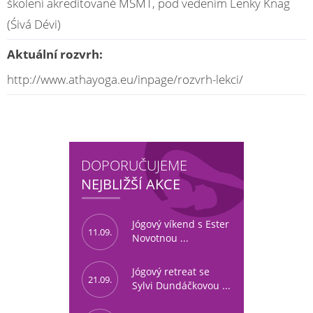
školení akreditované MŠMT, pod vedením Lenky Knag
(Śivá Dévi)
Aktuální rozvrh:
http://www.athayoga.eu/inpage/rozvrh-lekci/
DOPORUČUJEME
NEJBLIŽŠÍ AKCE
Jógový víkend s Ester
11.09.
Novotnou ...
Jógový retreat se
21.09.
Sylvi Dundáčkovou ...