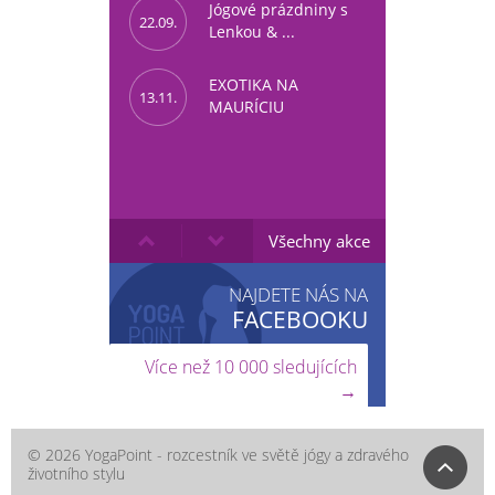
Jógové prázdniny s
22.09.
Lenkou & ...
EXOTIKA NA
13.11.
MAURÍCIU
Všechny akce
NAJDETE NÁS NA
FACEBOOKU
Více než 10 000 sledujících
→
© 2026 YogaPoint - rozcestník ve světě jógy a zdravého
životního stylu