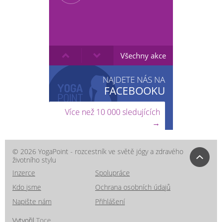
Všechny akce
NAJDETE NÁS NA
FACEBOOKU
Více než 10 000 sledujících
→
© 2026 YogaPoint - rozcestník ve světě jógy a zdravého
životního stylu
Inzerce
Spolupráce
Kdo jsme
Ochrana osobních údajů
Napište nám
Přihlášení
Vytvořil
Toce