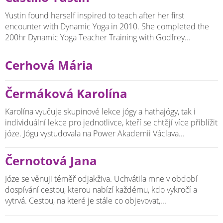
Yustin found herself inspired to teach after her first
encounter with Dynamic Yoga in 2010. She completed the
200hr Dynamic Yoga Teacher Training with Godfrey...
Cerhová Mária
Čermáková Karolína
Karolína vyučuje skupinové lekce jógy a hathajógy, tak i
individuální lekce pro jednotlivce, kteří se chtějí více přiblížit
józe. Jógu vystudovala na Power Akademii Václava...
Černotová Jana
Józe se věnuji téměř odjakživa. Uchvátila mne v období
dospívání cestou, kterou nabízí každému, kdo vykročí a
vytrvá. Cestou, na které je stále co objevovat,...