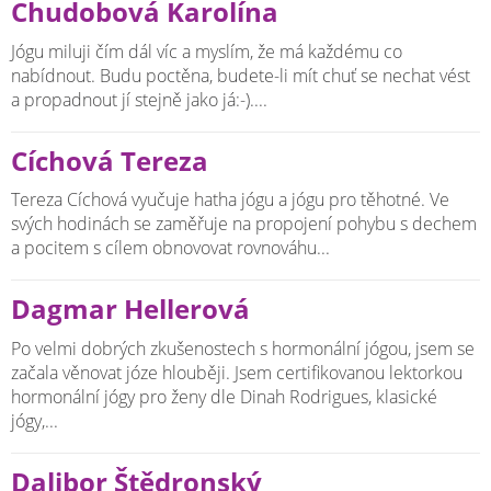
Chudobová Karolína
Jógu miluji čím dál víc a myslím, že má každému co
nabídnout. Budu poctěna, budete-li mít chuť se nechat vést
a propadnout jí stejně jako já:-)....
Cíchová Tereza
Tereza Cíchová vyučuje hatha jógu a jógu pro těhotné. Ve
svých hodinách se zaměřuje na propojení pohybu s dechem
a pocitem s cílem obnovovat rovnováhu...
Dagmar Hellerová
Po velmi dobrých zkušenostech s hormonální jógou, jsem se
začala věnovat józe hlouběji. Jsem certifikovanou lektorkou
hormonální jógy pro ženy dle Dinah Rodrigues, klasické
jógy,...
Dalibor Štědronský