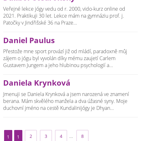
Veřejné lekce jógy vedu od r. 2000, vido-kurz online od
2021. Praktikuji 30 let. Lekce mám na gymnáziu prof. j.
Patočky v Jindřišské 36 na Praze...
Daniel Paulus
Přestože mne sport provází již od mládí, paradoxně můj
zájem o jógu byl vyvolán díky mému zaujetí Carlem
Gustavem Jungem a jeho hlubinou psychologií a...
Daniela Krynková
Jmenuji se Daniela Krynková a jsem narozená ve znamení
berana. Mám skvělého manžela a dva úžasné syny. Moje
duchovní jméno na cestě Kundalinijógy je Dhyan...
...
2
3
4
8
1
1