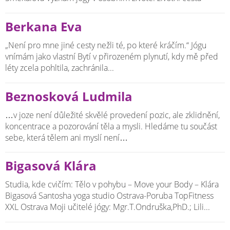
Berkana Eva
„Není pro mne jiné cesty nežli té, po které kráčím.“ Jógu
vnímám jako vlastní Bytí v přirozeném plynutí, kdy mě před
léty zcela pohltila, zachránila...
Beznosková Ludmila
…v joze není důležité skvělé provedení pozic, ale zklidnění,
koncentrace a pozorování těla a mysli. Hledáme tu součást
sebe, která tělem ani myslí není…
Bigasová Klára
Studia, kde cvičím: Tělo v pohybu – Move your Body – Klára
Bigasová Santosha yoga studio Ostrava-Poruba TopFitness
XXL Ostrava Moji učitelé jógy: Mgr.T.Ondruška,PhD.; Lili...