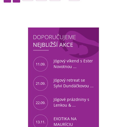
DOPORUČUJEME
NEJBLIŽŠÍ AKCE
Jógový víkend s Ester
11.09.
Novotnou ...
Jógový retreat se
21.09.
Sylvi Dundáčkovou ...
Jógové prázdniny s
22.09.
Lenkou & ...
EXOTIKA NA
13.11.
MAURÍCIU