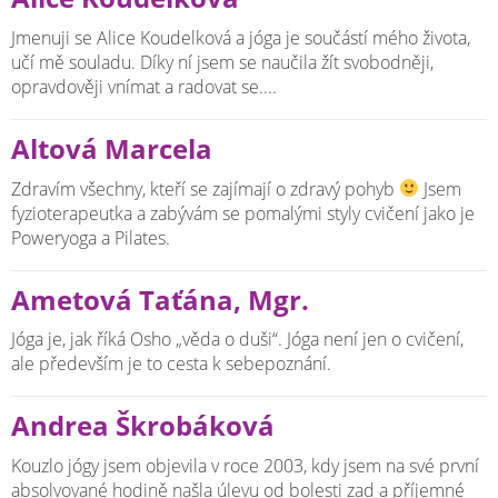
Jmenuji se Alice Koudelková a jóga je součástí mého života,
učí mě souladu. Díky ní jsem se naučila žít svobodněji,
opravdověji vnímat a radovat se....
Altová Marcela
Zdravím všechny, kteří se zajímají o zdravý pohyb
Jsem
fyzioterapeutka a zabývám se pomalými styly cvičení jako je
Poweryoga a Pilates.
Ametová Taťána, Mgr.
Jóga je, jak říká Osho „věda o duši“. Jóga není jen o cvičení,
ale především je to cesta k sebepoznání.
Andrea Škrobáková
Kouzlo jógy jsem objevila v roce 2003, kdy jsem na své první
absolvované hodině našla úlevu od bolesti zad a příjemné