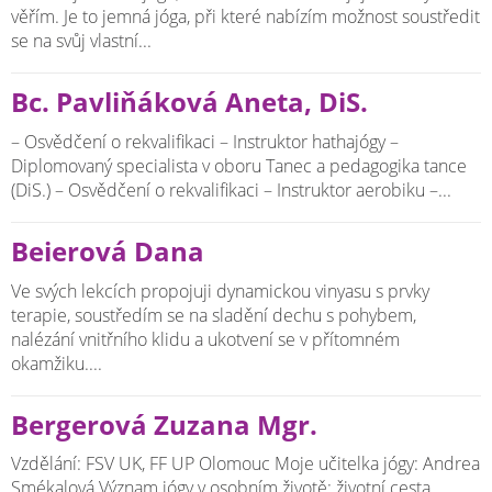
věřím. Je to jemná jóga, při které nabízím možnost soustředit
se na svůj vlastní...
Bc. Pavliňáková Aneta, DiS.
– Osvědčení o rekvalifikaci – Instruktor hathajógy –
Diplomovaný specialista v oboru Tanec a pedagogika tance
(DiS.) – Osvědčení o rekvalifikaci – Instruktor aerobiku –...
Beierová Dana
Ve svých lekcích propojuji dynamickou vinyasu s prvky
terapie, soustředím se na sladění dechu s pohybem,
nalézání vnitřního klidu a ukotvení se v přítomném
okamžiku....
Bergerová Zuzana Mgr.
Vzdělání: FSV UK, FF UP Olomouc Moje učitelka jógy: Andrea
Smékalová Význam jógy v osobním životě: životní cesta