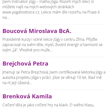
Jsem Instruktor jógy – Hatha jóga. Rozvrh mých lekcí si
můžete najít na mých webových stránkách
www.yogahostivice.cz. Lekce mám dle rozvrhu na Praze 6
na...
Boucová Miroslava BcA.
Pravidelné kurzy i volné lekce jógy v centru Zlína. Přijďte
zapracovat na svém těle, mysli, životní energii a harmonii se
svým „Já“. Vhodné pro muže...
Brejchová Petra
Jmenuji se Petra Brejchová, jsem certifikovaná lektorka jógy a
autorka projektu Jóga v práci. Józe se věnuji 10 let. Baví mě
na ní její úžasná...
Brenková Kamila
Cvičení těla je jako cvičení hry na klavír, či svého hlasu,