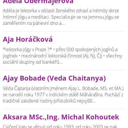
Adéla Obermajerová
Adéla je lektorka v oblasti ženského zdraví a intimity skrze
intimní jógu a meditaci. Specializuje se na jemnou jógu se
zaměřením na pánevní dno a...
Aja Horáčková
*lektorka jógy v Praze ?* • přes 500 spokojených jogínů a
jogínek • mezinárodní lektorská činnost (AJ, NJ, ČJ) • všechny
sociální skupiny od bankéřů...
Ajay Bobade (Veda Chaitanya)
Véda Čajtanja (vlatsním jménem Ajay L. Bobade, MS. et MA.)
se narodil roku 1977 v indickém státě Máháraštra. Pochází z
tradičně založené rodiny příslušníků nejvyšší...
Aksara MSc.,Ing. Michal Kohoutek
Cvičení jogy se věnuji od roku 1993, od roku 2003 se pak