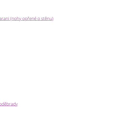
Karani (nohy opřené o stěnu)
Poděbrady