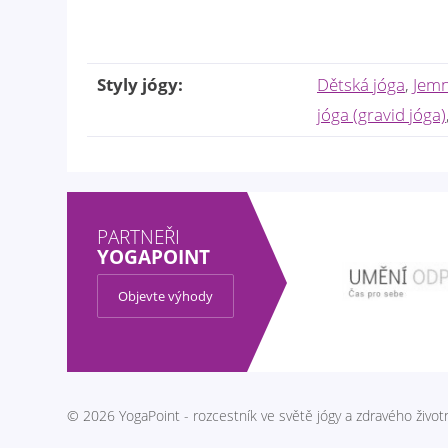
Styly jógy:
Dětská jóga
,
Jemn
jóga (gravid jóga)
PARTNEŘI
YOGAPOINT
Objevte výhody
© 2026 YogaPoint - rozcestník ve světě jógy a zdravého životn