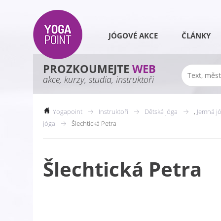
JÓGOVÉ AKCE
ČLÁNKY
PROZKOUMEJTE
WEB
akce, kurzy, studia, instruktoři
şans
vidobet
vidobet
vidobet
vidobet
casinolevant
casinolevant
casinolevant
vidobet
şans
casinolevant
casino
şans
casino
casino
casino
boostaro
casinolevant
şans
casinolevant
şanscasino
vidobet
vidobet
levant
gorabet
galyabet
gorabet
gorabet
gorabet
vidobet
galyabet
gorabet
gorabet
casino
|
|
güncel
giriş
|
|
|
giriş
casino
giriş
şans
casino
levant
şans
şans
|
giriş
casino
giriş
|
|
giriş
casino
|
|
|
|
|
giriş
|
|
Yogapoint
Instruktoři
Dětská jóga
,
Jemná j
|
giriş
|
|
|
|
|
giriş
|
|
|
|
giriş
|
|
|
|
jóga
Šlechtická Petra
|
|
|
Šlechtická Petra