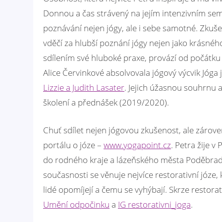
Donnou a čas strávený na jejím intenzivním semin
poznávání nejen jógy, ale i sebe samotné. Zkuše
vděčí za hlubší poznání jógy nejen jako krásného
sdílením své hluboké praxe, provází od počátku 
Alice Červinkové absolvovala jógový výcvik Jóga
Lizzie a Judith Lasater
. Jejich úžasnou souhrnu 
školení a přednášek (2019/2020).
Chuť sdílet nejen jógovou zkušenost, ale zároveň
portálu o józe –
www.yogapoint.cz
. Petra žije v
do rodného kraje a lázeňského města Poděbrad. Z
současnosti se věnuje nejvíce restorativní józe,
lidé opomíjejí a čemu se vyhýbají. Skrze restora
Umění odpočinku
a
IG restorativni_joga
.