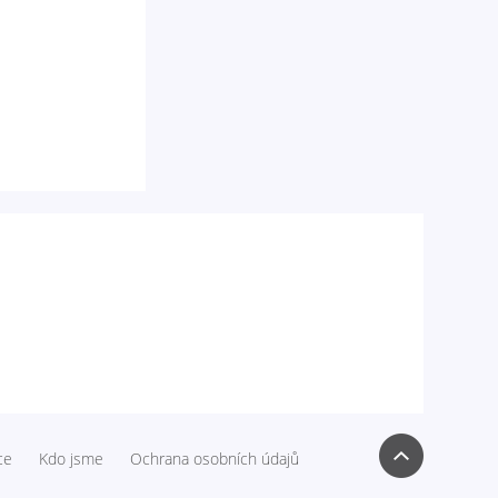
ce
Kdo jsme
Ochrana osobních údajů