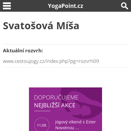
YogaPoint.cz
Svatošová Míša
Aktuální rozvrh:
www.cestoujogy.cz/index.php?pg=rozvrh09
DOPORUČUJEME
NEJBLIŽŠÍ AKCE
Jógový víkend s Ester
11.09.
Novotnou ...