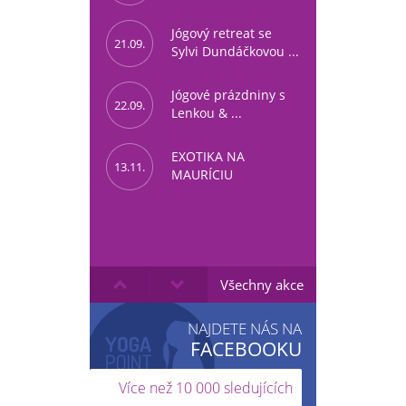
Jógový retreat se
21.09.
Sylvi Dundáčkovou ...
Jógové prázdniny s
22.09.
Lenkou & ...
EXOTIKA NA
13.11.
MAURÍCIU
Všechny akce
NAJDETE NÁS NA
FACEBOOKU
Více než 10 000 sledujících