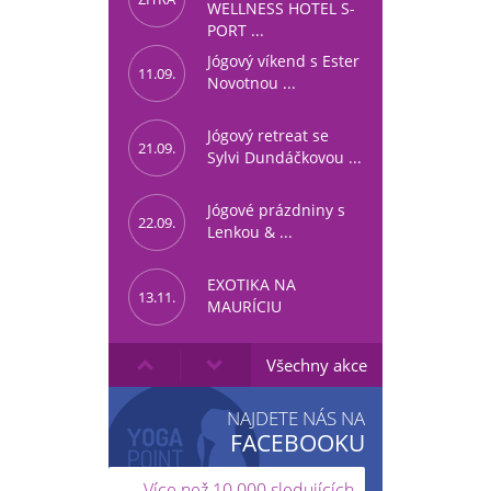
WELLNESS HOTEL S-
PORT ...
Jógový víkend s Ester
11.09.
Novotnou ...
Jógový retreat se
21.09.
Sylvi Dundáčkovou ...
Jógové prázdniny s
22.09.
Lenkou & ...
EXOTIKA NA
13.11.
MAURÍCIU
Všechny akce
NAJDETE NÁS NA
FACEBOOKU
Více než 10 000 sledujících