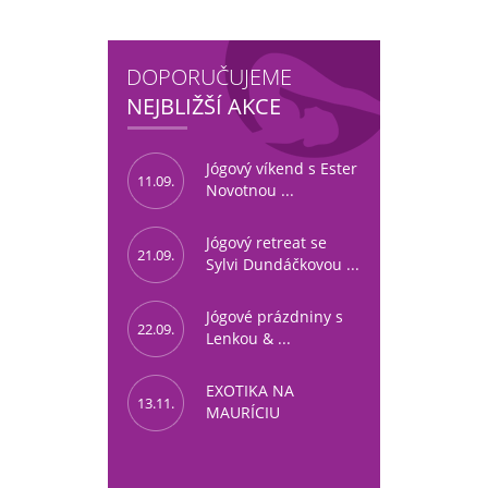
DOPORUČUJEME
NEJBLIŽŠÍ AKCE
Jógový víkend s Ester
11.09.
Novotnou ...
Jógový retreat se
21.09.
Sylvi Dundáčkovou ...
Jógové prázdniny s
22.09.
Lenkou & ...
EXOTIKA NA
13.11.
MAURÍCIU