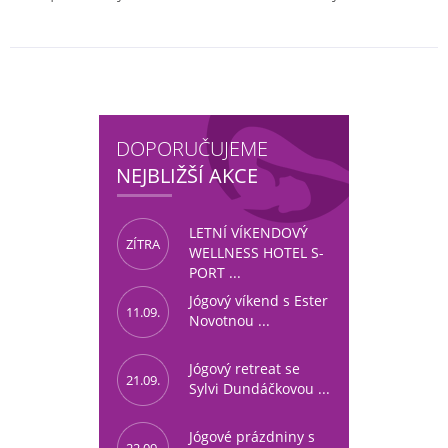
şans
vidobet
vidobet
vidobet
vidobet
casinolevant
casinolevant
casinolevant
vidobet
şans
casinolevant
casino
şans
casino
casino
casino
boostaro
casinolevant
şans
casinolevant
şanscasino
vidobet
vidobet
levant
gorabet
galyabet
gorabet
gorabet
gorabet
vidobet
galyabet
gorabet
gorabet
casino
|
|
güncel
giriş
|
|
|
giriş
casino
giriş
şans
casino
levant
şans
şans
|
giriş
casino
giriş
|
|
giriş
casino
|
|
|
|
|
giriş
|
|
|
giriş
|
|
|
|
|
giriş
|
|
|
|
giriş
|
|
|
|
|
|
|
DOPORUČUJEME
NEJBLIŽŠÍ AKCE
LETNÍ VÍKENDOVÝ
ZÍTRA
WELLNESS HOTEL S-
PORT ...
Jógový víkend s Ester
11.09.
Novotnou ...
Jógový retreat se
21.09.
Sylvi Dundáčkovou ...
Jógové prázdniny s