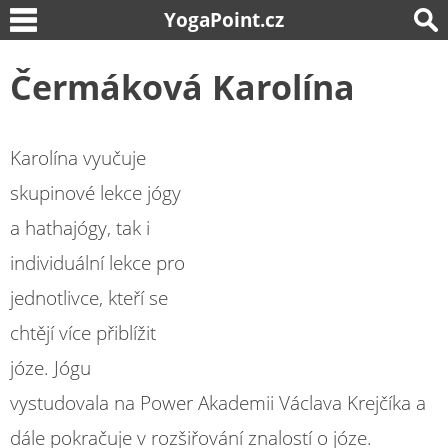
YogaPoint.cz
Čermáková Karolína
Karolína vyučuje
skupinové lekce jógy
a hathajógy, tak i
individuální lekce pro
jednotlivce, kteří se
chtějí více přiblížit
józe. Jógu
vystudovala na Power Akademii Václava Krejčíka a
dále pokračuje v rozšiřování znalostí o józe.