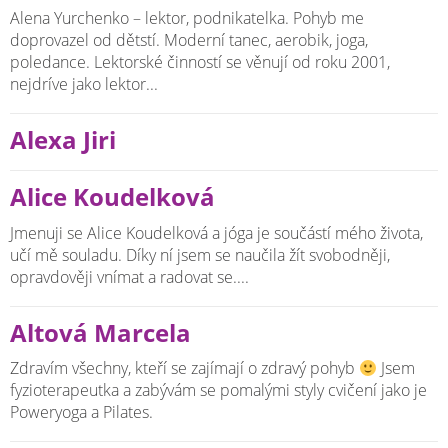
Alena Yurchenko – lektor, podnikatelka. Pohyb me
doprovazel od dětstí. Moderní tanec, aerobik, joga,
poledance. Lektorské činností se věnují od roku 2001,
nejdríve jako lektor...
Alexa Jiri
Alice Koudelková
Jmenuji se Alice Koudelková a jóga je součástí mého života,
učí mě souladu. Díky ní jsem se naučila žít svobodněji,
opravdověji vnímat a radovat se....
Altová Marcela
Zdravím všechny, kteří se zajímají o zdravý pohyb
Jsem
fyzioterapeutka a zabývám se pomalými styly cvičení jako je
Poweryoga a Pilates.