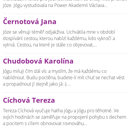
józe. Jógu vystudovala na Power Akademii Václava...
Černotová Jana
Józe se věnuji téměř odjakživa. Uchvátila mne v období
dospívání cestou, kterou nabízí každému, kdo vykročí a
vytrvá. Cestou, na které je stále co objevovat,...
Chudobová Karolína
Jógu miluji čím dál víc a myslím, že má každému co
nabídnout. Budu poctěna, budete-li mít chuť se nechat vést
a propadnout jí stejně jako já:-)....
Cíchová Tereza
Tereza Cíchová vyučuje hatha jógu a jógu pro těhotné. Ve
svých hodinách se zaměřuje na propojení pohybu s dechem
a pocitem s cílem obnovovat rovnováhu...