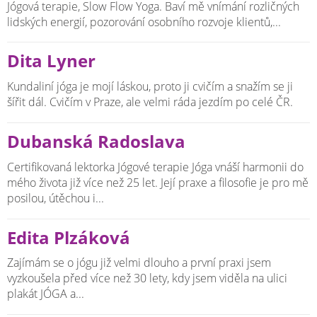
Jógová terapie, Slow Flow Yoga. Baví mě vnímání rozličných
lidských energií, pozorování osobního rozvoje klientů,...
Dita Lyner
Kundaliní jóga je mojí láskou, proto ji cvičím a snažím se ji
šířit dál. Cvičím v Praze, ale velmi ráda jezdím po celé ČR.
Dubanská Radoslava
Certifikovaná lektorka Jógové terapie Jóga vnáší harmonii do
mého života již více než 25 let. Její praxe a filosofie je pro mě
posilou, útěchou i...
Edita Plzáková
Zajímám se o jógu již velmi dlouho a první praxi jsem
vyzkoušela před více než 30 lety, kdy jsem viděla na ulici
plakát JÓGA a...