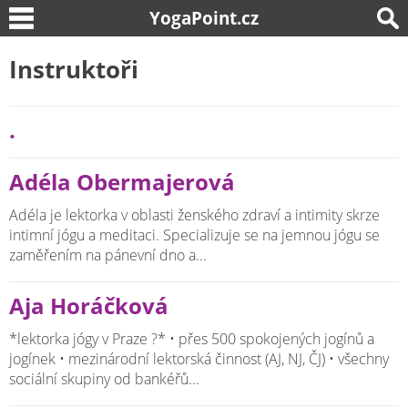
YogaPoint.cz
Instruktoři
.
Adéla Obermajerová
Adéla je lektorka v oblasti ženského zdraví a intimity skrze
intimní jógu a meditaci. Specializuje se na jemnou jógu se
zaměřením na pánevní dno a...
Aja Horáčková
*lektorka jógy v Praze ?* • přes 500 spokojených jogínů a
jogínek • mezinárodní lektorská činnost (AJ, NJ, ČJ) • všechny
sociální skupiny od bankéřů...