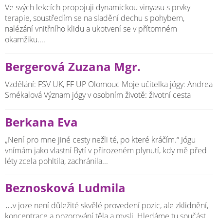
Ve svých lekcích propojuji dynamickou vinyasu s prvky
terapie, soustředím se na sladění dechu s pohybem,
nalézání vnitřního klidu a ukotvení se v přítomném
okamžiku....
Bergerová Zuzana Mgr.
Vzdělání: FSV UK, FF UP Olomouc Moje učitelka jógy: Andrea
Smékalová Význam jógy v osobním životě: životní cesta
Berkana Eva
„Není pro mne jiné cesty nežli té, po které kráčím.“ Jógu
vnímám jako vlastní Bytí v přirozeném plynutí, kdy mě před
léty zcela pohltila, zachránila...
Beznosková Ludmila
…v joze není důležité skvělé provedení pozic, ale zklidnění,
koncentrace a pozorování těla a mysli. Hledáme tu součást