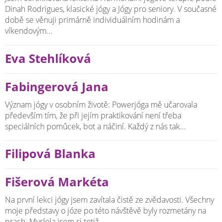
Dinah Rodrigues, klasické jógy a Jógy pro seniory. V současné
době se věnuji primárně individuálním hodinám a
víkendovým...
Eva Stehlíková
Fabingerová Jana
Význam jógy v osobním životě: Powerjóga mě učarovala
především tím, že při jejím praktikování není třeba
speciálních pomůcek, bot a náčiní. Každý z nás tak...
Filipová Blanka
Fišerová Markéta
Na první lekci jógy jsem zavítala čistě ze zvědavosti. Všechny
moje představy o józe po této návštěvě byly rozmetány na
prach. Myslela jsem si totiž,...