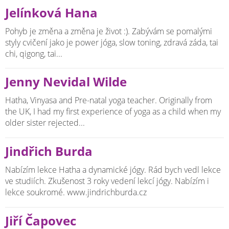
Jelínková Hana
Pohyb je změna a změna je život :). Zabývám se pomalými
styly cvičení jako je power jóga, slow toning, zdravá záda, tai
chi, qigong, tai...
Jenny Nevidal Wilde
Hatha, Vinyasa and Pre-natal yoga teacher. Originally from
the UK, I had my first experience of yoga as a child when my
older sister rejected...
Jindřich Burda
Nabízím lekce Hatha a dynamické jógy. Rád bych vedl lekce
ve studiích. Zkušenost 3 roky vedení lekcí jógy. Nabízím i
lekce soukromé. www.jindrichburda.cz
Jiří Čapovec