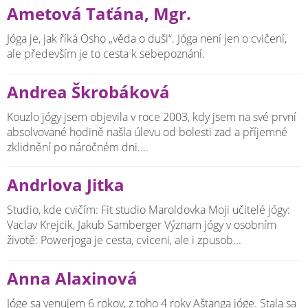
Ametová Taťána, Mgr.
Jóga je, jak říká Osho „věda o duši“. Jóga není jen o cvičení,
ale především je to cesta k sebepoznání.
Andrea Škrobáková
Kouzlo jógy jsem objevila v roce 2003, kdy jsem na své první
absolvované hodině našla úlevu od bolesti zad a příjemné
zklidnění po náročném dni....
Andrlova Jitka
Studio, kde cvičím: Fit studio Maroldovka Moji učitelé jógy:
Vaclav Krejcik, Jakub Samberger Význam jógy v osobním
životě: Powerjoga je cesta, cviceni, ale i zpusob...
Anna Alaxinová
Jóge sa venujem 6 rokov, z toho 4 roky Aštanga jóge. Stala sa