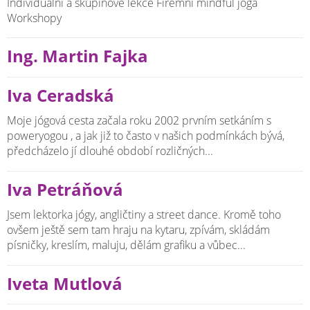
Individuální a skupinové lekce Firemní mindful jóga
Workshopy
Ing. Martin Fajka
Iva Ceradská
Moje jógová cesta začala roku 2002 prvním setkáním s
poweryogou , a jak již to často v našich podmínkách bývá,
předcházelo jí dlouhé období rozličných...
Iva Petráňová
Jsem lektorka jógy, angličtiny a street dance. Kromě toho
ovšem ještě sem tam hraju na kytaru, zpívám, skládám
písničky, kreslím, maluju, dělám grafiku a vůbec...
Iveta Mutlová