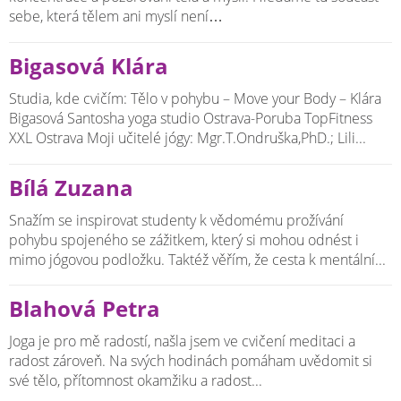
sebe, která tělem ani myslí není…
Bigasová Klára
Studia, kde cvičím: Tělo v pohybu – Move your Body – Klára
Bigasová Santosha yoga studio Ostrava-Poruba TopFitness
XXL Ostrava Moji učitelé jógy: Mgr.T.Ondruška,PhD.; Lili...
Bílá Zuzana
Snažím se inspirovat studenty k vědomému prožívání
pohybu spojeného se zážitkem, který si mohou odnést i
mimo jógovou podložku. Taktéž věřím, že cesta k mentální...
Blahová Petra
Joga je pro mě radostí, našla jsem ve cvičení meditaci a
radost zároveň. Na svých hodinách pomáham uvědomit si
své tělo, přítomnost okamžiku a radost...