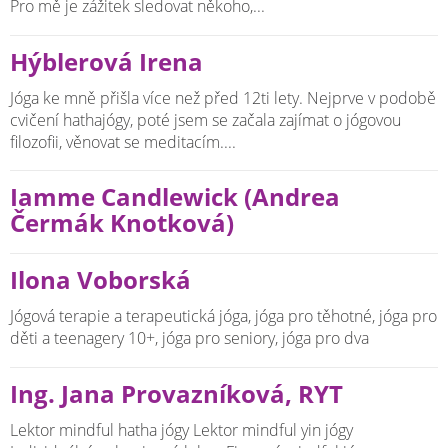
Pro mě je zážitek sledovat někoho,...
Hýblerová Irena
Jóga ke mně přišla více než před 12ti lety. Nejprve v podobě
cvičení hathajógy, poté jsem se začala zajímat o jógovou
filozofii, věnovat se meditacím....
Iamme Candlewick (Andrea
Čermák Knotková)
Ilona Voborská
Jógová terapie a terapeutická jóga, jóga pro těhotné, jóga pro
děti a teenagery 10+, jóga pro seniory, jóga pro dva
Ing. Jana Provazníková, RYT
Lektor mindful hatha jógy Lektor mindful yin jógy