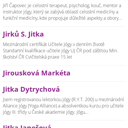
Jiří Čapovec je celostní terapeut, psycholog, kouč, mentor a
instruktor jógy, který se zabývá oblastí celostní medicíny a
funkční medicíny, kde propojuje důležité aspekty a obory...
Jirků S. Jitka
Mezinárodní certifikát Učitele Jógy v denním životě
Standartní kvalifikace učitele jógy UJ ČR pod záštitou Min.
školství ČR Cvičitelská praxe 15 let
Jirousková Markéta
Jitka Dytrychová
Jsem registrovanou lektorkou jógy (R.Y.T. 200) u mezinárodní
Aliance jógy (Yoga Alliance) a absolventkou kurzu pro učitele
jógy III. třídy u České akademie jógy. Jógu...
Jitka Janešová