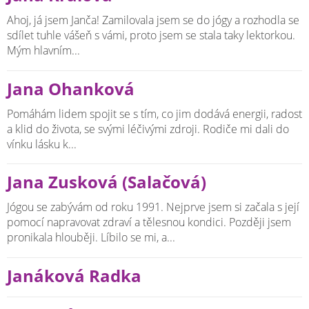
Ahoj, já jsem Janča! Zamilovala jsem se do jógy a rozhodla se
sdílet tuhle vášeň s vámi, proto jsem se stala taky lektorkou.
Mým hlavním...
Jana Ohanková
Pomáhám lidem spojit se s tím, co jim dodává energii, radost
a klid do života, se svými léčivými zdroji. Rodiče mi dali do
vínku lásku k...
Jana Zusková (Salačová)
Jógou se zabývám od roku 1991. Nejprve jsem si začala s její
pomocí napravovat zdraví a tělesnou kondici. Později jsem
pronikala hlouběji. Líbilo se mi, a...
Janáková Radka