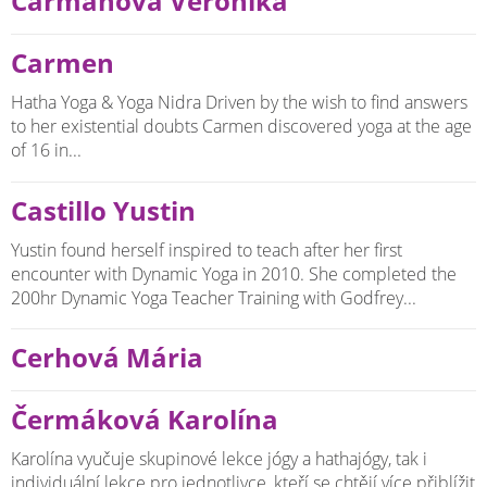
Carmanová Veronika
Carmen
Hatha Yoga & Yoga Nidra Driven by the wish to find answers
to her existential doubts Carmen discovered yoga at the age
of 16 in...
Castillo Yustin
Yustin found herself inspired to teach after her first
encounter with Dynamic Yoga in 2010. She completed the
200hr Dynamic Yoga Teacher Training with Godfrey...
Cerhová Mária
Čermáková Karolína
Karolína vyučuje skupinové lekce jógy a hathajógy, tak i
individuální lekce pro jednotlivce, kteří se chtějí více přiblížit