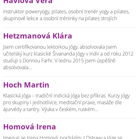
Havlová Věra
instruktor poweryogy, pilates, osobní trenér yogy a pilates,
skupinové lekce a osobní tréninky na pilates strojích
Hetzmanová Klára
Jsem certifikovanou lektorkou jógy, absolvovala jsem
učitelský kurz klasické Šivananda jógy v Indii a od roku 2012
studuji s Donnou Farhi. V lednu 2015 jsem úspěšně
absolvovala...
Hoch Martin
Klasická jóga – tradiční indická jóga bez příkras. Kurzy jógy
pro skupiny i jednotlivce, meditační praxe, masáže dle
ájurvédy a tantry. Výuka v českém, ruském...
Homová Irena
Jmenuji se Irena Homová, pocházím z Ostravy a józe se