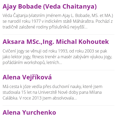
Ajay Bobade (Veda Chaitanya)
Véda Čajtanja (vlatsním jménem Ajay L. Bobade, MS. et MA.)
se narodil roku 1977 v indickém státě Máháraštra. Pochází z
tradičně založené rodiny příslušníků nejvyšší...
Aksara MSc.,Ing. Michal Kohoutek
Cvičení jogy se věnuji od roku 1993, od roku 2003 se pak
jako lektor jogy, fitness trenér a masér zabývám výukou jogy,
pořádáním workshopů, letních...
Alena Vejříková
Má cesta k józe vedla přes duchovní nauky, které jsem
studovala 15 let na Univerzitě Nové doby pana Milana
Calábka. V roce 2013 jsem absolvovala...
Alena Yurchenko