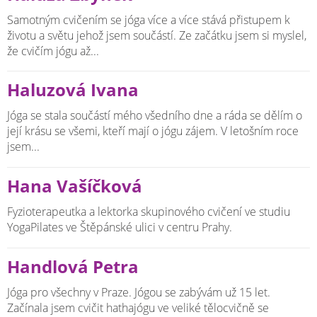
Samotným cvičením se jóga více a více stává přistupem k
životu a světu jehož jsem součástí. Ze začátku jsem si myslel,
že cvičím jógu až...
Haluzová Ivana
Jóga se stala součástí mého všedního dne a ráda se dělím o
její krásu se všemi, kteří mají o jógu zájem. V letošním roce
jsem...
Hana Vašíčková
Fyzioterapeutka a lektorka skupinového cvičení ve studiu
YogaPilates ve Štěpánské ulici v centru Prahy.
Handlová Petra
Jóga pro všechny v Praze. Jógou se zabývám už 15 let.
Začínala jsem cvičit hathajógu ve veliké tělocvičně se