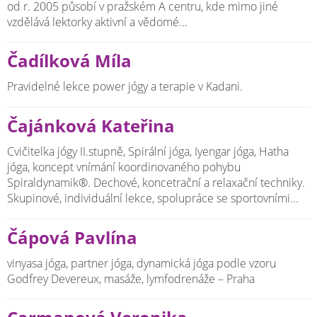
od r. 2005 působí v pražském A centru, kde mimo jiné
vzdělává lektorky aktivní a vědomé...
Čadílková Míla
Pravidelné lekce power jógy a terapie v Kadani.
Čajánková Kateřina
Cvičitelka jógy II.stupně, Spirální jóga, Iyengar jóga, Hatha
jóga, koncept vnímání koordinovaného pohybu
Spiraldynamik®. Dechové, koncetrační a relaxační techniky.
Skupinové, individuální lekce, spolupráce se sportovními...
Čápová Pavlína
vinyasa jóga, partner jóga, dynamická jóga podle vzoru
Godfrey Devereux, masáže, lymfodrenáže – Praha