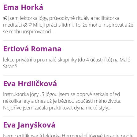
Ema Horká
ॐ jsem lektorka jógy, průvodkyně rituály a facilitátorka
meditací ॐ ♡ Miluji práci s lidmi. To, že mohu inspirovat a že
se mohu inspirovat od...
Ertlová Romana
lekce privátní a pro malé skupinky (do 4 účastníků) na Malé
Straně
Eva Hrdličková
Instruktorka jógy „S jógou jsem se poprvé setkala před
několika lety a dnes už je běžnou součástí mého života.
Nejdříve jsem začala praktikovat dynamické styly...
Eva Janyšková
Jsem certifikovaná lektorka Hormonální jógové terapie podle