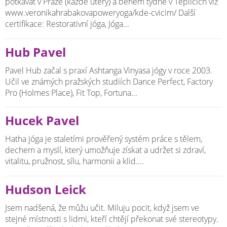
potkávat v Praze (každé úterý) a během týdne v Teplicích viz
www.veronikahrabakovapoweryoga/kde-cvicim/ Další
certifikace: Restorativní jóga, Jóga...
Hub Pavel
Pavel Hub začal s praxí Ashtanga Vinyasa jógy v roce 2003.
Učil ve známých pražských studiích Dance Perfect, Factory
Pro (Holmes Place), Fit Top, Fortuna...
Hucek Pavel
Hatha jóga je staletími prověřený systém práce s tělem,
dechem a myslí, který umožňuje získat a udržet si zdraví,
vitalitu, pružnost, sílu, harmonii a klid....
Hudson Leick
Jsem nadšená, že můžu učit. Miluju pocit, když jsem ve
stejné místnosti s lidmi, kteří chtějí překonat své stereotypy.