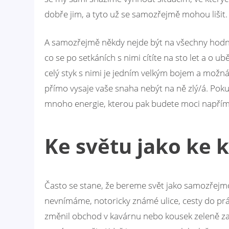
dobře jim, a tyto už se samozřejmě mohou lišit.
A samozřejmě někdy nejde být na všechny hodný a 
co se po setkáních s nimi cítíte na sto let a o 
celý styk s nimi je jedním velkým bojem a možná
přímo vysaje vaše snaha nebýt na ně zlý/á. Pokud 
mnoho energie, kterou pak budete moci napřími
Ke světu jako ke 
Často se stane, že bereme svět jako samozřejmo
nevnímáme, notoricky známé ulice, cesty do prác
změnil obchod v kavárnu nebo kousek zeleně za