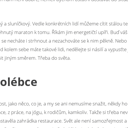
sluníčkový. Vedle konkrétních lidí můžeme cítit stálou tenz
uběhnutý maraton k tomu. Říkám jim energetičtí upíři. Buď váš
 se necháte i strhnout a nezachováte se k nim pěkně. Nebo 
kolem sebe máte takové lidi, nedělejte si násilí a vypusťte 
t jiným směrem. Třeba do světa.
kolébce
st, jako něco, co je, a my se ani nemusíme snažit, někdy h
e, z práce, na jógu, k rodičům, kamkoliv. Takže si třeba ne
stavěla zahrádka restaurace. Svět ale není samozřejmost a