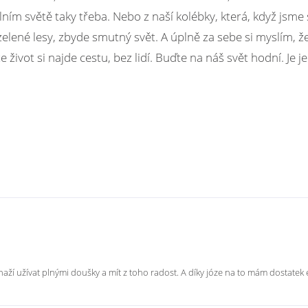
lním světě taky třeba. Nebo z naší kolébky, která, když jsme 
zelené lesy, zbyde smutný svět. A úplně za sebe si myslím, 
 život si najde cestu, bez lidí. Buďte na náš svět hodní. Je je
naží užívat plnými doušky a mít z toho radost. A díky józe na to mám dostatek 