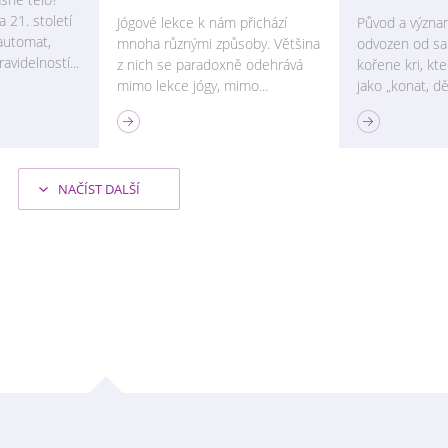
 21. století
Jógové lekce k nám přichází
Původ a význa
automat,
mnoha různými způsoby. Většina
odvozen od sa
videlností...
z nich se paradoxně odehrává
kořene kri, kt
mimo lekce jógy, mimo...
jako „konat, děla
FILOZOFIE JÓGY
FILOZOFIE JÓGY
NAČÍST DALŠÍ
 bohyně
Satja, pravda o lži
Vše je Jed
opravdu n