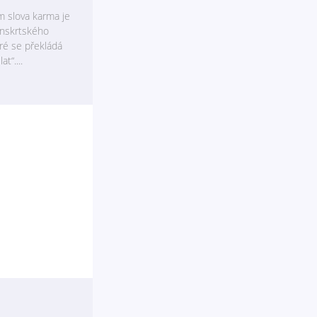
m slova karma je
nskrtského
eré se překládá
t“....
no, takže
akonec je