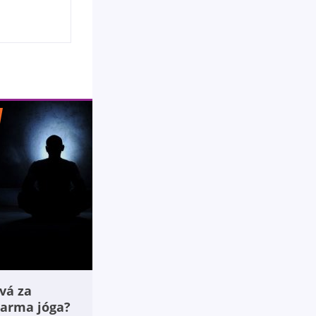
vá za
arma jóga?