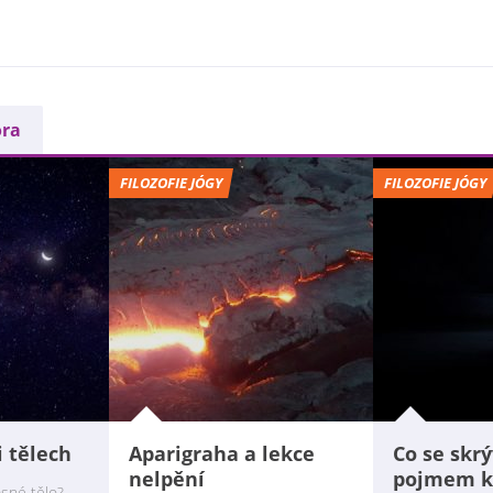
ora
FILOZOFIE JÓGY
FILOZOFIE JÓGY
i tělech
Aparigraha a lekce
Co se skrý
nelpění
pojmem k
sné tělo?