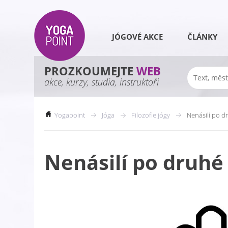
JÓGOVÉ AKCE
ČLÁNKY
PROZKOUMEJTE
WEB
akce, kurzy, studia, instruktoři
Yogapoint
Jóga
Filozofie jógy
Nenásilí po dr
Nenásilí po druhé 