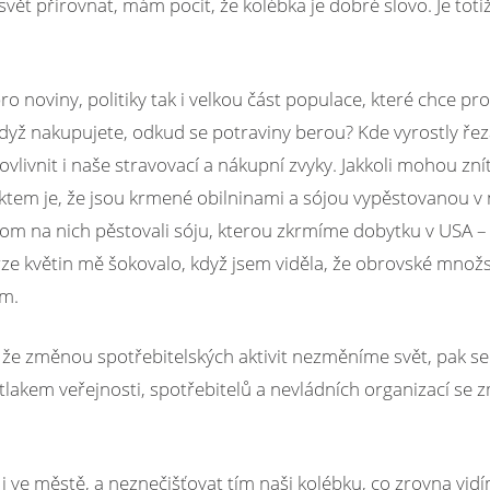
ět přirovnat, mám pocit, že kolébka je dobré slovo. Je totiž
ro noviny, politiky tak i velkou část populace, které chce pro
dyž nakupujete, odkud se potraviny berou? Kde vyrostly řez
ovlivnit i naše stravovací a nákupní zvyky. Jakkoli mohou zn
 faktem je, že jsou krmené obilninami a sójou vypěstovanou v
ychom na nich pěstovali sóju, kterou zkrmíme dobytku v USA
rze květin mě šokovalo, když jsem viděla, že obrovské množs
em.
že změnou spotřebitelských aktivit nezměníme svět, pak se
akem veřejnosti, spotřebitelů a nevládních organizací se z
 ve městě, a neznečišťovat tím naši kolébku, co zrovna vidí