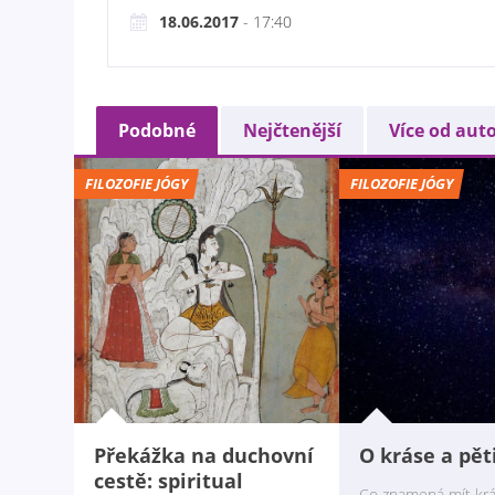
18.06.2017
- 17:40
Podobné
Nejčtenější
Více od aut
FILOZOFIE JÓGY
FILOZOFIE JÓGY
Překážka na duchovní
O kráse a pět
cestě: spiritual
Co znamená mít krá