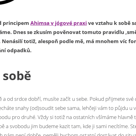
ad principem
Ahimsa v jógové praxi
ve vztahu k sobě 
ínáme. Dnes se zkusím pověnovat tomuto pravidlu ‚sm
. Nenásilí totiž, alespoň podle mě, má mnohem víc fo
ání odpadků.
k sobě
 a od srdce dobří, musíte začít u sebe. Pokud přijmete své 
echáte snahy (od)soudit sebe sama, lehčeji vám to půjdu u v
du pro druhé. Vždy si totiž na ostatních všímáme hlavně 
bě a svobodu jim budeme kazit tam, kde ji sami necítíme. Stej
ch nám není dobře, neměli bychom ostatní dostávat do situ