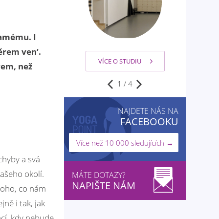
samému. I
ěrem ven‘.
VÍCE O STUDIU
rem, než
2
/
4
NAJDETE NÁS NA
FACEBOOKU
Více než 10 000 sledujících →
chyby a svá
ašeho okolí.
MÁTE DOTAZY?
NAPIŠTE NÁM
toho, co nám
ně i tak, jak
ací, kdy nebude