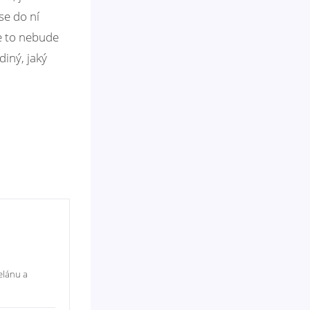
se do ní
že to nebude
diný, jaký
elánu a