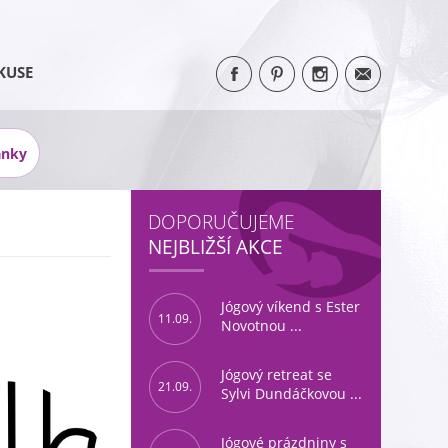
KUSE
ánky
DOPORUČUJEME
NEJBLIŽŠÍ AKCE
Jógový víkend s Ester
11.09.
Novotnou ...
Jógový retreat se
21.09.
Sylvi Dundáčkovou ...
Jógové prázdniny s