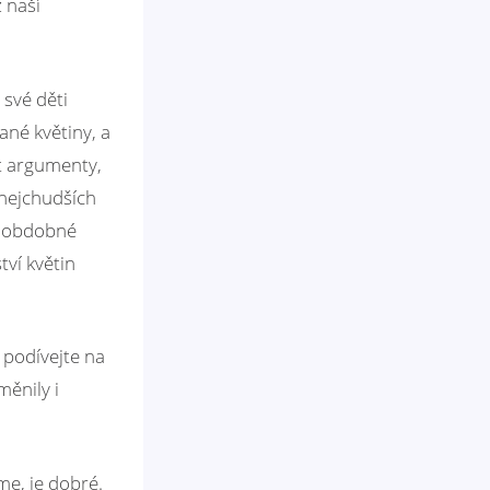
 naší
 své děti
ané květiny, a
ít argumenty,
 nejchudších
 – obdobné
tví květin
 podívejte na
měnily i
me, je dobré.