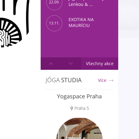
22.09.
Lenkou & ...
EXOTIKA NA
13.11.
MAURÍCIU
Všechny akce
JÓGA
STUDIA
Více
Jóga Prostor
⚲ Poděbrady