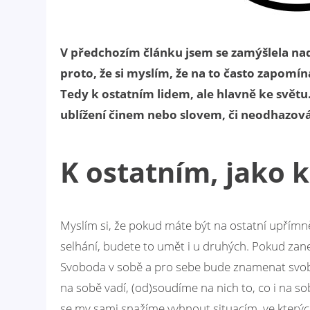
V předchozím článku jsem se zamýšlela n
proto, že si myslím, že na to často zapom
Tedy k ostatním lidem, ale hlavně ke světu
ublížení činem nebo slovem, či neodhazov
K ostatním, jako 
Myslím si, že pokud máte být na ostatní upřímně
selhání, budete to umět i u druhých. Pokud zan
Svoboda v sobě a pro sebe bude znamenat svobo
na sobě vadí, (od)soudíme na nich to, co i na so
se my sami snažíme vyhnout situacím, ve který