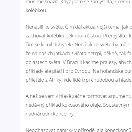
musíme snažit. Když jsem se zamyslela, k čemu sv
kolébkou.
Nenásilí ke světu. Čím dál aktuálnější téma, jak p
zachovat kolébku pěknou a čistou. Přemýšlíte, k
čím se krmil dobytek? Nenásilí ke světu by mělo 
že na našich jatkách zvířata netrpí, pěkně, tak
oblastech světa. V Brazílii kácíme pralesy, ab
příklady ale platí i pro Evropu. Na holandské bu
přiletělo z Afriky, kde lidé trpí chudobou a hlad
A než se vám v hlavě začne formovat argument, 
nedávný příklad kokosového oleje. Soustavným tl
nadnárodní koncerny.
Neodhazovat papírky v přírodě, ale koneckonců i