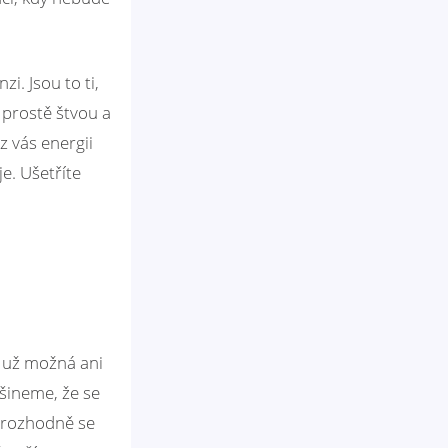
i. Jsou to ti,
 prostě štvou a
z vás energii
je. Ušetříte
o už možná ani
všineme, že se
 rozhodně se