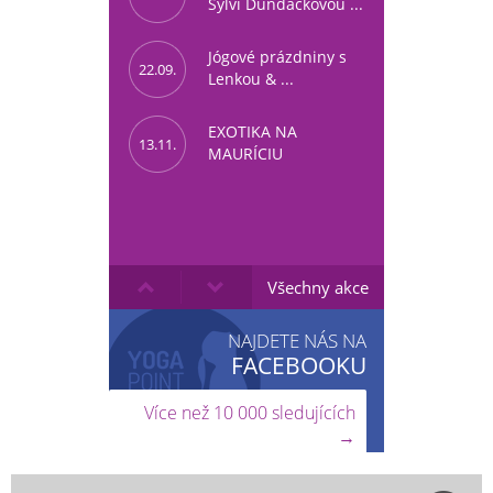
Sylvi Dundáčkovou ...
Jógové prázdniny s
22.09.
Lenkou & ...
EXOTIKA NA
13.11.
MAURÍCIU
Všechny akce
NAJDETE NÁS NA
FACEBOOKU
Více než 10 000 sledujících
→