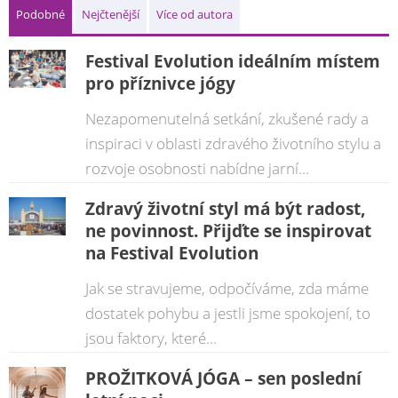
Podobné
Nejčtenější
Více od autora
Festival Evolution ideálním místem
pro příznivce jógy
Nezapomenutelná setkání, zkušené rady a
inspiraci v oblasti zdravého životního stylu a
rozvoje osobnosti nabídne jarní...
Zdravý životní styl má být radost,
ne povinnost. Přijďte se inspirovat
na Festival Evolution
Jak se stravujeme, odpočíváme, zda máme
dostatek pohybu a jestli jsme spokojení, to
jsou faktory, které...
PROŽITKOVÁ JÓGA – sen poslední