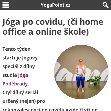
YogaPoint.cz
Jóga po covidu, (či home
office a online škole)
Tento týden
startuje Jógový
speciál z dílny
studia
Jóga
Poděbrady
.
Čtyřdílný seriál
určený (nejen) pro
rekonvalescenci po covidu vyjde čtyři po