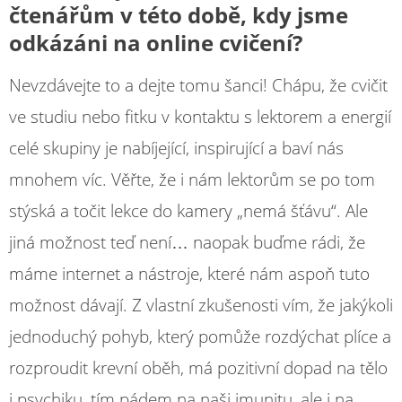
čtenářům v této době, kdy jsme
odkázáni na online cvičení?
Nevzdávejte to a dejte tomu šanci! Chápu, že cvičit
ve studiu nebo fitku v kontaktu s lektorem a energií
celé skupiny je nabíjející, inspirující a baví nás
mnohem víc. Věřte, že i nám lektorům se po tom
stýská a točit lekce do kamery „nemá šťávu“. Ale
jiná možnost teď není… naopak buďme rádi, že
máme internet a nástroje, které nám aspoň tuto
možnost dávají. Z vlastní zkušenosti vím, že jakýkoli
jednoduchý pohyb, který pomůže rozdýchat plíce a
rozproudit krevní oběh, má pozitivní dopad na tělo
i psychiku, tím pádem na naši imunitu, ale i na