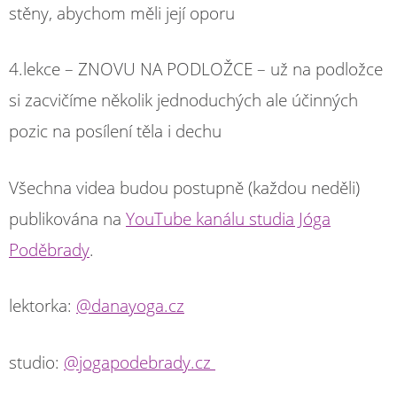
stěny, abychom měli její oporu
4.lekce – ZNOVU NA PODLOŽCE – už na podložce
si zacvičíme několik jednoduchých ale účinných
pozic na posílení těla i dechu
Všechna videa budou postupně (každou neděli)
publikována na
YouTube kanálu studia Jóga
Poděbrady
.
lektorka:
@danayoga.cz
studio:
@jogapodebrady.cz