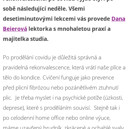
sobě následující neděle. Všemi
desetiminutovými lekcemi vás provede
Dana
Beierová
lektorka s mnohaletou praxí a
majitelka studia.
Po prodělání covidu je důležitá správná a
pravidelná rekonvalescence, která vrátí naše plíce a
tělo do kondice. Cvičení funguje jako prevence
před plicní fibrózou nebo pozánětlivém ztuhnutí
plic. Je třeba myslet i na psychické potíže (úzkosti,
deprese), které s proděláním souvisí. Stejně tak i
po celodenní home office nebo online výuce,
máme uzavřený hrudník, zkrácené a ochablé svaly,