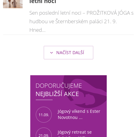
letní noci
Sen poslední letní noci – PROŽITKOVÁ JÓGA s
hudbou ve Šternberském paláci 21. 9.
Hned...
NAČÍST DALŠÍ
DOPORUČUJEME
NEJBLIŽŠÍ AKCE
Jógový víkend s Ester
11.09.
Novotnou ...
Jógový retreat se
21.09.