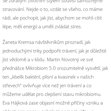
Se zdravým životním stylem souvisí samozřejmě
stravování. Nejde o to, vzdát se všeho, co máme
rádi, ale pochopit, jak jíst, abychom se mohli cítit
lépe, měli energii a uměli zvládat stres.
Žaneta Kremsa návštěvníkům prozradí, jak
jednoduchými triky podpořit trávení, jak je důležité
jíst vědomě a v klidu. Martin Novotný ve své
přednášce Mikrobiom 5.0 srozumitelně vysvětlí, jak
ten „kbelík baktérií, plísní a kvasinek v našich
střevech“ ovlivňuje více než jen trávení a co
můžeme udělat pro zlepšení stavu mikrobiomu.
Eva Hájková zase objasní možné příčiny vzniku a