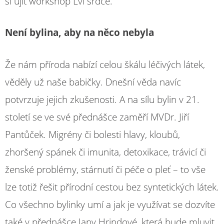
si ujít workshop Lví srdce.
Není bylina, aby na něco nebyla
Že nám příroda nabízí celou škálu léčivých látek,
věděly už naše babičky. Dnešní věda navíc
potvrzuje jejich zkušenosti. A na sílu bylin v 21.
století se ve své přednášce zaměří MVDr. Jiří
Pantůček. Migrény či bolesti hlavy, kloubů,
zhoršený spánek či imunita, detoxikace, trávicí či
ženské problémy, stárnutí či péče o pleť – to vše
lze totiž řešit přírodní cestou bez syntetických látek.
Co všechno bylinky umí a jak je využívat se dozvíte
také v přednášce Jany Hrindové, která bude mluvit