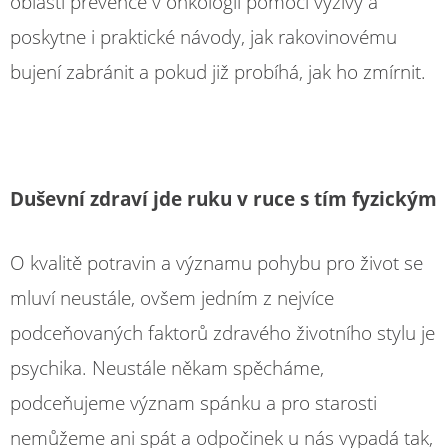
oblasti prevence v onkologii pomocí výživy a
poskytne i praktické návody, jak rakovinovému
bujení zabránit a pokud již probíhá, jak ho zmírnit.
Duševní zdraví jde ruku v ruce s tím fyzickým
O kvalitě potravin a významu pohybu pro život se
mluví neustále, ovšem jedním z nejvíce
podceňovaných faktorů zdravého životního stylu je
psychika. Neustále někam spěcháme,
podceňujeme význam spánku a pro starosti
nemůžeme ani spát a odpočinek u nás vypadá tak,