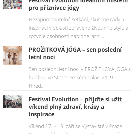
Festival Evolution ideálním místem
pro příznivce jógy
Nezapomenutelná setkání, zkušené rady a
inspiraci v oblasti zdravého životního stylu a
rozvoje osobnosti nabídne jarní...
PROŽITKOVÁ JÓGA – sen poslední
letní noci
Sen poslední letní noci – PROŽITKOVÁ JÓGA s
hudbou ve Šternberském paláci 21. 9.
Hned...
Festival Evolution – přijďte si užít
víkend plný zdraví, krásy a
inspirace
Víkend 17. – 19. září se Výstaviště v Praze