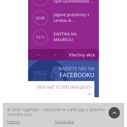
Sylvi Dundáčkovou ...
Jógové prázdniny s
22.09.
Lenkou & ...
EXOTIKA NA
13.11.
MAURÍCIU
Všechny akce
NAJDETE NÁS NA
FACEBOOKU
Více než 10 000 sledujících
→
© 2026 YogaPoint - rozcestník ve světě jógy a zdravého
životního stylu
Inzerce
Spolupráce