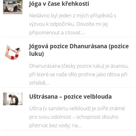
Jóga v čase křehkosti
Nedávno byl jeden z mých příspěvků s
výzvou k odpočinku. Dovolte mi jej
připomenout a citovat:...
Jógová pozice Dhanurásana (pozice
luku)
Dhanurásana (česky pozice luku) je ásanou,
při které se naše tělo prohne jako tětiva při
střelbě,...
Uštrásana – pozice velblouda
Uštra (v sanskrtu velbloud) je zvíře známé
pro svou odolnost – schopnost dlouho
přetrvat bez vody; na...