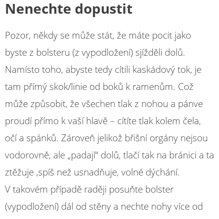
Nenechte dopustit
Pozor, někdy se může stát, že máte pocit jako
byste z bolsteru (z vypodložení) sjížděli dolů.
Namísto toho, abyste tedy cítili kaskádový tok, je
tam přímý skok/linie od boků k ramenům. Což
může způsobit, že všechen tlak z nohou a pánve
proudí přímo k vaší hlavě – cítíte tlak kolem čela,
očí a spánků. Zároveň jelikož břišní orgány nejsou
vodorovně, ale „padají“ dolů, tlačí tak na bránici a ta
ztěžuje ,spíš než usnadňuje, volné dýchání.
V takovém případě raději posuňte bolster
(vypodložení) dál od stěny a nechte nohy více od