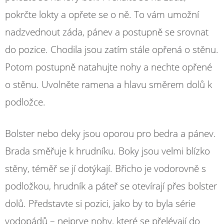
pokrčte lokty a opřete se o ně. To vám umožní
nadzvednout záda, pánev a postupně se srovnat
do pozice. Chodila jsou zatím stále opřená o stěnu.
Potom postupně natahujte nohy a nechte opřené
o stěnu. Uvolněte ramena a hlavu směrem dolů k
podložce.
Bolster nebo deky jsou oporou pro bedra a pánev.
Brada směřuje k hrudníku. Boky jsou velmi blízko
stěny, téměř se jí dotýkají. Břicho je vodorovně s
podložkou, hrudník a páteř se otevírají přes bolster
dolů. Představte si pozici, jako by to byla série
vodopádů – nejprve nohy, které se přelévají do