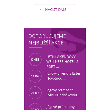
NAČÍST DALŠÍ
DOPORUČUJEME
NEJBLIŽŠÍ AKCE
LETNÍ VÍKENDOVÝ
DNES
WELLNESS HOTEL S-
PORT ...
Jógový víkend s Ester
11.09.
Novotnou ...
Jógový retreat se
21.09.
Sylvi Dundáčkovou ...
Jógové prázdniny s
22.09.