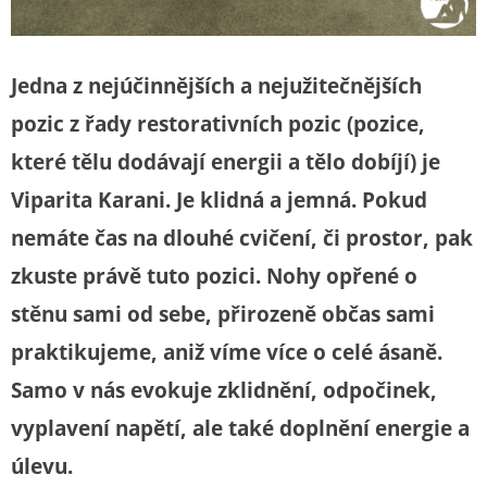
Jedna z nejúčinnějších a nejužitečnějších
pozic z řady restorativních pozic (pozice,
které tělu dodávají energii a tělo dobíjí) je
Viparita Karani. Je klidná a jemná. Pokud
nemáte čas na dlouhé cvičení, či prostor, pak
zkuste právě tuto pozici. Nohy opřené o
stěnu sami od sebe, přirozeně občas sami
praktikujeme, aniž víme více o celé ásaně.
Samo v nás evokuje zklidnění, odpočinek,
vyplavení napětí, ale také doplnění energie a
úlevu.