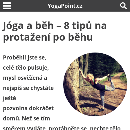
YogaPoint.cz
Jóga a běh – 8 tipů na
protažení po běhu
Proběhli jste se,
celé tělo pulsuje,
mysl osvěžená a
nejspíš se chystáte
ještě
pozvolna dokráčet
domů. Než se tím
směrem vydáte, protáhněte se, nechte tělo