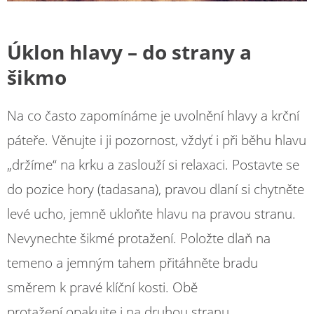
Úklon hlavy – do strany a
šikmo
Na co často zapomínáme je uvolnění hlavy a krční
páteře. Věnujte i ji pozornost, vždyť i při běhu hlavu
„držíme“ na krku a zaslouží si relaxaci. Postavte se
do pozice hory (tadasana), pravou dlaní si chytněte
levé ucho, jemně ukloňte hlavu na pravou stranu.
Nevynechte šikmé protažení. Položte dlaň na
temeno a jemným tahem přitáhněte bradu
směrem k pravé klíční kosti. Obě
protažení opakujte i na druhou stranu.