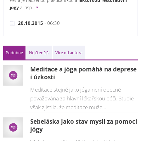
Petra je nadšenou praktikantkou a
lektorkou restorativní
jógy
a insp
...
20.10.2015
- 06:30
Podobné
Nejčtenější
Více od autora
Meditace a jóga pomáhá na deprese
i úzkosti
Meditace stejně jako jóga není obecně
považována za hlavní lékařskou péči. Studie
však zjistila, že meditace může...
Sebeláska jako stav mysli za pomoci
jógy