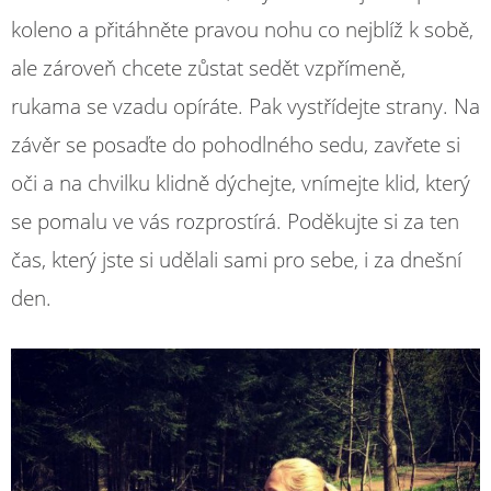
koleno a přitáhněte pravou nohu co nejblíž k sobě,
ale zároveň chcete zůstat sedět vzpřímeně,
rukama se vzadu opíráte. Pak vystřídejte strany. Na
závěr se posaďte do pohodlného sedu, zavřete si
oči a na chvilku klidně dýchejte, vnímejte klid, který
se pomalu ve vás rozprostírá. Poděkujte si za ten
čas, který jste si udělali sami pro sebe, i za dnešní
den.