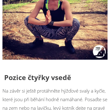
Pozice čtyřky vsedě
Na závěr si ještě protáhněte hýžďové svaly a kyčle,
které jsou při běhání hodně namáhané. Posaďte se
na zem nebo na lavičku, levý kotník dejte na pravé