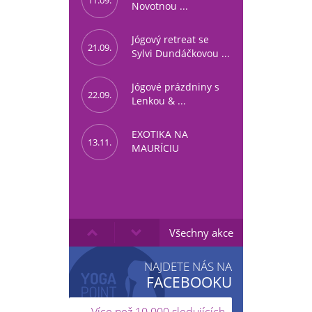
11.09.
Novotnou ...
Jógový retreat se
21.09.
Sylvi Dundáčkovou ...
Jógové prázdniny s
22.09.
Lenkou & ...
EXOTIKA NA
13.11.
MAURÍCIU
Všechny akce
NAJDETE NÁS NA
FACEBOOKU