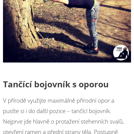
Tančící bojovník s oporou
V přírodě využijte maximálně přírodní opor a
pusťte si i do další pozice – tančící bojovník.
Nejprve jde hlavně o protažení stehenních svalů,
otevření ramen a přední strany těla. Postupně