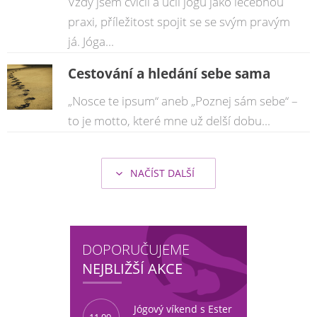
Vždy jsem cvičil a učil jógu jako léčebnou
praxi, příležitost spojit se se svým pravým
já. Jóga...
Cestování a hledání sebe sama
„Nosce te ipsum“ aneb „Poznej sám sebe“ –
to je motto, které mne už delší dobu...
NAČÍST DALŠÍ
DOPORUČUJEME
NEJBLIŽŠÍ AKCE
Jógový víkend s Ester