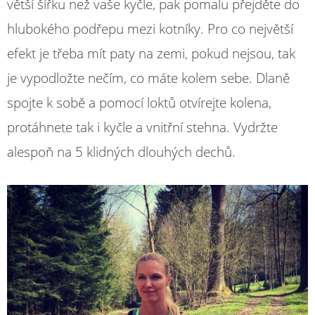
větší šířku než vaše kyčle, pak pomalu přejděte do
hlubokého podřepu mezi kotníky. Pro co největší
efekt je třeba mít paty na zemi, pokud nejsou, tak
je vypodložte nečím, co máte kolem sebe. Dlaně
spojte k sobě a pomocí loktů otvírejte kolena,
protáhnete tak i kyčle a vnitřní stehna. Vydržte
alespoň na 5 klidných dlouhých dechů.