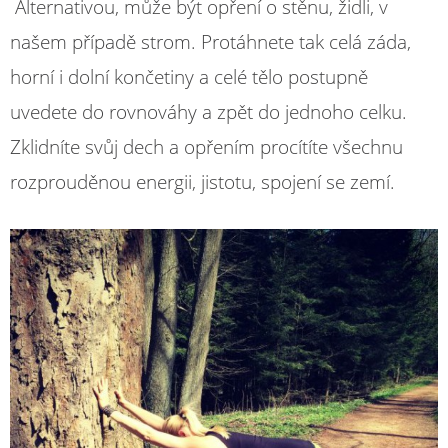
Alternativou, může být opření o stěnu, židli, v
našem případě strom. Protáhnete tak celá záda,
horní i dolní končetiny a celé tělo postupně
uvedete do rovnováhy a zpět do jednoho celku.
Zklidníte svůj dech a opřením procítíte všechnu
rozprouděnou energii, jistotu, spojení se zemí.