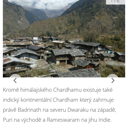
1
/
6
Kromě himálajského Chardhamu existuje také
indický kontinentální Chardham který zahrnuje
právě Badrinath na severu Dwaraku na západě,
Puri na východě a Rameswaram na jihu Indie.