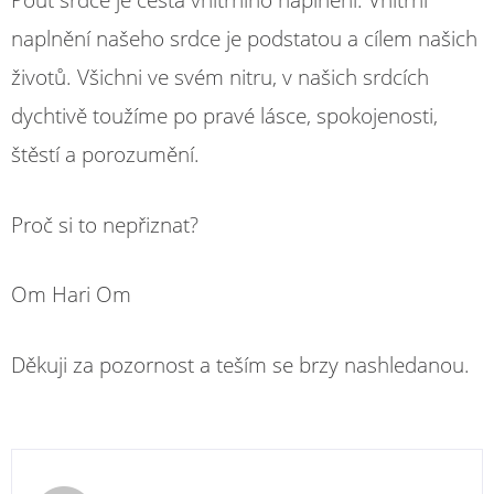
Pouť srdce je cesta vnitřního naplnění. Vnitřní
naplnění našeho srdce je podstatou a cílem našich
životů. Všichni ve svém nitru, v našich srdcích
dychtivě toužíme po pravé lásce, spokojenosti,
štěstí a porozumění.
Proč si to nepřiznat?
Om Hari Om
Děkuji za pozornost a teším se brzy nashledanou.