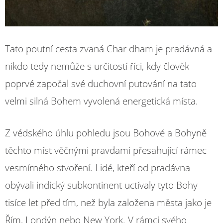
Tato poutní cesta zvaná Char dham je pradávná a
nikdo tedy nemůže s určitostí říci, kdy člověk
poprvé započal své duchovní putování na tato
velmi silná Bohem vyvolená energetická místa.
Z védského úhlu pohledu jsou Bohové a Bohyně
těchto míst věčnými pravdami přesahující rámec
vesmírného stvoření. Lidé, kteří od pradávna
obývali indický subkontinent uctívaly tyto Bohy
tisíce let před tím, než byla založena města jako je
Řím, Londýn nebo New York. V rámci svého