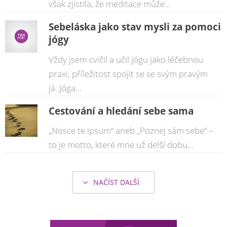
však zjistila, že meditace může...
Sebeláska jako stav mysli za pomoci
jógy
Vždy jsem cvičil a učil jógu jako léčebnou
praxi, příležitost spojit se se svým pravým
já. Jóga...
Cestování a hledání sebe sama
„Nosce te ipsum“ aneb „Poznej sám sebe“ –
to je motto, které mne už delší dobu...
NAČÍST DALŠÍ