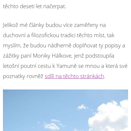
těchto deseti let načerpat.
Jelikož mé články budou více zaměřeny na
duchovní a filozofickou tradici těchto míst, tak
myslím, že budou nádherně doplňovat ty popisy a
zážitky paní Moniky Hálkove, jenž podstoupila
letošní poutní cestu k Yamuně se mnou a která své
poznatky rovněž
sdílí na těchto stránkách
.