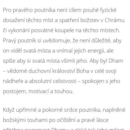
Pro pravého poutníka není cílem pouhé fyzické
dosažení těchto míst a spatření božstev v Chrámu
či vykonání posvátné koupele na těchto místech.
Pravý poutník si uvědomuje, že není důležité, aby
on viděl svatá místa a vnímal jejich energii, ale
spíše aby si svatá místa všimli jeho. Aby byl Dham
– vědomé duchovní království Boha v celé svoji
nádheře a absolutní celistvosti – spokojen s jeho
postojem, motivací a touhou.
Když upřímné a pokorné srdce poutníka, naplněné
božskými touhami po očištění a pravé lásce
přitáhne pozornost Dhamu a získá tak Jeho milost,