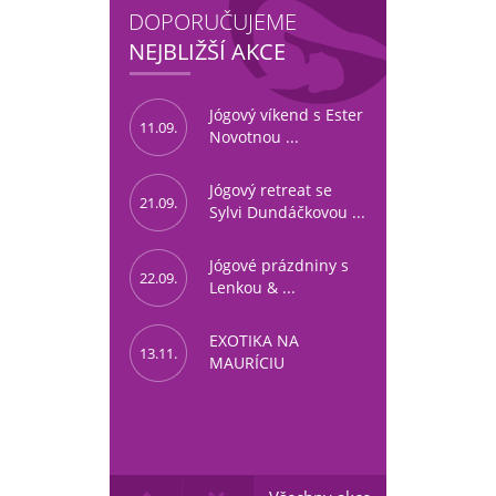
DOPORUČUJEME
NEJBLIŽŠÍ AKCE
Jógový víkend s Ester
11.09.
Novotnou ...
Jógový retreat se
21.09.
Sylvi Dundáčkovou ...
Jógové prázdniny s
22.09.
Lenkou & ...
EXOTIKA NA
13.11.
MAURÍCIU