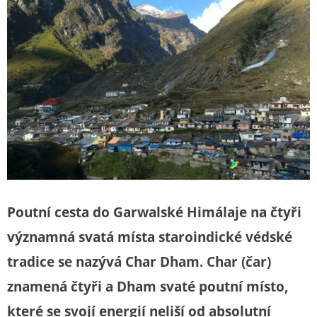
Poutní cesta do Garwalské Himálaje na čtyři
významná svatá místa staroindické védské
tradice se nazývá Char Dham. Char (čar)
znamená čtyři a Dham svaté poutní místo,
které se svojí energií neliší od absolutní