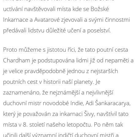
uctívání navštěvovali místa kde se Božské
Inkarnace a Avatarové zjevovali a svými činnostmi
předávali lidstvu důležité učení a poselství.
Proto můžeme s jistotou říci, že tato poutní cesta
Chardham je podstupována lidmi již od nepaměti a
je velice pravděpodobně jednou z nejstarších
poutních cest v historii naší planety. Je
zaznamenáno, že nejznámější a nejvlivnější
duchovní mistr novodobé Indie, Adi Šankaracarya,
který je považován za inkarnaci Šivy, navštívil tato
místa v 8. století našeho letopočtu. Po něm tak
učinili další významní indičtí duchovní mistři a