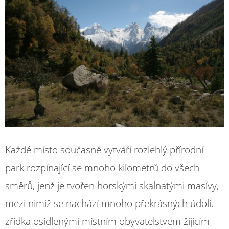
Každé místo současně vytváří rozlehlý přírodní
park rozpínající se mnoho kilometrů do všech
směrů, jenž je tvořen horskými skalnatými masívy,
mezi nimiž se nachází mnoho překrásných údolí,
zřídka osídlenými místním obyvatelstvem žijícím