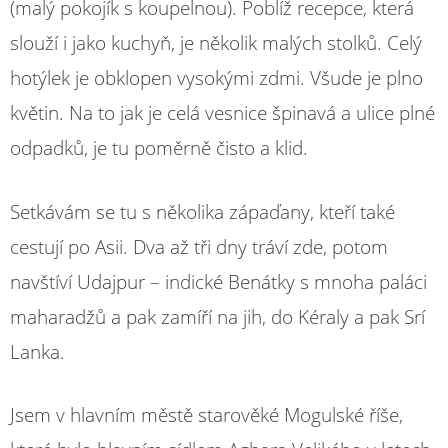
(malý pokojík s koupelnou). Poblíž recepce, která
slouží i jako kuchyň, je několik malých stolků. Celý
hotýlek je obklopen vysokými zdmi. Všude je plno
květin. Na to jak je celá vesnice špinavá a ulice plné
odpadků, je tu poměrně čisto a klid.
Setkávám se tu s několika zápaďany, kteří také
cestují po Asii. Dva až tři dny tráví zde, potom
navštíví Udajpur – indické Benátky s mnoha paláci
maharadžů a pak zamíří na jih, do Kéraly a pak Srí
Lanka.
Jsem v hlavním městě starověké Mogulské říše,