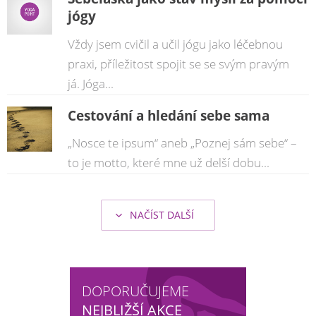
jógy
Vždy jsem cvičil a učil jógu jako léčebnou
praxi, příležitost spojit se se svým pravým
já. Jóga...
Cestování a hledání sebe sama
„Nosce te ipsum“ aneb „Poznej sám sebe“ –
to je motto, které mne už delší dobu...
NAČÍST DALŠÍ
DOPORUČUJEME
NEJBLIŽŠÍ AKCE