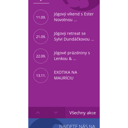
Jógový víkend s Ester
11.09.
Novotnou ...
Jógový retreat se
21.09.
Sylvi Dundáčkovou ...
Jógové prázdniny s
22.09.
Lenkou & ...
EXOTIKA NA
13.11.
MAURÍCIU
Všechny akce
NAJDETE NÁS NA