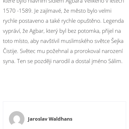
které bylo hlavním sídlem Agbara Velikého v letech
1570 -1589. Je zajímavé, že město bylo velmi
rychle postaveno a také rychle opuštěno. Legenda
vypráví, že Agbar, který byl bez potomka, přijel na
toto místo, aby navštívil muslimského světce Šejka
Čistije. Světec mu požehnal a prorokoval narození
syna. Ten se později narodil a dostal jméno Sálim.
Jaroslav Waldhans