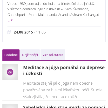
V roce 1989 jsem odjel do Indie na tříměsíční studijní stáž
v různých centrech jógy / Rishikesh – Svami Šivananda,
Ganeshpuri – Svami Muktananda, Ananda Ashram Kanhangad
...
24.08.2015
- 11:05
Podobné
Nejčtenější
Více od autora
Meditace a jóga pomáhá na deprese
i úzkosti
Meditace stejně jako jóga není obecně
považována za hlavní lékařskou péči. Studie
však zjistila, že meditace může...
Sebeláska jako stav mysli za pomoci