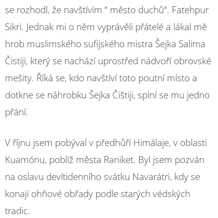
se rozhodl, že navštívím “ město duchů“. Fatehpur
Sikri. Jednak mi o něm vyprávěli přátelé a lákal mě
hrob muslimského sufijského mistra Šejka Salima
Čistiji, který se nachází uprostřed nádvoří obrovské
mešity. Říká se, kdo navštíví toto poutní místo a
dotkne se náhrobku Šejka Čištiji, splní se mu jedno
přání.
V říjnu jsem pobýval v předhůří Himálaje, v oblasti
Kuamónu, poblíž města Raniket. Byl jsem pozván
na oslavu devítidenního svátku Navarátri, kdy se
konají ohňové obřady podle starých védských
tradic.