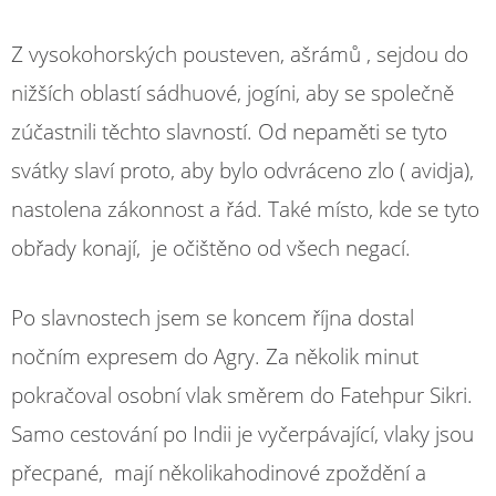
Z vysokohorských pousteven, ašrámů , sejdou do
nižších oblastí sádhuové, jogíni, aby se společně
zúčastnili těchto slavností. Od nepaměti se tyto
svátky slaví proto, aby bylo odvráceno zlo ( avidja),
nastolena zákonnost a řád. Také místo, kde se tyto
obřady konají, je očištěno od všech negací.
Po slavnostech jsem se koncem října dostal
nočním expresem do Agry. Za několik minut
pokračoval osobní vlak směrem do Fatehpur Sikri.
Samo cestování po Indii je vyčerpávající, vlaky jsou
přecpané, mají několikahodinové zpoždění a