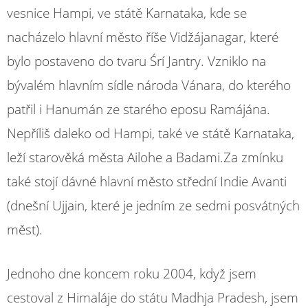
vesnice Hampi, ve státě Karnataka, kde se
nacházelo hlavní město říše Vidžájanagar, které
bylo postaveno do tvaru Śrí Jantry. Vzniklo na
bývalém hlavním sídle národa Vánara, do kterého
patřil i Hanumán ze starého eposu Ramájána.
Nepříliš daleko od Hampi, také ve státě Karnataka,
leží starověká města Ailohe a Badami.Za zmínku
také stojí dávné hlavní město střední Indie Avanti
(dnešní Ujjain, které je jedním ze sedmi posvátných
měst).
Jednoho dne koncem roku 2004, když jsem
cestoval z Himaláje do státu Madhja Pradesh, jsem