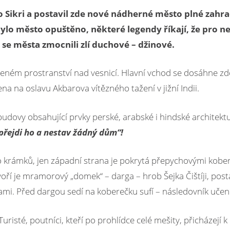
o Sikri a postavil zde nové nádherné město plné zahra
ylo město opuštěno, některé legendy říkají, že pro n
e se města zmocnili zlí duchové – džinové.
ýšeném prostranství nad vesnicí. Hlavní vchod se dosáhne z
na na oslavu Akbarova vítězného tažení v jižní Indii.
udovy obsahující prvky perské, arabské i hindské architektu
 přejdi ho a nestav žádný dům“!
o krámků, jen západní strana je pokrytá přepychovými kob
ří je mramorový „domek“ – darga – hrob Šejka Čištíji, post
i. Před dargou sedí na koberečku sufí – následovník učení
risté, poutníci, kteří po prohlídce celé mešity, přicházejí k