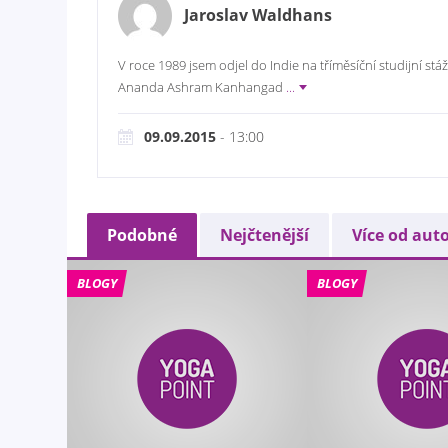
Jaroslav Waldhans
V roce 1989 jsem odjel do Indie na tříměsíční studijní s
Ananda Ashram Kanhangad
...
09.09.2015
- 13:00
Podobné
Nejčtenější
Více od aut
BLOGY
BLOGY