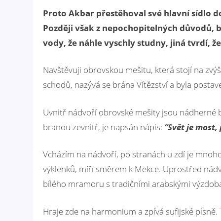
Proto Akbar přestěhoval své hlavní sídlo d
Později však z nepochopitelných důvodů, b
vody, že náhle vyschly studny, jiná tvrdí, ž
Navštěvuji obrovskou mešitu, která stojí na zv
schodů, nazývá se brána Vítězství a byla postave
Uvnitř nádvoří obrovské mešity jsou nádherné b
branou zevnitř, je napsán nápis:
“Svět je most,
Vcházím na nádvoří, po stranách u zdí je mnoh
výklenků, míří směrem k Mekce. Uprostřed nádvo
bílého mramoru s tradičními arabskými výzdobam
Hraje zde na harmonium a zpívá sufijské písně. Tu