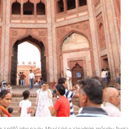
z pilířů jeho nauky. Mluví také o západním způsobu života