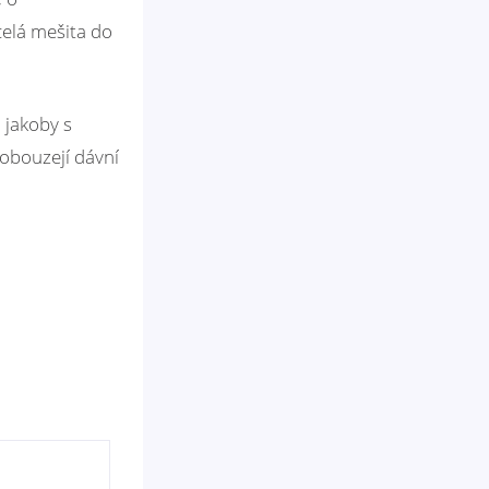
celá mešita do
 jakoby s
robouzejí dávní