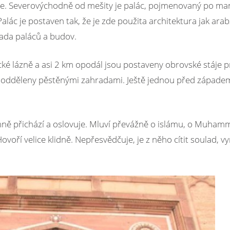
íze. Severovýchodně od mešity je palác, pojmenovaný po ma
alác je postaven tak, že je zde použita architektura jak arab
řada paláců a budov.
recké lázně a asi 2 km opodál jsou postaveny obrovské stáje p
e odděleny pěstěnými zahradami. Ještě jednou před západe
mně přichází a oslovuje. Mluví převážně o islámu, o Muham
ovoří velice klidně. Nepřesvědčuje, je z něho cítit soulad, v