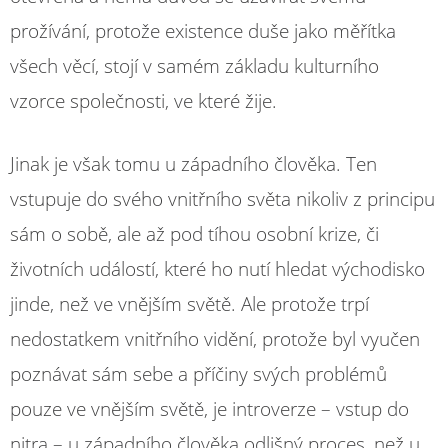
prožívání, protože existence duše jako měřítka
všech věcí, stojí v samém základu kulturního
vzorce společnosti, ve které žije.
Jinak je však tomu u západního člověka. Ten
vstupuje do svého vnitřního světa nikoliv z principu
sám o sobě, ale až pod tíhou osobní krize, či
životních událostí, které ho nutí hledat východisko
jinde, než ve vnějším světě. Ale protože trpí
nedostatkem vnitřního vidění, protože byl vyučen
poznávat sám sebe a příčiny svých problémů
pouze ve vnějším světě, je introverze – vstup do
nitra – u západního člověka odlišný proces, než u