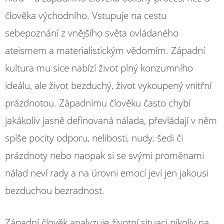
člověka východního. Vstupuje na cestu
sebepoznání z vnějšího světa ovládaného
ateismem a materialistickým vědomím. Západní
kultura mu sice nabízí život plný konzumního
ideálu, ale život bezduchý, život vykoupený vnitřní
prázdnotou. Západnímu člověku často chybí
jakákoliv jasně definovaná nálada, převládají v něm
spíše pocity odporu, nelibosti, nudy, šedi či
prázdnoty nebo naopak si se svými proměnami
nálad neví rady a na úrovni emocí jeví jen jakousi
bezduchou bezradnost.
Západní člověk analyzuje životní situaci nikoliv na