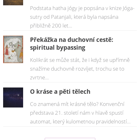
Podstata hatha jógy je popsána v knize Jóga-
sutry od Patanjali, která byla napsána
přibližně 200 let...
Překážka na duchovní cestě:
spiritual bypassing
Kolikrát se může stát, že i když se upřímně
snažíme duchovně rozvíjet, trochu se to
zvrtne...
O kráse a pěti tělech
Co znamená mít krásné tělo? Konvenční
představa 21. století nám v hlavě spustí
automat, který kulometnou pravidelností...