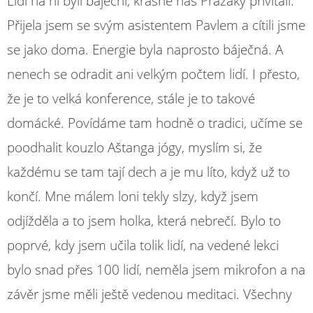
Lidi na ní byli báječní, krásně nás Pražáky přivítali.
Přijela jsem se svým asistentem Pavlem a cítili jsme
se jako doma. Energie byla naprosto báječná. A
nenech se odradit ani velkým počtem lidí. I přesto,
že je to velká konference, stále je to takové
domácké. Povídáme tam hodně o tradici, učíme se
poodhalit kouzlo Aštanga jógy, myslím si, že
každému se tam tají dech a je mu líto, když už to
končí. Mne málem loni tekly slzy, když jsem
odjížděla a to jsem holka, která nebrečí. Bylo to
poprvé, kdy jsem učila tolik lidí, na vedené lekci
bylo snad přes 100 lidí, neměla jsem mikrofon a na
závěr jsme měli ještě vedenou meditaci. Všechny