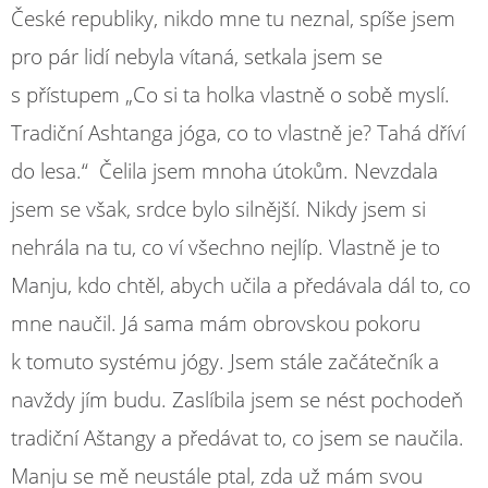
České republiky, nikdo mne tu neznal, spíše jsem
pro pár lidí nebyla vítaná, setkala jsem se
s přístupem „Co si ta holka vlastně o sobě myslí.
Tradiční Ashtanga jóga, co to vlastně je? Tahá dříví
do lesa.“ Čelila jsem mnoha útokům. Nevzdala
jsem se však, srdce bylo silnější. Nikdy jsem si
nehrála na tu, co ví všechno nejlíp. Vlastně je to
Manju, kdo chtěl, abych učila a předávala dál to, co
mne naučil. Já sama mám obrovskou pokoru
k tomuto systému jógy. Jsem stále začátečník a
navždy jím budu. Zaslíbila jsem se nést pochodeň
tradiční Aštangy a předávat to, co jsem se naučila.
Manju se mě neustále ptal, zda už mám svou