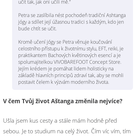
učit tak, jak oni učili mě.“
Petra se zaslíbila nést pochodeň tradiční Ashtanga
jógy a sdílet její úžasnou tradici s každým, kdo jen
bude chtít se učit.
Kromě učení jógy se Petra věnuje koučování
celostního přístupu k životnímu stylu, EFT, reiki, je
praktikantem Bachových květinových esencí a je
spolumajitelkou VIVOBAREFOOT Concept Store.
Jejím krédem je pomáhat lidem holisticky na
základě hlavních principů zdraví tak, aby se mohli
postavit čelem k výzvám moderního života.
V čem Tvůj život Aštanga změnila nejvíce?
Ušla jsem kus cesty a stále mám hodně před
sebou. Je to studium na celý život. Čím víc vím, tím