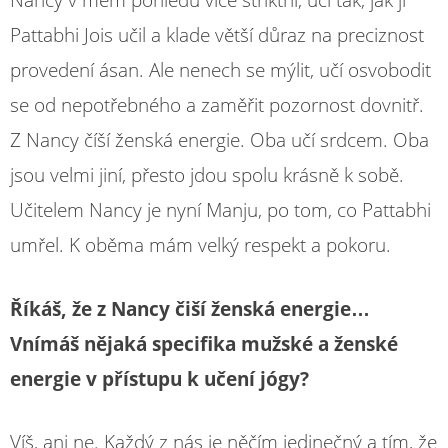
Nancy v mém pohledu více striktní, učí tak, jak ji
Pattabhi Jois učil a klade větší důraz na preciznost
provedení ásan. Ale nenech se mýlit, učí osvobodit
se od nepotřebného a zaměřit pozornost dovnitř.
Z Nancy číší ženská energie. Oba učí srdcem. Oba
jsou velmi jiní, přesto jdou spolu krásně k sobě.
Učitelem Nancy je nyní Manju, po tom, co Pattabhi
umřel. K oběma mám velký respekt a pokoru.
Říkáš, že z Nancy čiší ženská energie…
Vnímáš nějaká specifika mužské a ženské
energie v přístupu k učení jógy?
Víš, ani ne. Každý z nás je něčím jedinečný a tím, že