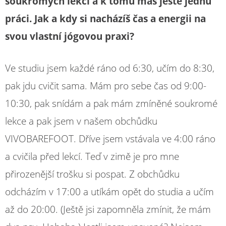
soukromých lekci a k tomu máš ještě jednu
práci. Jak a kdy si nacházíš čas a energii na
svou vlastní jógovou praxi?
Ve studiu jsem každé ráno od 6:30, učím do 8:30,
pak jdu cvičit sama. Mám pro sebe čas od 9:00-
10:30, pak snídám a pak mám zmíněné soukromé
lekce a pak jsem v našem obchůdku
VIVOBAREFOOT. Dříve jsem vstávala ve 4:00 ráno
a cvičila před lekcí. Teď v zimě je pro mne
přirozenější trošku si pospat. Z obchůdku
odcházím v 17:00 a utíkám opět do studia a učím
až do 20:00. (Ještě jsi zapomněla zmínit, že mám