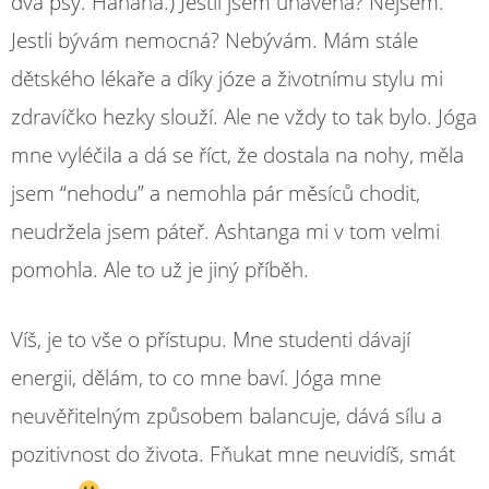
dva psy. Hahaha.) Jestli jsem unavená? Nejsem.
Jestli bývám nemocná? Nebývám. Mám stále
dětského lékaře a díky józe a životnímu stylu mi
zdravíčko hezky slouží. Ale ne vždy to tak bylo. Jóga
mne vyléčila a dá se říct, že dostala na nohy, měla
jsem “nehodu” a nemohla pár měsíců chodit,
neudržela jsem páteř. Ashtanga mi v tom velmi
pomohla. Ale to už je jiný příběh.
Víš, je to vše o přístupu. Mne studenti dávají
energii, dělám, to co mne baví. Jóga mne
neuvěřitelným způsobem balancuje, dává sílu a
pozitivnost do života. Fňukat mne neuvidíš, smát