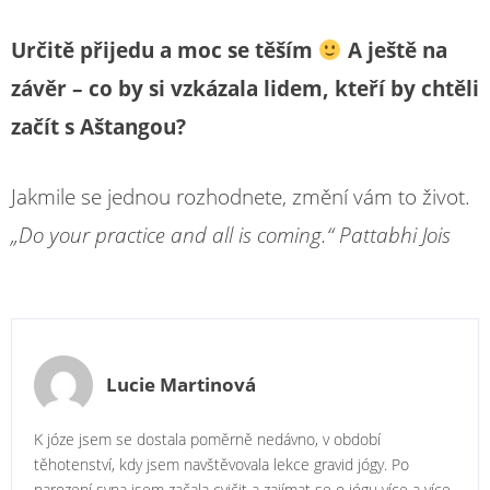
Určitě přijedu a moc se těším
A ještě na
závěr – co by si vzkázala lidem, kteří by chtěli
začít s Aštangou?
Jakmile se jednou rozhodnete, změní vám to život.
„Do your practice and all is coming.“ Pattabhi Jois
Lucie Martinová
K józe jsem se dostala poměrně nedávno, v období
těhotenství, kdy jsem navštěvovala lekce gravid jógy. Po
narození syna jsem začala cvičit a zajímat se o jógu více a více,