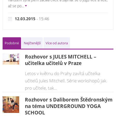
až se po
...
12.03.2015
- 15:46
Podobné
Nejčtenější
Více od autora
Rozhovor s JULES MITCHELL –
učitelka učitelů v Praze
Letos v květnu do Prahy zavítá učitelka
učitelů Jules Mitchell. Série workshopů jak
pro učitele, tak...
Rozhovor s Daliborem Štědronským
na téma UNDERGROUND YOGA
SCHOOL