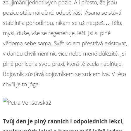
zaujímání jednotlivých pozic. A i přesto, že jsou
pozice stále náročné, odpočíváš. Ásana se stává
stabilní a pohodlnou, nikam se už necpeš… Tělo,
mysl, duše, vše se regeneruje, léčí. Jsi si plně
vědoma sebe sama. Svět kolem přestává existovat,
v danou chvíli není nic více nebo méně důležité. Jsi
plně pohlcena svou praxí, která tě zcela naplňuje.
Bojovník zůstává bojovníkem se srdcem lva. V této
chvíli je to jóga.
Tvůj den je plný ranních i odpoledních lekcí,