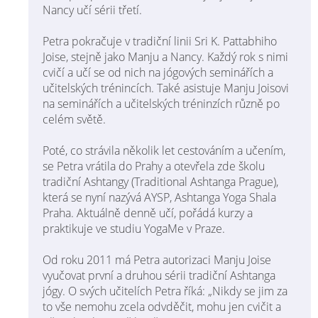
Nancy učí sérii třetí.
Petra pokračuje v tradiční linii Sri K. Pattabhiho
Joise, stejně jako Manju a Nancy. Každý rok s nimi
cvičí a učí se od nich na jógových seminářích a
učitelských trénincích. Také asistuje Manju Joisovi
na seminářích a učitelských tréninzích různě po
celém světě.
Poté, co strávila několik let cestováním a učením,
se Petra vrátila do Prahy a otevřela zde školu
tradiční Ashtangy (Traditional Ashtanga Prague),
která se nyní nazývá AYSP, Ashtanga Yoga Shala
Praha. Aktuálně denně učí, pořádá kurzy a
praktikuje ve studiu YogaMe v Praze.
Od roku 2011 má Petra autorizaci Manju Joise
vyučovat první a druhou sérii tradiční Ashtanga
jógy. O svých učitelích Petra říká: „Nikdy se jim za
to vše nemohu zcela odvděčit, mohu jen cvičit a