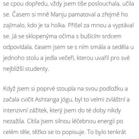
se cpou dopředu, vždy jsem tiše poslouchala, učila
se. Časem si mně Manju pamatoval a zřejmě ho
zajímalo, kdo je ta holka. Přišel za mnou a vyptával
se. Já se sklopenýma očima s bušícím srdcem
odpovídala, časem jsem se s ním smála a seděla u
jednoho stolu a jedla večeři, kterou uvařil pro své
nejbližší studenty.
Když jsem si poprvé stoupla na svou podložku a
začala cvičit Ashtanga jógu, byl to velmi zvláštní a
intenzivní zážitek, který jsem do té doby nikdy
nezažila. Cítila jsem silnou léčebnou energii po
celém těle, těžko se to popisuje. To bylo tenkrát