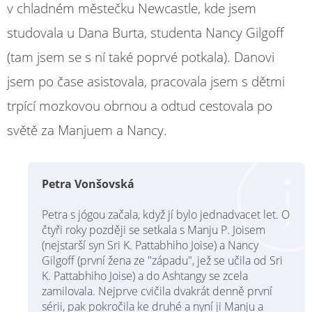
v chladném městečku Newcastle, kde jsem
studovala u Dana Burta, studenta Nancy Gilgoff
(tam jsem se s ní také poprvé potkala). Danovi
jsem po čase asistovala, pracovala jsem s dětmi
trpící mozkovou obrnou a odtud cestovala po
světě za Manjuem a Nancy.
Petra Vonšovská
Petra s jógou začala, když jí bylo jednadvacet let. O
čtyři roky později se setkala s Manju P. Joisem
(nejstarší syn Sri K. Pattabhiho Joise) a Nancy
Gilgoff (první žena ze "západu", jež se učila od Sri
K. Pattabhiho Joise) a do Ashtangy se zcela
zamilovala. Nejprve cvičila dvakrát denně první
sérii, pak pokročila ke druhé a nyní ji Manju a