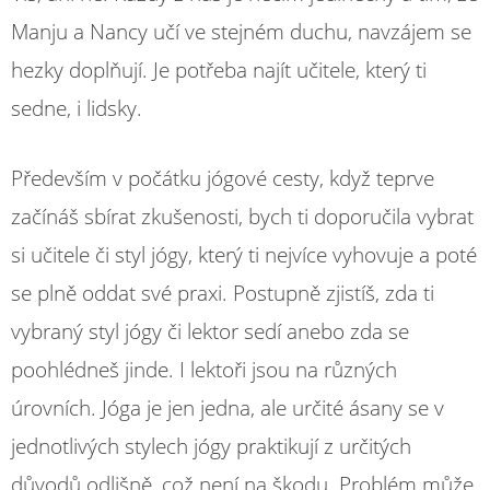
Manju a Nancy učí ve stejném duchu, navzájem se
hezky doplňují. Je potřeba najít učitele, který ti
sedne, i lidsky.
Především v počátku jógové cesty, když teprve
začínáš sbírat zkušenosti, bych ti doporučila vybrat
si učitele či styl jógy, který ti nejvíce vyhovuje a poté
se plně oddat své praxi. Postupně zjistíš, zda ti
vybraný styl jógy či lektor sedí anebo zda se
poohlédneš jinde. I lektoři jsou na různých
úrovních. Jóga je jen jedna, ale určité ásany se v
jednotlivých stylech jógy praktikují z určitých
důvodů odlišně, což není na škodu. Problém může