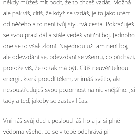
někdy můžeš mít pocit, že to chceš vzdát. Možná
ale pak víš, cítíš, že když se vzdáš, je to jako utéct
od něčeho a to není tvůj styl, tvá cesta. Pokračuješ
se svou praxí dál a stále vedeš vnitřní boj. Jednoho
dne se to však zlomí. Najednou už tam není boj,
ale odevzdání se, odevzdání se všemu, co přichází,
protože víš, že to tak má být. Cítíš neuvěřitelnou
energii, která proudí tělem, vnímáš světlo, ale
nesoustřeďuješ svou pozornost na nic vnějšího. Jsi
tady a teď, jakoby se zastavil čas.
Vnímáš svůj dech, posloucháš ho a jsi si plně
vědoma všeho, co se v tobě odehrává při