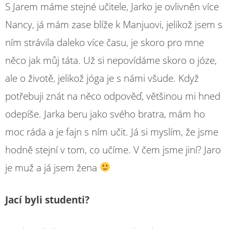
S Jarem máme stejné učitele, Jarko je ovlivněn více
Nancy, já mám zase blíže k Manjuovi, jelikož jsem s
ním strávila daleko více času, je skoro pro mne
něco jak můj táta. Už si nepovídáme skoro o józe,
ale o životě, jelikož jóga je s námi všude. Když
potřebuji znát na něco odpověď, většinou mi hned
odepíše. Jarka beru jako svého bratra, mám ho
moc ráda a je fajn s ním učit. Já si myslím, že jsme
hodně stejní v tom, co učíme. V čem jsme jiní? Jaro
je muž a já jsem žena
Jací byli studenti?