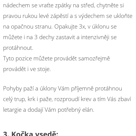
nádechem se vraťte zpátky na střed, chytněte si
pravou rukou levé zápěstí a s výdechem se ukloňte
na opačnou stranu. Opakujte 3x, v úklonu se
můžete i na 3 dechy zastavit a intenzivněji se
protáhnout.
Tyto pozice můžete provádět samozřejmě
provádět i ve stoje.
Pohyby paží a úklony Vám příjemně protáhnou
celý trup, krk i paže, rozproudí krev a tím Vás zbaví
letargie a dodají Vám potřebný elán.
3. Kočka vsedě: