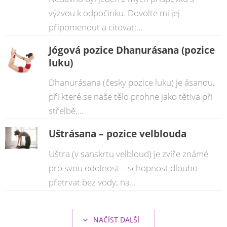
výzvou k odpočinku. Dovolte mi jej
připomenout a citovat:...
Jógová pozice Dhanurásana (pozice
luku)
Dhanurásana (česky pozice luku) je ásanou,
při které se naše tělo prohne jako tětiva při
střelbě,...
Uštrásana – pozice velblouda
Uštra (v sanskrtu velbloud) je zvíře známé
pro svou odolnost – schopnost dlouho
přetrvat bez vody; na...
NAČÍST DALŠÍ