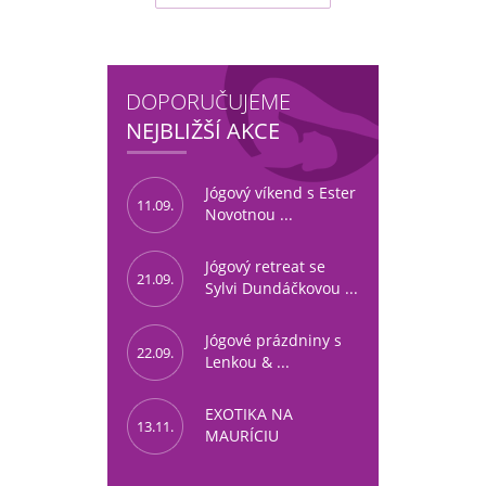
DOPORUČUJEME
NEJBLIŽŠÍ AKCE
Jógový víkend s Ester
11.09.
Novotnou ...
Jógový retreat se
21.09.
Sylvi Dundáčkovou ...
Jógové prázdniny s
22.09.
Lenkou & ...
EXOTIKA NA
13.11.
MAURÍCIU