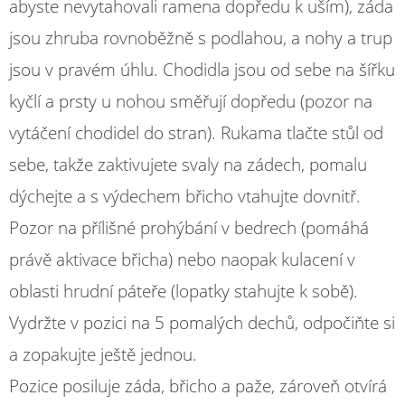
abyste nevytahovali ramena dopředu k uším), záda
jsou zhruba rovnoběžně s podlahou, a nohy a trup
jsou v pravém úhlu. Chodidla jsou od sebe na šířku
kyčlí a prsty u nohou směřují dopředu (pozor na
vytáčení chodidel do stran). Rukama tlačte stůl od
sebe, takže zaktivujete svaly na zádech, pomalu
dýchejte a s výdechem břicho vtahujte dovnitř.
Pozor na přílišné prohýbání v bedrech (pomáhá
právě aktivace břicha) nebo naopak kulacení v
oblasti hrudní páteře (lopatky stahujte k sobě).
Vydržte v pozici na 5 pomalých dechů, odpočiňte si
a zopakujte ještě jednou.
Pozice posiluje záda, břicho a paže, zároveň otvírá