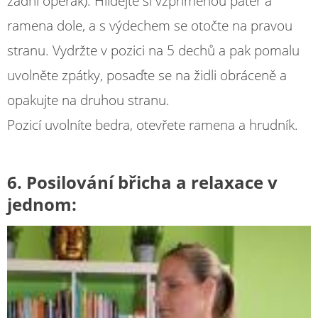
zadní opěrák). Hlídejte si vzpřímenou páteř a
ramena dole, a s výdechem se otočte na pravou
stranu. Vydržte v pozici na 5 dechů a pak pomalu
uvolněte zpátky, posaďte se na židli obráceně a
opakujte na druhou stranu.
Pozicí uvolníte bedra, otevřete ramena a hrudník.
6. Posilování břicha a relaxace v
jednom: