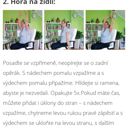
2. Hora na židli:
Posaďte se vzpřímeně, neopírejte se o zadní
opěrák. S nádechem pomalu vzpažíme a s
výdechem pomalu připažíme. Hlídejte si ramena,
abyste je nezvedali. Opakujte 5x.Pokud máte čas,
můžete přidat i úklony do stran – s nádechem
vzpažíme, chytneme levou rukou pravé zápěstí a s
výdechem se ukloňte na levou stranu, s dalším