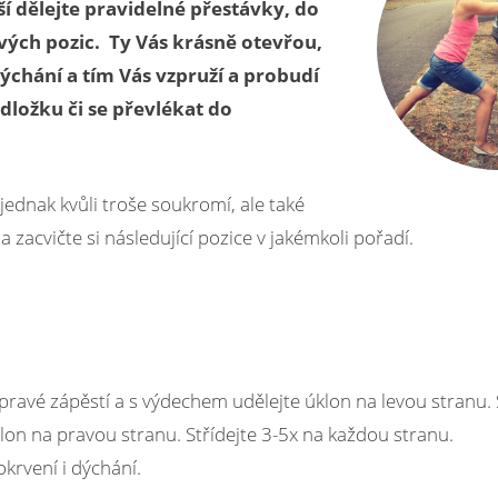
í dělejte pravidelné přestávky, do
vých pozic. Ty Vás krásně otevřou,
ýchání a tím Vás vzpruží a probudí
dložku či se převlékat do
(jednak kvůli troše soukromí, ale také
 zacvičte si následující pozice v jakémkoli pořadí.
 pravé zápěstí a s výdechem udělejte úklon na levou stranu
lon na pravou stranu. Střídejte 3-5x na každou stranu.
okrvení i dýchání.