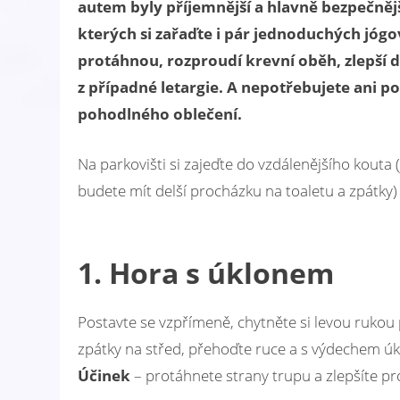
autem byly příjemnější a hlavně bezpečnějš
kterých si zařaďte i pár jednoduchých jógo
protáhnou, rozproudí krevní oběh, zlepší d
z případné letargie. A nepotřebujete ani po
pohodlného oblečení.
Na parkovišti si zajeďte do vzdálenějšího kouta 
budete mít delší procházku na toaletu a zpátky) a
1. Hora s úklonem
Postavte se vzpřímeně, chytněte si levou rukou
zpátky na střed, přehoďte ruce a s výdechem úk
Účinek
– protáhnete strany trupu a zlepšíte pr