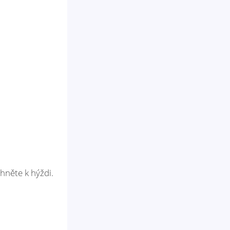
hněte k hýždi.