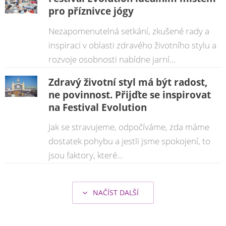
pro příznivce jógy
Nezapomenutelná setkání, zkušené rady a
inspiraci v oblasti zdravého životního stylu a
rozvoje osobnosti nabídne jarní...
Zdravý životní styl má být radost,
ne povinnost. Přijďte se inspirovat
na Festival Evolution
Jak se stravujeme, odpočíváme, zda máme
dostatek pohybu a jestli jsme spokojení, to
jsou faktory, které...
NAČÍST DALŠÍ