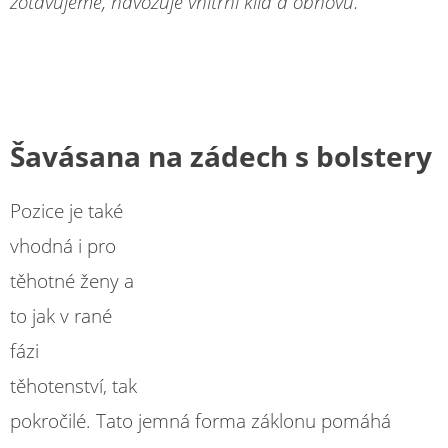
zotavujeme, navozuje vnitřní klid a obnovu.
Šavásana na zádech s bolstery
Pozice je také
vhodná i pro
těhotné ženy a
to jak v rané
fázi
těhotenství, tak
pokročilé. Tato jemná forma záklonu pomáhá