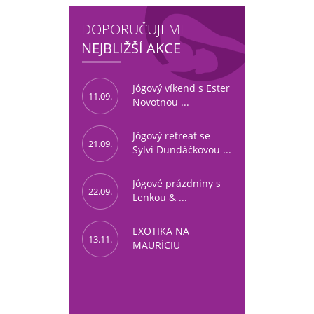
DOPORUČUJEME
NEJBLIŽŠÍ AKCE
Jógový víkend s Ester
11.09.
Novotnou ...
Jógový retreat se
21.09.
Sylvi Dundáčkovou ...
Jógové prázdniny s
22.09.
Lenkou & ...
EXOTIKA NA
13.11.
MAURÍCIU