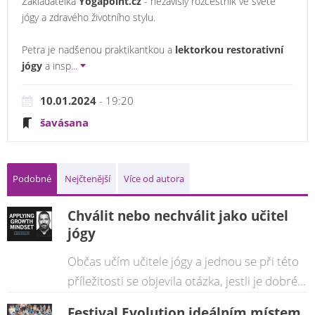
Zakladatelka
Yogapoint.cz
- nezávislý rozcestník ve světě
jógy a zdravého životního stylu.
Petra je nadšenou praktikantkou a
lektorkou restorativní
jógy
a insp
...
10.01.2024
- 19:20
šavásana
Podobné
Nejčtenější
Více od autora
Chválit nebo nechválit jako učitel
jógy
Občas učím učitele jógy a jednou se při této
příležitosti se objevila otázka, jestli je dobré...
Festival Evolution ideálním místem