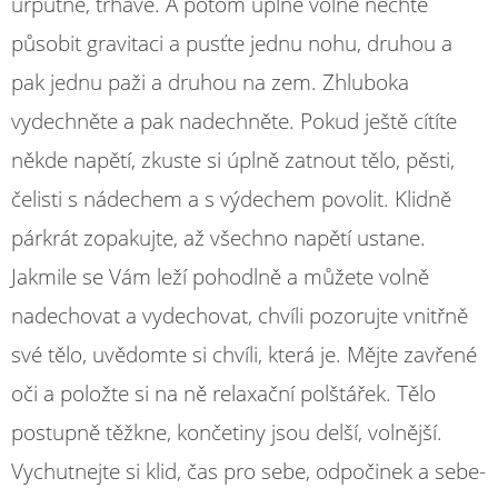
urputně, trhavě. A potom úplně volně nechte
působit gravitaci a pusťte jednu nohu, druhou a
pak jednu paži a druhou na zem. Zhluboka
vydechněte a pak nadechněte. Pokud ještě cítíte
někde napětí, zkuste si úplně zatnout tělo, pěsti,
čelisti s nádechem a s výdechem povolit. Klidně
párkrát zopakujte, až všechno napětí ustane.
Jakmile se Vám leží pohodlně a můžete volně
nadechovat a vydechovat, chvíli pozorujte vnitřně
své tělo, uvědomte si chvíli, která je. Mějte zavřené
oči a položte si na ně relaxační polštářek. Tělo
postupně těžkne, končetiny jsou delší, volnější.
Vychutnejte si klid, čas pro sebe, odpočinek a sebe-