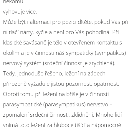
někomu
vyhovuje více.
Může být i alternací pro pozici dítěte, pokud Vás při
ní tlačí nárty, kyčle a není pro Vás pohodlná. Při
klasické šavásaně je tělo v otevřeném kontaktu s
okolím a je v činnosti náš sympatický (sympatikus)
nervový systém (srdeční činnost je zrychlená).
Tedy, jednoduše řešeno, ležení na zádech
přirozeně vyžaduje jistou pozornost, opatrnost.
Oproti tomu při ležení na břiše je v činnosti
parasympatické (parasympatikus) nervstvo –
zpomalení srdeční činnosti, zklidnění. Mnoho lidí
vnímá toto ležení za hluboce tišící a nápomocné