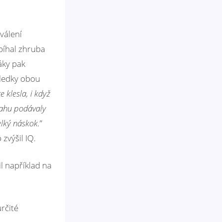
válení
bíhal zhruba
áky pak
sledky obou
 klesla, i když
snahu podávaly
elký náskok.
”
zvýšil IQ.
l například na
určité