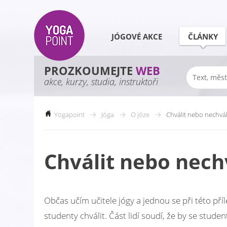
JÓGOVÉ AKCE
ČLÁNKY
PROZKOUMEJTE
WEB
akce, kurzy, studia, instruktoři
şans
vidobet
vidobet
vidobet
vidobet
casinolevant
casinolevant
casinolevant
vidobet
şans
casinolevant
casino
şans
casino
casino
casino
boostaro
casinolevant
şans
casinolevant
şanscasino
vidobet
vidobet
levant
gorabet
galyabet
gorabet
gorabet
gorabet
vidobet
galyabet
gorabet
gorabet
casino
|
|
güncel
giriş
|
|
|
giriş
casino
giriş
şans
casino
levant
şans
şans
|
giriş
casino
giriş
|
|
giriş
casino
|
|
|
|
|
giriş
|
|
Yogapoint
Jóga
O józe
Chválit nebo nechváli
|
giriş
|
|
|
|
|
giriş
|
|
|
|
giriş
|
|
|
|
|
|
|
Chválit nebo nechv
Občas učím učitele jógy a jednou se při této příle
studenty chválit. Část lidí soudí, že by se studen