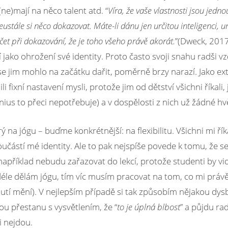
ne)mají na něco talent atd. “
Víra, že vaše vlastnosti jsou jedn
eustále si něco dokazovat. Máte-li dánu jen určitou inteligenci, 
čet při dokazování, že je toho všeho právě akorát.
”(Dweck, 2017
ako ohrožení své identity. Proto často svoji snahu radši vz
 se jim mohlo na začátku dařit, poměrně brzy narazí. Jako ex
ojili fixní nastavení mysli, protože jim od dětství všichni říkali, 
énius to přeci nepotřebuje) a v dospělosti z nich už žádné h
 jógu – buďme konkrétnější: na flexibilitu. Všichni mi říka
oučástí mé identity. Ale to pak nejspíše povede k tomu, že s
například nebudu zařazovat do lekcí, protože studenti by vid
 déle dělám jógu, tím víc musím pracovat na tom, co mi práv
nutí mění). V nejlepším případě si tak způsobím nějakou dysb
u přestanu s vysvětlením, že “
to je úplná blbost
” a půjdu ra
i nejdou.