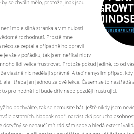
 by se chválit mělo, protože jinak jsou
není moje silná stránka a v minulosti
ké vědomé rozhodnutí. Prostě mne
 něco se zeptal a případně ho opravil
 je vše v pořádku, tak jsem neříkal nic (v
oho lidí velice frustrovat. Protože pokud jediné, co od vás l
e vlastně nic nedělají správně. A teď nemyslím případ, kd
), ale i třeba jen jednou za dvě lekce. Časem se to nastřádá 
k to pro hodně lidí bude dřív nebo později frustrující.
 ho pochválíte, tak se nemusíte bát. Ještě nikdy jsem nevid
hvále ostatních. Naopak např. narcistická porucha osobnosti
že dotyčný se nenaučí mít rád sám sebe a hledá externí vali