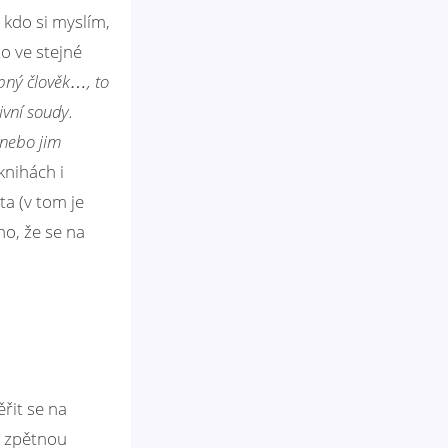
, kdo si myslím,
o ve stejné
opný člověk…, to
ivní soudy.
 nebo jim
knihách i
ta (v tom je
ho, že se na
řit se na
m zpětnou