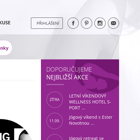
KUSE
PŘIHLÁŠENÍ
ánky
DOPORUČUJEME
NEJBLIŽŠÍ AKCE
LETNÍ VÍKENDOVÝ
ZÍTRA
WELLNESS HOTEL S-
PORT ...
Jógový víkend s Ester
11.09.
Novotnou ...
Jógový retreat se