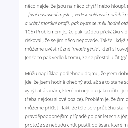
něco nejde, že jsou na něco chytří nebo hloupí, (
– fixní nastavení mysli –, vede k naléhavé potřebě n
a určitý morální profil, pak byste se měli hodně otá
105) Problémem je, že pak každou překážku vidí j
riskovali, že se jim něco nepovede. Takže i když
můžeme uvést různé “
mladé génie
”, kteří si osv
Jenže to pak vedlo k tomu, že se přestali učit (g
Můžu například podlehnou dojmu, že jsem dobrý na
jde, že jsem hodně ohebný atd. až se to stane s
vyhýbat ásanám, které mi nejdou (jako učitel je 
třeba nejdou silové pozice). Problém je, že čím
můžeme přičíst i fakt, že tělo se v průběhu stár
pravděpodobnějším případě po pár letech s jógo
protože se nebudu chtít pustit do ásan, které m