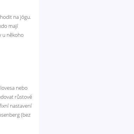
chodit na jógu.
kdo mají
ky u někoho
slovesa nebo
udovat růstové
fixní nastavení
Rosenberg (bez