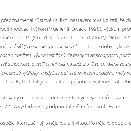
ředznamenal růstové vs. fixní nastavení mysli, zjistil, že ch
škodit motivaci i výkon (Mueller & Dweck, 1998). Výzkum pro
oměrně obtížných příkladů z testu neverbální IQ. Některé ž
iné za úsilí (“
To jste se opravdu snažili
”…). Do té doby byly vý
nosti s obtížemi výkonnost žáků chválených za schopnosti prudce
ve své schopnosti a vedli si hůř než na začátku. Děti chválené za 
vednosti vytříbily, a když se pak vrátily k těm snazším, měly v
to o IQ test, tak jen rozdíl ve způsobu chválení snížil nebo 
í testovány mnohokrát. Jeden z nedávných výzkumů se zaměři
2022). A výsledek vždy odpovídal zjištěním Carol Dweck.
spělé, kteří začínají s nějakou aktivitou. Po nějaké době si 