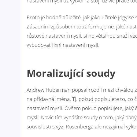
nastavení mysli už vytvoří a stojí už víc práce t
Proto je hodně důležité, jak jako učitelé jógy s
Zásadním způsobem totiž formujeme, jaké nastav
růstové nastavení mysli, si ho většinou snaží
vybudovat fixní nastavení mysli.
Moralizující soudy
Andrew Huberman popsal rozdíl mezi chválou za 
na přídavná jména. Tj. pokud popisujete to, co
nastavení mysli. Ovšem pokud popisujete, jaký čl
mysli. Navíc tím vynášíte soudy o tom, jaký dan
souvislosti s výz. Rosenberga ale nezajímal výk