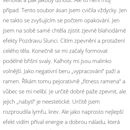
případ. Tento soubor ásan jsem cvičila vždycky. Jen
ne takto se zvyšujícím se počtem opakování. Jen
jsem na sobě samé chtěla zjistit zjevné blahodárné
efekty Pozdravu Slunci. Cítím zpevnění a protažení
celého těla. Konečně se mi začaly formovat
podélné břišní svaly. Kalhoty mi jsou malinko
volnější. Jako negativní beru „vypracování“ paží a
ramen. Říkám tomu pejorativně „fitness ramena“ a
vůbec se mi nelíbí. Je určitě dobré paže zpevnit, ale
jejich „nabytí“ je neestetické. Určitě jsem
rozproudila lymfu, krev. Ale jako naprosto nejlepší
efekt vidím příval energie a dobrou náladu, která