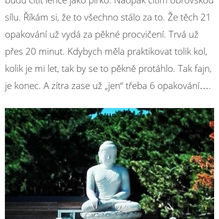
sílu. Říkám si, že to všechno stálo za to. Že těch 21
opakování už vydá za pěkné procvičení. Trvá už
přes 20 minut. Kdybych měla praktikovat tolik kol,
kolik je mi let, tak by se to pěkně protáhlo. Tak fajn,
je konec. A zítra zase už „jen“ třeba 6 opakování….