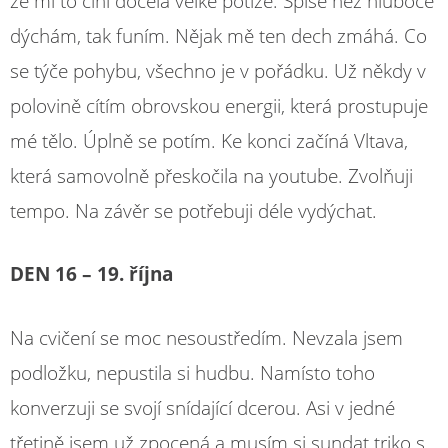
že mi to činí docela velké potíže. Spíše než hluboce
dýchám, tak funím. Nějak mě ten dech zmáhá. Co
se týče pohybu, všechno je v pořádku. Už někdy v
polovině cítím obrovskou energii, která prostupuje
mé tělo. Úplně se potím. Ke konci začíná Vltava,
která samovolně přeskočila na youtube. Zvolňuji
tempo. Na závěr se potřebuji déle vydýchat.
DEN 16 – 19. října
Na cvičení se moc nesoustředím. Nevzala jsem
podložku, nepustila si hudbu. Namísto toho
konverzuji se svojí snídající dcerou. Asi v jedné
třetině jsem už zpocená a musím si sundat triko s