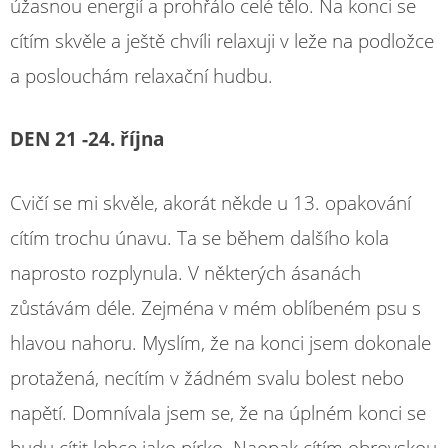
úžasnou energií a prohřálo celé tělo. Na konci se
cítím skvěle a ještě chvíli relaxuji v leže na podložce
a poslouchám relaxační hudbu.
DEN 21 -24. října
Cvičí se mi skvěle, akorát někde u 13. opakování
cítím trochu únavu. Ta se během dalšího kola
naprosto rozplynula. V některých ásanách
zůstávám déle. Zejména v mém oblíbeném psu s
hlavou nahoru. Myslím, že na konci jsem dokonale
protažená, necítím v žádném svalu bolest nebo
napětí. Domnívala jsem se, že na úplném konci se
budu cítit lehce jako pírko. Naopak cítím obrovskou