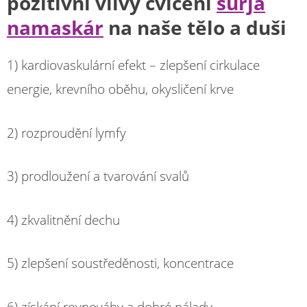
pozitivní vlivy cvičení
súrja
namaskár
na naše tělo a duši
1) kardiovaskulární efekt – zlepšení cirkulace
energie, krevního oběhu, okysličení krve
2) rozproudění lymfy
3) prodloužení a tvarování svalů
4) zkvalitnění dechu
5) zlepšení soustředěnosti, koncentrace
6) získání rovnováhy a dobré nálady