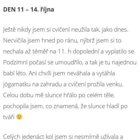
DEN 11 – 14. října
Ještě nikdy jsem si cvičení neužila tak, jako dnes.
Necvičila jsem hned po ránu, nýbrž jsem si to
nechala až téměř na 11. h dopolední a vyplatilo se.
Podzimní počasí se umoudřilo, a tak je tu najednou
babí léto. Ani chvíli jsem neváhala a vytáhla
jógamatku na zahradu a cvičení prožila venku.
Celou dobu mě slunce hřálo po celém těle,
pochopila jsem, co znamená, že slunce hladí po
tváři
Celých jedenáct kol jsem si nesmírně užívala a