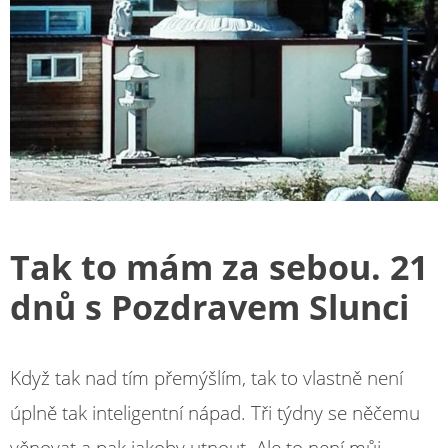
Tak to mám za sebou. 21
dnů s Pozdravem Slunci
Když tak nad tím přemýšlím, tak to vlastně není
úplně tak inteligentní nápad. Tři týdny se něčemu
věnovat a pak jakoby utnout. Ale to není můj