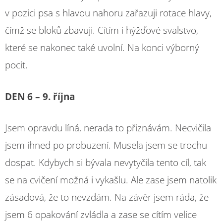
v pozici psa s hlavou nahoru zařazuji rotace hlavy,
čímž se bloků zbavuji. Cítím i hýžďové svalstvo,
které se nakonec také uvolní. Na konci výborný
pocit.
DEN 6 – 9. října
Jsem opravdu líná, nerada to přiznávám. Necvičila
jsem ihned po probuzení. Musela jsem se trochu
dospat. Kdybych si bývala nevytyčila tento cíl, tak
se na cvičení možná i vykašlu. Ale zase jsem natolik
zásadová, že to nevzdám. Na závěr jsem ráda, že
jsem 6 opakování zvládla a zase se cítím velice