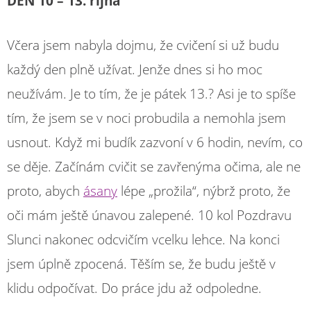
DEN 10 – 13. října
Včera jsem nabyla dojmu, že cvičení si už budu
každý den plně užívat. Jenže dnes si ho moc
neužívám. Je to tím, že je pátek 13.? Asi je to spíše
tím, že jsem se v noci probudila a nemohla jsem
usnout. Když mi budík zazvoní v 6 hodin, nevím, co
se děje. Začínám cvičit se zavřenýma očima, ale ne
proto, abych
ásany
lépe „prožila“, nýbrž proto, že
oči mám ještě únavou zalepené. 10 kol Pozdravu
Slunci nakonec odcvičím vcelku lehce. Na konci
jsem úplně zpocená. Těším se, že budu ještě v
klidu odpočívat. Do práce jdu až odpoledne.