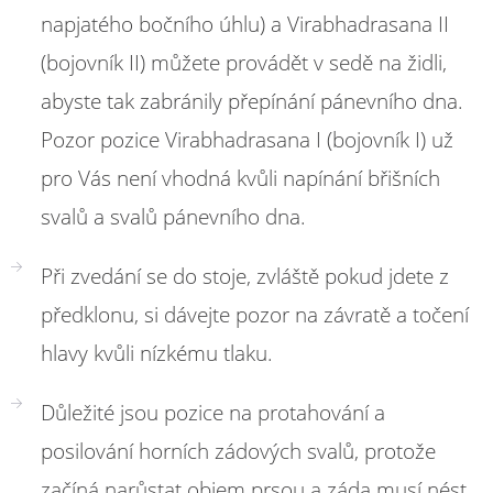
napjatého bočního úhlu) a Virabhadrasana II
(bojovník II) můžete provádět v sedě na židli,
abyste tak zabránily přepínání pánevního dna.
Pozor pozice Virabhadrasana I (bojovník I) už
pro Vás není vhodná kvůli napínání břišních
svalů a svalů pánevního dna.
Při zvedání se do stoje, zvláště pokud jdete z
předklonu, si dávejte pozor na závratě a točení
hlavy kvůli nízkému tlaku.
Důležité jsou pozice na protahování a
posilování horních zádových svalů, protože
začíná narůstat objem prsou a záda musí nést