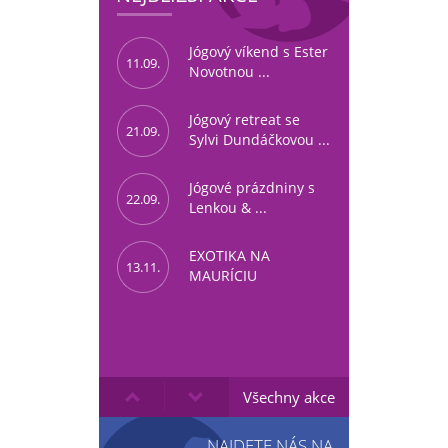
Jógový víkend s Ester
11.09.
Novotnou ...
Jógový retreat se
21.09.
Sylvi Dundáčkovou ...
Jógové prázdniny s
22.09.
Lenkou & ...
EXOTIKA NA
13.11.
MAURÍCIU
Všechny akce
NAJDETE NÁS NA