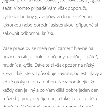
začít. V tomto případě Vám však doporučuji
vyhledat hodiny gravidjógy vedené zkušenou
lektorkou nebo porodní asistentkou, případně si
zakoupit odbornou knížku.
Vaše praxe by se měla nyní zaměřit hlavně na
pozice posilující dolní končetiny, uvolňující páteř,
hrudník a kyčle. Dávejte si však pozor na nízký
krevní tlak, který způsobuje závratě, bolesti hlavy a
lehké otoky rukou a nohou. Nezapomínejte, že
každý den je jiný a co Vám dělá dobře jeden den,
může být jindy nepříjemné, a také, že to co dělá
dobře Vaší těhotné kamaradce, nemusí nutně