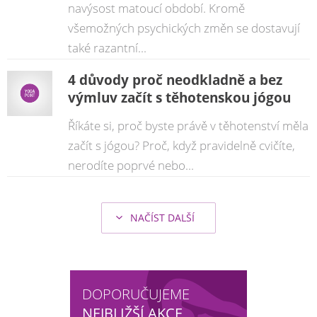
navýsost matoucí období. Kromě
všemožných psychických změn se dostavují
také razantní...
4 důvody proč neodkladně a bez
výmluv začít s těhotenskou jógou
Říkáte si, proč byste právě v těhotenství měla
začít s jógou? Proč, když pravidelně cvičíte,
nerodíte poprvé nebo...
NAČÍST DALŠÍ
DOPORUČUJEME
NEJBLIŽŠÍ AKCE