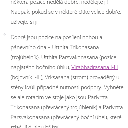
některá pozice nedělá dobře, nedělejte ji!
Naopak, pokud se v některé cítíte velice dobře,
užívejte si ji!
Dobré jsou pozice na posílení nohou a
pánevního dna – Utthita Trikonasana
(trojúhelník), Utthita Parsvakonasana (pozice
napjatého bočního úhlu),
Virabhadrasana I-III
(bojovník I-III), Vrksasana (strom) prováděný u
stěny kvůli případné nutnosti podpory. Vyhněte
se ale rotacím ve stoje jako jsou Parivrtta
Trikonasana (převrácený trojúhleník) a Parivrtta
Parsvakonasana (převrácený boční úhel), které
stlačují dutinu břišní.