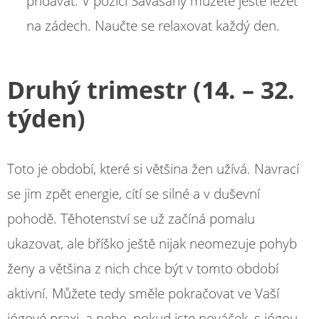
přidávat. V pozici Savasany můžete ještě ležet
na zádech. Naučte se relaxovat každý den.
Druhý trimestr (14. – 32.
týden)
Toto je období, které si většina žen užívá. Navrací
se jim zpět energie, cítí se silné a v duševní
pohodě. Těhotenství se už začíná pomalu
ukazovat, ale bříško ještě nijak neomezuje pohyb
ženy a většina z nich chce být v tomto období
aktivní. Můžete tedy směle pokračovat ve Vaší
jógové praxi, a nebo, pokud jste nováček, s jógou