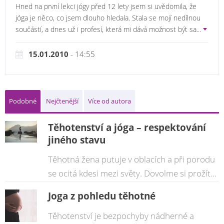
Hned na první lekci jógy před 12 lety jsem si uvědomila, že
jóga je něco, co jsem dlouho hledala. Stala se mojí nedílnou
součástí, a dnes už i profesí, která mi dává možnost být sa
...
15.01.2010
- 14:55
Podobné
Nejčtenější
Více od autora
Těhotenství a jóga – respektování
jiného stavu
Těhotná žena putuje v oblacích a při porodu
se ocitá kdesi mezi světy. Dovolme si prožít...
Joga z pohledu těhotné
Těhotenství je bezpochyby nádherné a