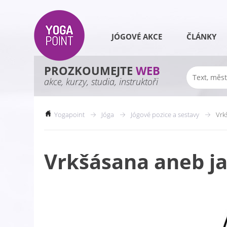
JÓGOVÉ AKCE
ČLÁNKY
PROZKOUMEJTE
WEB
akce, kurzy, studia, instruktoři
şans
vidobet
vidobet
vidobet
vidobet
casinolevant
casinolevant
casinolevant
vidobet
şans
casinolevant
casino
şans
casino
casino
casino
boostaro
casinolevant
şans
casinolevant
şanscasino
vidobet
vidobet
levant
gorabet
galyabet
gorabet
gorabet
gorabet
vidobet
galyabet
gorabet
gorabet
casino
|
|
güncel
giriş
|
|
|
giriş
casino
giriş
şans
casino
levant
şans
şans
|
giriş
casino
giriş
|
|
giriş
casino
|
|
|
|
|
giriş
|
|
Yogapoint
Jóga
Jógové pozice a sestavy
Vrk
|
giriş
|
|
|
|
|
giriş
|
|
|
|
giriş
|
|
|
|
|
|
|
Vrkšásana aneb ja