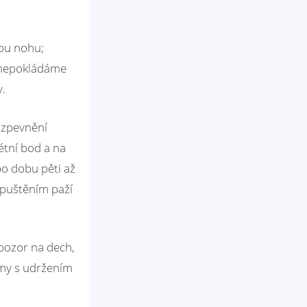
ou nohu;
k nepokládáme
y.
 zpevnění
étní bod a na
o dobu pěti až
puštěním paží
 pozor na dech,
lémy s udržením