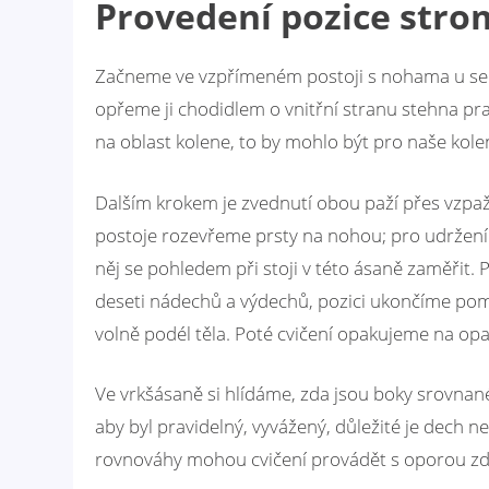
Provedení pozice str
Začneme ve vzpřímeném postoji s nohama u seb
opřeme ji chodidlem o vnitřní stranu stehna pra
na oblast kolene, to by mohlo být pro naše kole
Dalším krokem je zvednutí obou paží přes vzpaž
postoje rozevřeme prsty na nohou; pro udržení 
něj se pohledem při stoji v této ásaně zaměřit. 
deseti nádechů a výdechů, pozici ukončíme po
volně podél těla. Poté cvičení opakujeme na op
Ve vrkšásaně si hlídáme, zda jsou boky srovnané
aby byl pravidelný, vyvážený, důležité je dech ne
rovnováhy mohou cvičení provádět s oporou zd