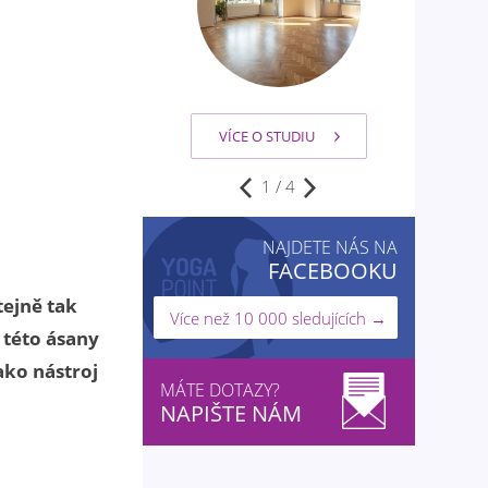
VÍCE O STUDIU
2
/
4
NAJDETE NÁS NA
FACEBOOKU
tejně tak
Více než 10 000 sledujících →
 této ásany
ako nástroj
MÁTE DOTAZY?
NAPIŠTE NÁM