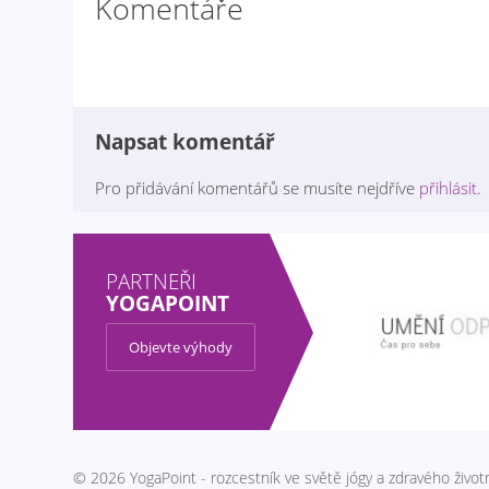
Komentáře
Jemně do záklonu
Stres a flexibi
Napsat komentář
ovlivňují se?
Kolikrát za den se dostanete do
Pro přidávání komentářů se musíte nejdříve
přihlásit
.
záklonu, kolikrát vědomě
Chcete být pružnějš
otevřete hrudník a vytvoříte více
ohebnější? Možná to
prostoru kolem...
hlavních důvodů, pr
pustili...
PARTNEŘI
YOGAPOINT
Objevte výhody
JÓGOVÉ POZICE A SESTAVY
JÓGOVÉ POZICE A SES
© 2026 YogaPoint - rozcestník ve světě jógy a zdravého životn