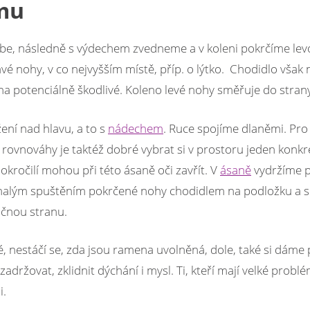
omu
e, následně s výdechem zvedneme a v koleni pokrčíme lev
vé nohy, v co nejvyšším místě, příp. o lýtko. Chodidlo vša
na potenciálně škodlivé. Koleno levé nohy směřuje do stran
ení nad hlavu, a to s
nádechem
. Ruce spojíme dlaněmi. Pro
rovnováhy je taktéž dobré vybrat si v prostoru jeden konkr
Pokročilí mohou při této ásaně oči zavřít. V
ásaně
vydržíme p
malým spuštěním pokrčené nohy chodidlem na podložku a s
ačnou stranu.
, nestáčí se, zda jsou ramena uvolněná, dole, také si dáme
zadržovat, zklidnit dýchání i mysl. Ti, kteří mají velké prob
i.