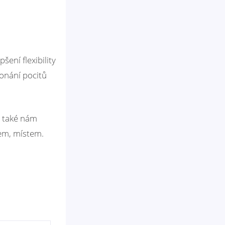
šení flexibility
onání pocitů
; také nám
rem, místem.