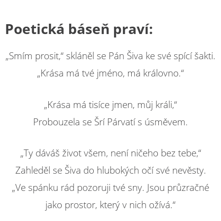
Poetická báseň praví:
„Smím prosit,“ skláněl se Pán Šiva ke své spící šakti.
„Krása má tvé jméno, má královno.“
„Krása má tisíce jmen, můj králi,“
Probouzela se Šrí Párvatí s úsměvem.
„Ty dáváš život všem, není ničeho bez tebe,“
Zahleděl se Šiva do hlubokých očí své nevěsty.
„Ve spánku rád pozoruji tvé sny. Jsou průzračné
jako prostor, který v nich ožívá.“