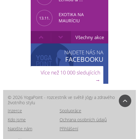
EXOTIKA NA
13.11.
MAURÍCIU
Všechny akce
NAJDETE NÁS NA
FACEBOOKU
Více než 10 000 sledujících
→
© 2026 YogaPoint - rozcestník ve světě jógy a zdravého
životního stylu
Inzerce
Spolupráce
Kdo jsme
Ochrana osobních údajů
Napište nám
Přihlášení