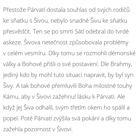
Přestože Párvatí dostala souhlas od svých rodičů
ke sňatku s Šivou, nebylo snadné Šivu ke sňatku
přesvědčit. Ten se po smrti Sátí odebral do tvrdé
askeze. Šivova netečnost způsobovala problémy
v celém vesmíru. Díky tomu se rozmohli démonské
války a Bohové přišli o své postavení. Dle Brahmy,
jediný kdo by mohl tuto situaci napravit, by byl syn
Šivy. A tak bohové přemluvili Boha milostné touhy
Kámu, aby v Šivovi zažehnul lásku k Párvatí. Ale
když jej Šiva odhalil, svým třetím okem ho spálil a
popel. Poté Párvatí zvýšila svá pokání a díky tomu
zažehla pozornost v Šivovi.