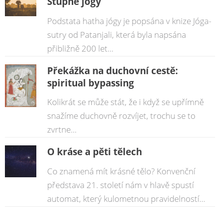
Stupně jógy
Podstata hatha jógy je popsána v knize Jóga-
sutry od Patanjali, která byla napsána
přibližně 200 let...
Překážka na duchovní cestě:
spiritual bypassing
Kolikrát se může stát, že i když se upřímně
snažíme duchovně rozvíjet, trochu se to
zvrtne...
O kráse a pěti tělech
Co znamená mít krásné tělo? Konvenční
představa 21. století nám v hlavě spustí
automat, který kulometnou pravidelností...