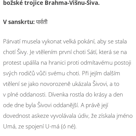
božské trojice Brahma-Višnu-Šiva.
V sanskrtu:
पार्वती
Párvatí musela vykonat velká pokání, aby se stala
chotí Šivy. Je vtělením první choti Sátí, která se na
protest upálila na hranici proti odmítavému postoji
svých rodičů vůči svému choti. Při jejím dalším
vtělení se jako novorozeně ukázala Šivovi, a to
v plné oddanosti. Dívenka rostla do krásy a den
ode dne byla Šivovi oddanější. A právě její
dovednost askeze vyvolávala údiv, že získala jméno
Umá, ze spojení U-má (ó né).