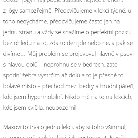
z jógy samozřejmě. Předcvičujeme x lekcí týdně, u
toho nedýcháme, předcvičujeme často jen na
jednu stranu a vždy se snažíme o perfektní pozici,
bez ohledu na to, zda to den jde nebo ne, a pak se
divíme… Můj problém se projevoval hlavně v psovi
s hlavou dolů – neprohnu se v bedrech, zato
spodní žebra vystrčím až dolů a to je přesně to
bolavé místo – přechod mezi bedry a hrudní páteří,
kde jsem hypermobilní. Nikdo mě na to na lekcích,
kde jsem cvičila, neupozornil.
Maxovi to trvalo jednu lekci, aby si toho všimnul,
narovnal mě a ukázal mi, jak postupovat. Naučil