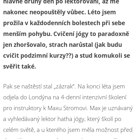
hlavně druhý den po lektorování, až mě
nakonec neopouštěly vůbec. Léto jsem
prožila v každodenních bolestech při sebe
menším pohybu. Cvičení jógy to paradoxně
jen zhoršovalo, strach narůstal (jak budu
cvičit podzimní kurzy??) a stud komukoli se
svěřit také.
Pak se naštěstí stal „zázrak“. Na konci léta jsem
odjela do Londýna na 4-denní intenzivní školení
pro instruktory k Maxu Stromovi. Max je uznávaný
a vyhledávaný lektor hatha jógy, který školí po
celém světě, a u kterého jsem měla možnost před