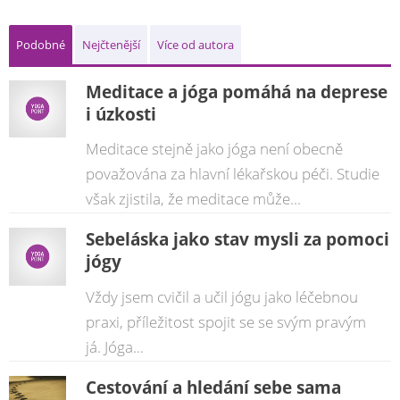
Podobné
Nejčtenější
Více od autora
Meditace a jóga pomáhá na deprese
i úzkosti
Meditace stejně jako jóga není obecně
považována za hlavní lékařskou péči. Studie
však zjistila, že meditace může...
Sebeláska jako stav mysli za pomoci
jógy
Vždy jsem cvičil a učil jógu jako léčebnou
praxi, příležitost spojit se se svým pravým
já. Jóga...
Cestování a hledání sebe sama