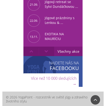
Jógový retreat se
21.09.
Sylvi Dundáčkovou ...
Jógové prázdniny s
22.09.
Lenkou & ...
EXOTIKA NA
13.11.
MAURÍCIU
Všechny akce
NAJDETE NÁS NA
FACEBOOKU
Více než 10 000 sledujících
→
© 2026 YogaPoint - rozcestník ve světě jógy a zdravého
životního stylu