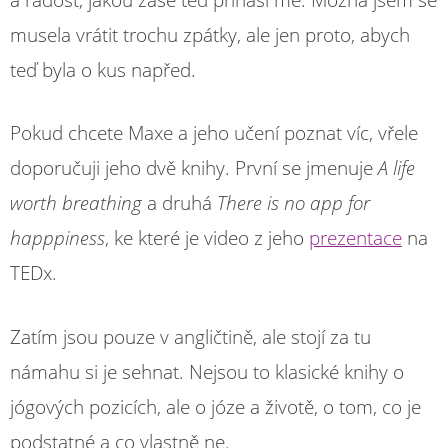
musela vrátit trochu zpátky, ale jen proto, abych
teď byla o kus napřed.
Pokud chcete Maxe a jeho učení poznat víc, vřele
doporučuji jeho dvě knihy. První se jmenuje
A life
worth breathing
a druhá
There is no app for
happpiness
, ke které je video z jeho
prezentace
na
TEDx.
Zatím jsou pouze v angličtině, ale stojí za tu
námahu si je sehnat. Nejsou to klasické knihy o
jógových pozicích, ale o józe a životě, o tom, co je
podstatné a co vlastně ne.