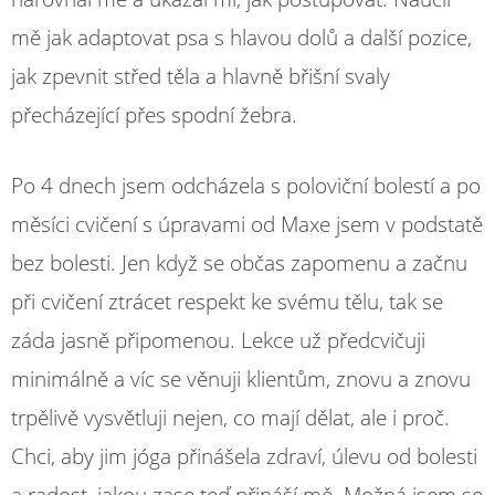
mě jak adaptovat psa s hlavou dolů a další pozice,
jak zpevnit střed těla a hlavně břišní svaly
přecházející přes spodní žebra.
Po 4 dnech jsem odcházela s poloviční bolestí a po
měsíci cvičení s úpravami od Maxe jsem v podstatě
bez bolesti. Jen když se občas zapomenu a začnu
při cvičení ztrácet respekt ke svému tělu, tak se
záda jasně připomenou. Lekce už předcvičuji
minimálně a víc se věnuji klientům, znovu a znovu
trpělivě vysvětluji nejen, co mají dělat, ale i proč.
Chci, aby jim jóga přinášela zdraví, úlevu od bolesti
a radost, jakou zase teď přináší mě. Možná jsem se