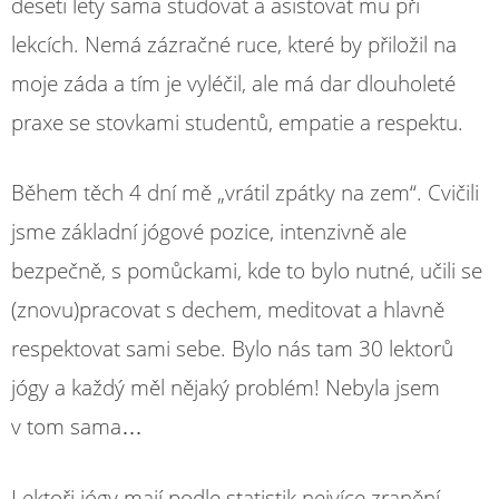
deseti lety sama studovat a asistovat mu při
lekcích. Nemá zázračné ruce, které by přiložil na
moje záda a tím je vyléčil, ale má dar dlouholeté
praxe se stovkami studentů, empatie a respektu.
Během těch 4 dní mě „vrátil zpátky na zem“. Cvičili
jsme základní jógové pozice, intenzivně ale
bezpečně, s pomůckami, kde to bylo nutné, učili se
(znovu)pracovat s dechem, meditovat a hlavně
respektovat sami sebe. Bylo nás tam 30 lektorů
jógy a každý měl nějaký problém! Nebyla jsem
v tom sama…
Lektoři jógy mají podle statistik nejvíce zranění,