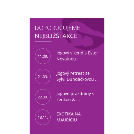
DOPORUČUJEME
NEJBLIŽŠÍ AKCE
Jógový víkend s Ester
11.09.
Novotnou ...
Jógový retreat se
21.09.
Sylvi Dundáčkovou ...
Jógové prázdniny s
22.09.
Lenkou & ...
EXOTIKA NA
13.11.
MAURÍCIU