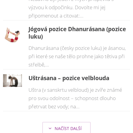
výzvou k odpočinku. Dovolte mi jej
připomenout a citovat:...
Jógová pozice Dhanurásana (pozice
luku)
Dhanurásana (česky pozice luku) je ásanou,
při které se naše tělo prohne jako tětiva při
střelbě,...
Uštrásana – pozice velblouda
Uštra (v sanskrtu velbloud) je zvíře známé
pro svou odolnost – schopnost dlouho
přetrvat bez vody; na...
NAČÍST DALŠÍ