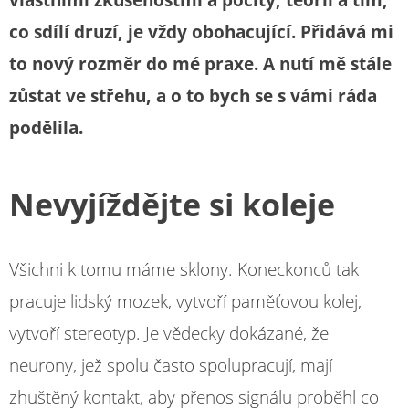
vlastními zkušenostmi a pocity, teorií a tím,
co sdílí druzí, je vždy obohacující. Přidává mi
to nový rozměr do mé praxe. A nutí mě stále
zůstat ve střehu, a o to bych se s vámi ráda
podělila.
Nevyjíždějte si koleje
Všichni k tomu máme sklony. Koneckonců tak
pracuje lidský mozek, vytvoří paměťovou kolej,
vytvoří stereotyp. Je vědecky dokázané, že
neurony, jež spolu často spolupracují, mají
zhuštěný kontakt, aby přenos signálu proběhl co