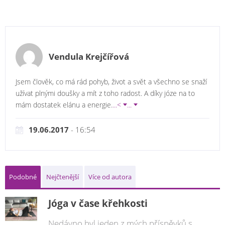
Vendula Krejčířová
Jsem člověk, co má rád pohyb, život a svět a všechno se snaží
užívat plnými doušky a mít z toho radost. A díky józe na to
mám dostatek elánu a energie.
...<
...
19.06.2017
- 16:54
Podobné
Nejčtenější
Více od autora
Jóga v čase křehkosti
Nedávno byl jeden z mých příspěvků s