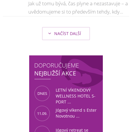
Jak už tomu bývá, čas plyne a nezastavuje – a
uvědomujeme si to především tehdy, kdy...
NAČÍST DALŠÍ
DOPORUČUJEME
NEJBLIŽŠÍ AKCE
LETNÍ VÍKENDOVÝ
DNES
WELLNESS HOTEL S-
PORT ...
Jógový víkend s Ester
11.09.
Novotnou ...
Jógový retreat se