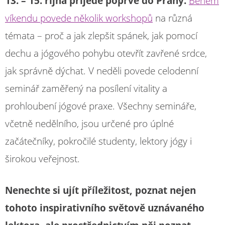
13. – 15. října přijede poprvé do Prahy.
Během
víkendu povede několik workshopů
na různá
témata – proč a jak zlepšit spánek, jak pomocí
dechu a jógového pohybu otevřít zavřené srdce,
jak správně dýchat. V neděli povede celodenní
seminář zaměřený na posílení vitality a
prohloubení jógové praxe. Všechny semináře,
včetně nedělního, jsou určené pro úplné
začátečníky, pokročilé studenty, lektory jógy i
širokou veřejnost.
Nenechte si ujít příležitost, poznat nejen
tohoto inspirativního světově uznávaného