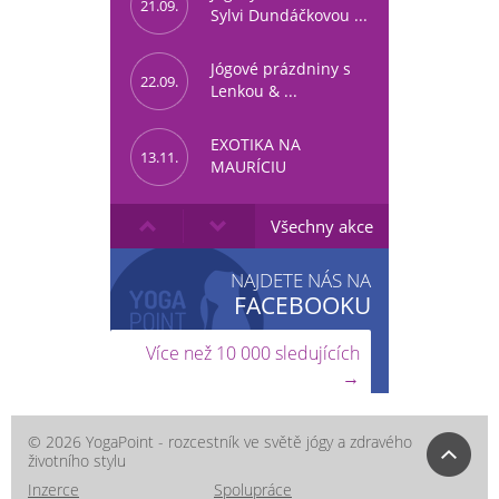
21.09.
Sylvi Dundáčkovou ...
Jógové prázdniny s
22.09.
Lenkou & ...
EXOTIKA NA
13.11.
MAURÍCIU
Všechny akce
NAJDETE NÁS NA
FACEBOOKU
Více než 10 000 sledujících
→
© 2026 YogaPoint - rozcestník ve světě jógy a zdravého
životního stylu
Inzerce
Spolupráce