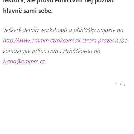
lektora, ale prostřednictvím něj poznat
hlavně sami sebe.
Veškeré detaily workshopů a přihlášky najdete na
http://www.ommm.cz/akce/max-strom-praze/
nebo
kontaktujte přímo Ivanu Hrbáčkovou na
ivana@ommm.cz
.
1
/
5