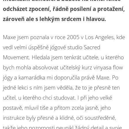
odcházet zpocení, řádně posílení a protažení,
zároveň ale s lehkým srdcem i hlavou.
Maxe jsem poznala v roce 2005 v Los Angeles, kde
vedl velmi úspěšné jógové studio Sacred
Movement. Hledala jsem tenkrát učitele, u kterého
bych mohla absolvovat učitelský kurz vinyasa flow
jógy a kamarádka mi doporučila právě Maxe. Po
jedné lekci s ním jsem věděla, že to je přesně ten
učitel, u kterého chci studovat. I při jeho velké
postavě, mluvil tiše a přitom zcela jasně, jeho
instrukce byly přesné a klidné, oči soustředěné,
takže jeho pozornosti neunikl žádný detail a svoje