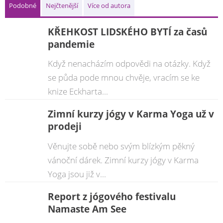
Podobné
Nejčtenější
Více od autora
KŘEHKOST LIDSKÉHO BYTÍ za časů
pandemie
Když nenacházím odpovědi na otázky. Když
se půda pode mnou chvěje, vracím se ke
knize Eckharta...
Zimní kurzy jógy v Karma Yoga už v
prodeji
Věnujte sobě nebo svým blízkým pěkný
vánoční dárek. Zimní kurzy jógy v Karma
Yoga jsou již v...
Report z jógového festivalu
Namaste Am See