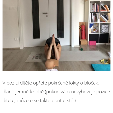
V pozici dítěte opřete pokrčené lokty o bloček,
dlaně jemně k sobě (pokud vám nevyhovuje pozice
dítěte, můžete se takto opřít o stůl)