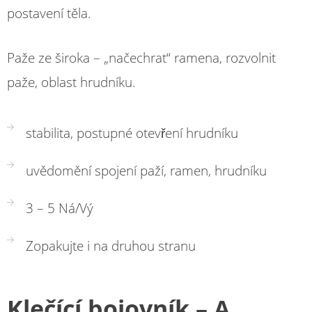
postavení těla.
Paže ze široka – „načechrat“ ramena, rozvolnit
paže, oblast hrudníku.
stabilita, postupné otevření hrudníku
uvědomění spojení paží, ramen, hrudníku
3 – 5 Ná/Vý
Zopakujte i na druhou stranu
Kleč
ící bojovník – A.