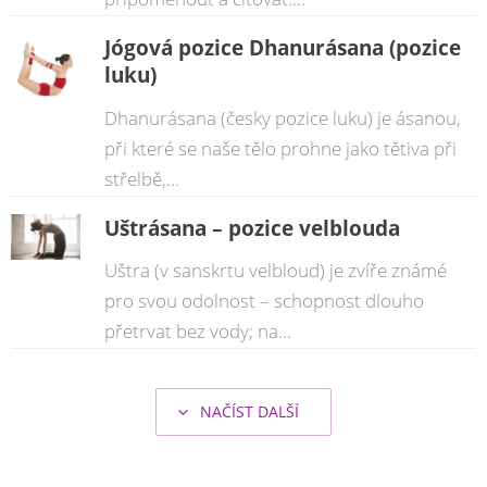
Jógová pozice Dhanurásana (pozice
luku)
Dhanurásana (česky pozice luku) je ásanou,
při které se naše tělo prohne jako tětiva při
střelbě,...
Uštrásana – pozice velblouda
Uštra (v sanskrtu velbloud) je zvíře známé
pro svou odolnost – schopnost dlouho
přetrvat bez vody; na...
NAČÍST DALŠÍ
şans
vidobet
vidobet
vidobet
vidobet
casinolevant
casinolevant
casinolevant
vidobet
şans
casinolevant
casino
şans
casino
casino
casino
boostaro
casinolevant
şans
casinolevant
şanscasino
vidobet
vidobet
levant
gorabet
galyabet
gorabet
gorabet
gorabet
vidobet
galyabet
gorabet
gorabet
casino
|
|
güncel
giriş
|
|
|
giriş
casino
giriş
şans
casino
levant
şans
şans
|
giriş
casino
giriş
|
|
giriş
casino
|
|
|
|
|
giriş
|
|