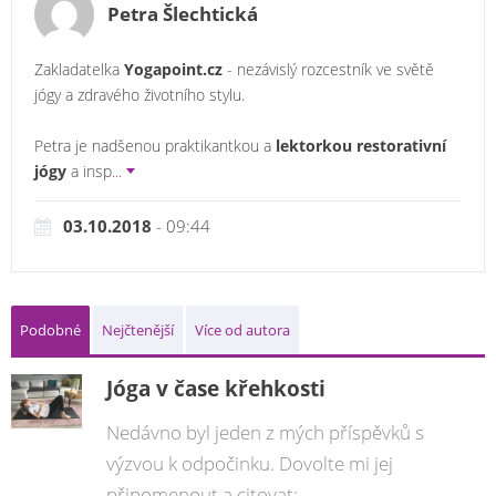
Petra Šlechtická
Zakladatelka
Yogapoint.cz
- nezávislý rozcestník ve světě
jógy a zdravého životního stylu.
Petra je nadšenou praktikantkou a
lektorkou restorativní
jógy
a insp
...
03.10.2018
- 09:44
Podobné
Nejčtenější
Více od autora
Jóga v čase křehkosti
Nedávno byl jeden z mých příspěvků s
výzvou k odpočinku. Dovolte mi jej
připomenout a citovat:...