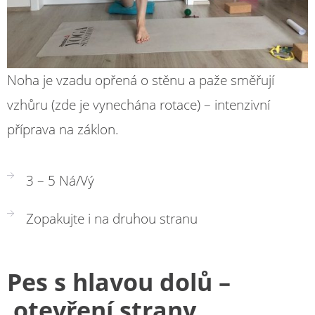
Noha je vzadu opřená o stěnu a paže směřují
vzhůru (zde je vynechána rotace) – intenzivní
příprava na záklon.
3 – 5 Ná/Vý
Zopakujte i na druhou stranu
Pes s hlavou dolů –
otevř
ení strany