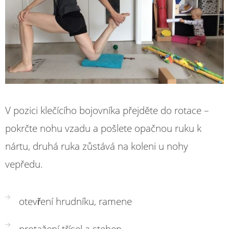
V pozici klečícího bojovníka přejděte do rotace –
pokrčte nohu vzadu a pošlete opačnou ruku k
nártu, druhá ruka zůstává na koleni u nohy
vepředu.
otevření hrudníku, ramene
protažení třísel a stehen