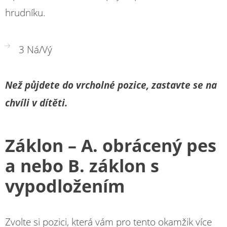
hrudníku.
3 Ná/Vý
Než půjdete do vrcholn
é pozice, zastavte se na
chvíli v dítě
ti.
Záklon – A. obrácený pes
a nebo B. záklon s
vypodložením
Zvolte si pozici, která vám pro tento okamžik více