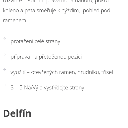
rozvlňte…Potom pravá noha nahoru, pokrčit
koleno a pata směřuje k hýždím, pohled pod
ramenem.
protažení celé strany
příprava na přetočenou pozici
využití – otevřených ramen, hrudníku, třísel
3 – 5 Ná/Vý a vystřídejte strany
Delf
ín