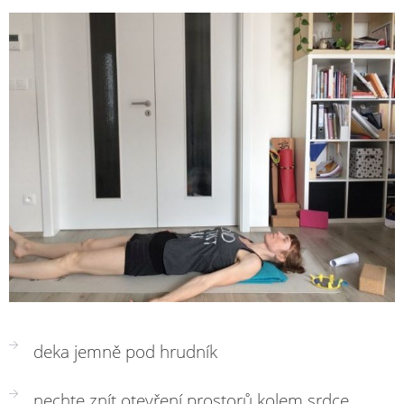
deka jemně pod hrudník
nechte znít otevření prostorů kolem srdce,