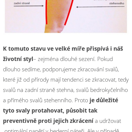
K tomuto stavu ve velké míře přispívá i náš
životní styl
– zejména dlouhé sezení. Pokud
dlouho sedíme, podporujeme zkracování svalů,
které již od přírody mají tendenci se zkracovat, tedy
svalů na zadní straně stehna, svalů bedrokyčelního
a přímého svalů stehenního. Proto
je důležité
tyto svaly protahovat, působit tak
preventivně proti jejich zkrácení
a udržovat
optimální napětí v bederní páteři. Ale v případě