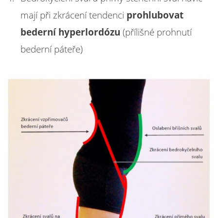
mají při zkrácení tendenci
prohlubovat
bederní hyperlordózu
(přílišné prohnutí
bederní páteře)