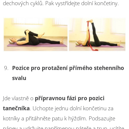
dechových cyklů. Pak vystřídejte dolní končetiny.
Pozice pro protažení přímého stehenního
svalu
Jde vlastně o
přípravnou fázi pro pozici
tanečníka
. Uchopte jednu dolní končetinu za
kotníky a přitáhněte patu k hýždím. Podsazujte
pánev a udržujte napřímenou páteře a trup, ucítíte