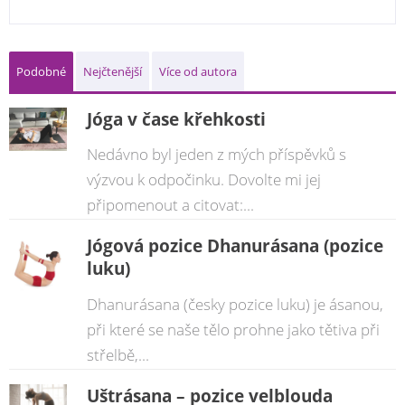
Podobné
Nejčtenější
Více od autora
Jóga v čase křehkosti
Nedávno byl jeden z mých příspěvků s
výzvou k odpočinku. Dovolte mi jej
připomenout a citovat:...
Jógová pozice Dhanurásana (pozice
luku)
Dhanurásana (česky pozice luku) je ásanou,
při které se naše tělo prohne jako tětiva při
střelbě,...
Uštrásana – pozice velblouda