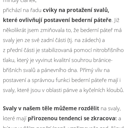
minulý článek,
přichází na řadu
cviky na protažení svalů,
které ovlivňují postavení bederní páteře
. Již
několikrát jsem zmiňovala to, že bederní páteř má
svaly jen ze své zadní části (tj. na zádech) a
z přední části je stabilizovaná pomocí nitrobřišního
tlaku, který je vyvinut kvalitní souhrou bránice-
břišních svalů a pánevního dna. Přímý vliv na
postavení a správnou funkci bederní páteře mají i
svaly, které jsou v oblasti pánve a kyčelních kloubů.
Svaly v našem těle můžeme rozdělit
na svaly,
které mají
přirozenou tendenci se zkracova
t a