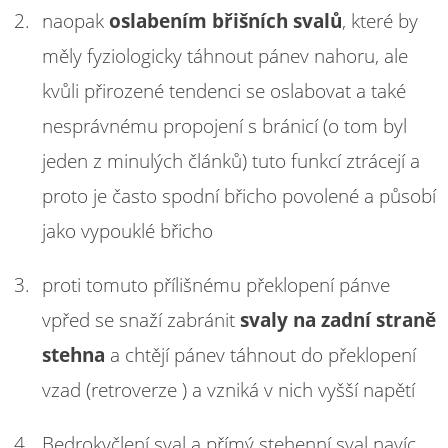
naopak
oslabením břišních svalů
, které by
měly fyziologicky táhnout pánev nahoru, ale
kvůli přirozené tendenci se oslabovat a také
nesprávnému propojení s bránicí (o tom byl
jeden z minulých článků) tuto funkcí ztrácejí a
proto je často spodní břicho povolené a působí
jako vypouklé břicho
proti tomuto přílišnému překlopení pánve
vpřed se snaží zabránit
svaly na zadní straně
stehna
a chtějí pánev táhnout do překlopení
vzad (retroverze ) a vzniká v nich vyšší napětí
Bedrokyčlení sval a přímý stehenní sval navíc