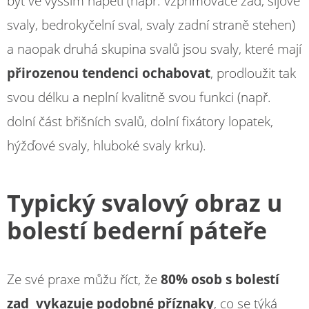
být ve vyšším napětí (např. vzpřimovače zad, šíjové
svaly, bedrokyčelní sval, svaly zadní straně stehen)
a naopak druhá skupina svalů jsou svaly, které mají
přirozenou tendenci ochabovat
, prodloužit tak
svou délku a neplní kvalitně svou funkci (např.
dolní část břišních svalů, dolní fixátory lopatek,
hýžďové svaly, hluboké svaly krku).
Typický svalový obraz u
bolestí bederní páteře
Ze své praxe můžu říct, že
80% osob s bolestí
zad vykazuje podobné příznaky
, co se týká