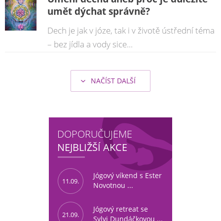
umět dýchat správně?
Dech je jak v józe, tak i v životě ústřední téma
– bez jídla a vody sice...
NAČÍST DALŠÍ
DOPORUČUJEME
NEJBLIŽŠÍ AKCE
Jógový víkend s Ester
11.09.
Novotnou ...
Jógový retreat se
21.09.
Sylvi Dundáčkovou ...