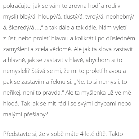
pokračujte, jak se vám to zrovna hodí a rodí v
mysli) blbý/á, hloupý/á, tlustý/á, tvrdý/á, neohebný/
á, škaredý/á…,“ a tak dále a tak dále. Nám vyletí
z úst, nebo proletí hlavou a kolikrát i po důsledném
zamyšlení a zcela vědomě. Ale jak ta slova zastavit
a hlavně, jak se zastavit v hlavě, abychom si to
nemysleli? Stává se mi, že mi to proletí hlavou a
pak se zastavím a řeknu si: „Ne, to si nemysli, to
neříkej, není to pravda.“ Ale ta myšlenka už ve mě
hlodá. Tak jak se mít rád i se svými chybami nebo
malými přešlapy?
Představte si, že v sobě máte 4 leté dítě. Takto