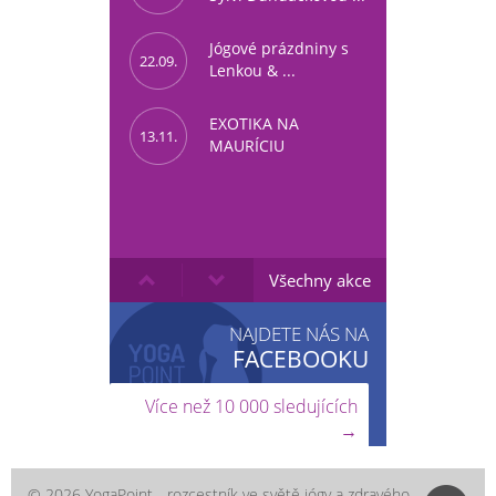
Jógové prázdniny s
22.09.
Lenkou & ...
EXOTIKA NA
13.11.
MAURÍCIU
Všechny akce
NAJDETE NÁS NA
FACEBOOKU
Více než 10 000 sledujících
→
© 2026 YogaPoint - rozcestník ve světě jógy a zdravého