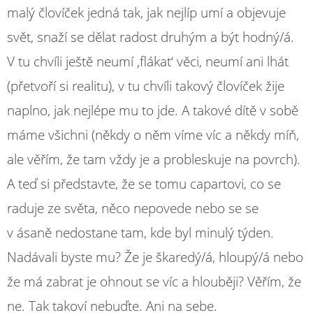
malý človíček jedná tak, jak nejlíp umí a objevuje
svět, snaží se dělat radost druhým a být hodný/á.
V tu chvíli ještě neumí ‚flákat‘ věci, neumí ani lhát
(přetvoří si realitu), v tu chvíli takový človíček žije
naplno, jak nejlépe mu to jde. A takové dítě v sobě
máme všichni (někdy o něm víme víc a někdy míň,
ale věřím, že tam vždy je a probleskuje na povrch).
A teď si představte, že se tomu capartovi, co se
raduje ze světa, něco nepovede nebo se se
v ásaně nedostane tam, kde byl minulý týden.
Nadávali byste mu? Že je škaredý/á, hloupý/á nebo
že má zabrat je ohnout se víc a hlouběji? Věřím, že
ne. Tak takoví nebuďte. Ani na sebe.