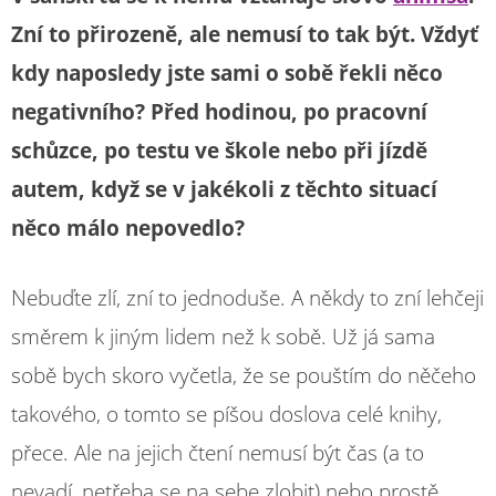
Zní to přirozeně, ale nemusí to tak být. Vždyť
kdy naposledy jste sami o sobě řekli něco
negativního? Před hodinou, po pracovní
schůzce, po testu ve škole nebo při jízdě
autem, když se v jakékoli z těchto situací
něco málo nepovedlo?
Nebuďte zlí, zní to jednoduše. A někdy to zní lehčeji
směrem k jiným lidem než k sobě. Už já sama
sobě bych skoro vyčetla, že se pouštím do něčeho
takového, o tomto se píšou doslova celé knihy,
přece. Ale na jejich čtení nemusí být čas (a to
nevadí, netřeba se na sebe zlobit) nebo prostě