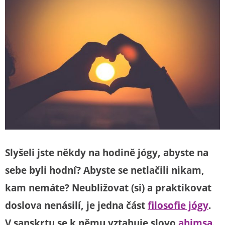
Slyšeli jste někdy na hodině jógy, abyste na
sebe byli hodní? Abyste se netlačili nikam,
kam nemáte? Neubližovat (si) a praktikovat
doslova nenásilí, je jedna část
filosofie jógy
.
V sanskrtu se k němu vztahuje slovo
ahimsa
.