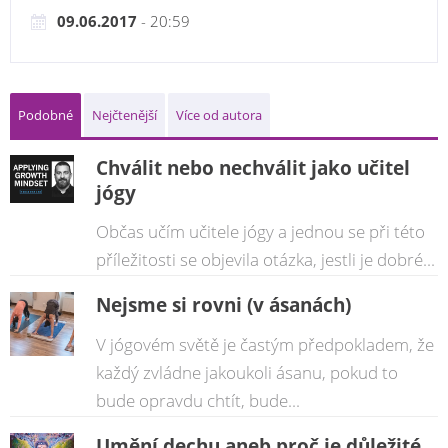
09.06.2017
- 20:59
Podobné
Nejčtenější
Více od autora
Chválit nebo nechválit jako učitel
jógy
Občas učím učitele jógy a jednou se při této
příležitosti se objevila otázka, jestli je dobré...
Nejsme si rovni (v ásanách)
V jógovém světě je častým předpokladem, že
každý zvládne jakoukoli ásanu, pokud to
bude opravdu chtít, bude...
Umění dechu aneb proč je důležité