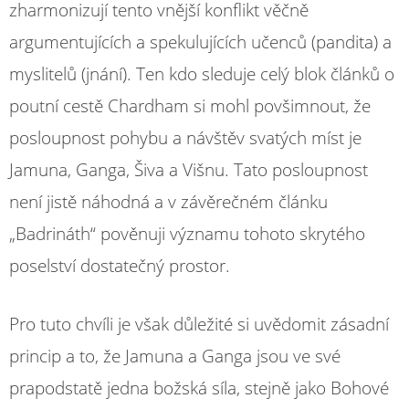
zharmonizují tento vnější konflikt věčně
argumentujících a spekulujících učenců (pandita) a
myslitelů (jnání). Ten kdo sleduje celý blok článků o
poutní cestě Chardham si mohl povšimnout, že
posloupnost pohybu a návštěv svatých míst je
Jamuna, Ganga, Šiva a Višnu. Tato posloupnost
není jistě náhodná a v závěrečném článku
„Badrináth“ pověnuji významu tohoto skrytého
poselství dostatečný prostor.
Pro tuto chvíli je však důležité si uvědomit zásadní
princip a to, že Jamuna a Ganga jsou ve své
prapodstatě jedna božská síla, stejně jako Bohové