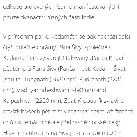
celkově projevených (samo manifestovaných)
pouze dvanáct v různých částí Indie.
V přírodním parku Kedarnáth se pak nachází další
čtyři důležité chrámy Pána Šivy, společně s
Kedarnáthem vytvářející takzvaný „Panca Kedar“ –
pět templů Pána Šivy (Panča – pět, Kedar – Šiva).
Jsou to Tungnath (3680 nm), Rudranath (2286
nm), Madhyamaheshwar (3490 nm) and
Kalpeshwar (2220 nm). Zdatný poutník zvládne
navštívit všech pět míst v rozmezí deseti až čtrnácti
dnů skrze náročné ale překrásné horské treky.
Hlavní mantrou Pána Šivy je šestislabičná „Om