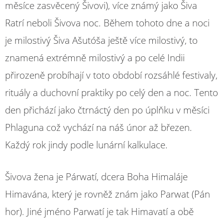
měsíce zasvěcený Šivovi), více známý jako Šiva
Ratrí neboli Šivova noc. Během tohoto dne a noci
je milostivý Šiva Ašutóša ještě více milostivý, to
znamená extrémně milostivý a po celé Indii
přirozeně probíhají v toto období rozsáhlé festivaly,
rituály a duchovní praktiky po celý den a noc. Tento
den přichází jako čtrnáctý den po úplňku v měsíci
Phlaguna což vychází na náš únor až březen.
Každý rok jindy podle lunární kalkulace.
Šivova žena je Párwatí, dcera Boha Himaláje
Himavána, který je rovněž znám jako Parwat (Pán
hor). Jiné jméno Parwatí je tak Himavatí a obě