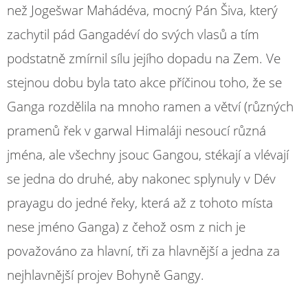
než Jogešwar Mahádéva, mocný Pán Šiva, který
zachytil pád Gangadéví do svých vlasů a tím
podstatně zmírnil sílu jejího dopadu na Zem. Ve
stejnou dobu byla tato akce příčinou toho, že se
Ganga rozdělila na mnoho ramen a větví (různých
pramenů řek v garwal Himaláji nesoucí různá
jména, ale všechny jsouc Gangou, stékají a vlévají
se jedna do druhé, aby nakonec splynuly v Dév
prayagu do jedné řeky, která až z tohoto místa
nese jméno Ganga) z čehož osm z nich je
považováno za hlavní, tři za hlavnější a jedna za
nejhlavnější projev Bohyně Gangy.