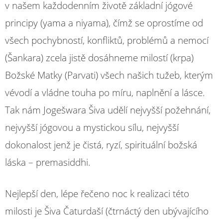
v našem každodenním životě základní jógové
principy (yama a niyama), čímž se oprostíme od
všech pochybností, konfliktů, problémů a nemocí
(Šankara) zcela jistě dosáhneme milostí (krpa)
Božské Matky (Parvati) všech našich tužeb, kterým
vévodí a vládne touha po míru, naplnění a lásce.
Tak nám Jogešwara Šiva udělí nejvyšší požehnání,
nejvyšší jógovou a mystickou sílu, nejvyšší
dokonalost jenž je čistá, ryzí, spirituální božská
láska – premasiddhi.
Nejlepší den, lépe řečeno noc k realizaci této
milosti je Šiva Čaturdaší (čtrnáctý den ubývajícího