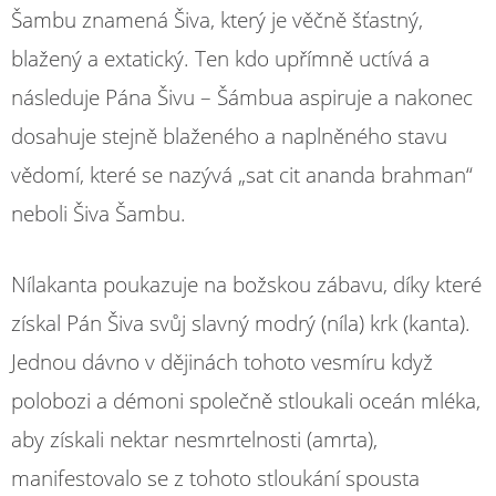
Šambu znamená Šiva, který je věčně šťastný,
blažený a extatický. Ten kdo upřímně uctívá a
následuje Pána Šivu – Šámbua aspiruje a nakonec
dosahuje stejně blaženého a naplněného stavu
vědomí, které se nazývá „sat cit ananda brahman“
neboli Šiva Šambu.
Nílakanta poukazuje na božskou zábavu, díky které
získal Pán Šiva svůj slavný modrý (níla) krk (kanta).
Jednou dávno v dějinách tohoto vesmíru když
polobozi a démoni společně stloukali oceán mléka,
aby získali nektar nesmrtelnosti (amrta),
manifestovalo se z tohoto stloukání spousta