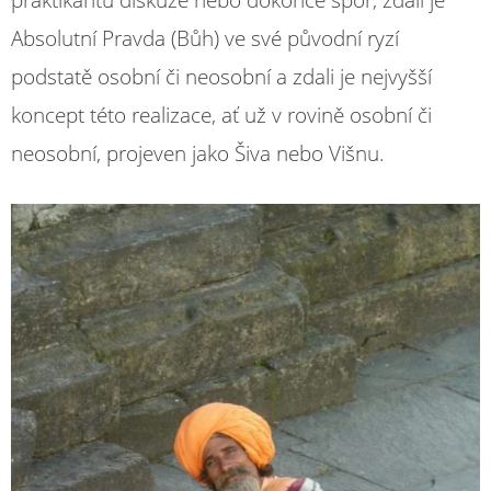
Absolutní Pravda (Bůh) ve své původní ryzí
podstatě osobní či neosobní a zdali je nejvyšší
koncept této realizace, ať už v rovině osobní či
neosobní, projeven jako Šiva nebo Višnu.