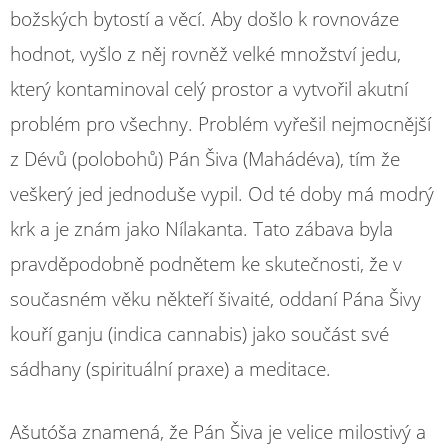
božských bytostí a věcí. Aby došlo k rovnováze
hodnot, vyšlo z něj rovněž velké množství jedu,
který kontaminoval celý prostor a vytvořil akutní
problém pro všechny. Problém vyřešil nejmocnější
z Dévů (polobohů) Pán Šiva (Mahádéva), tím že
veškerý jed jednoduše vypil. Od té doby má modrý
krk a je znám jako Nílakanta. Tato zábava byla
pravděpodobně podnětem ke skutečnosti, že v
současném věku někteří šivaité, oddaní Pána Šivy
kouří ganju (indica cannabis) jako součást své
sádhany (spirituální praxe) a meditace.
Ašutóša znamená, že Pán Šiva je velice milostivý a