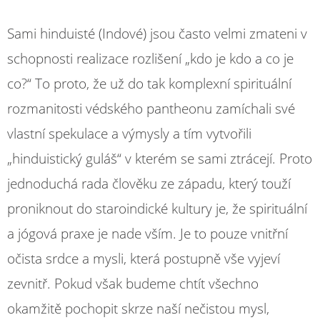
Sami hinduisté (Indové) jsou často velmi zmateni v
schopnosti realizace rozlišení „kdo je kdo a co je
co?“ To proto, že už do tak komplexní spirituální
rozmanitosti védského pantheonu zamíchali své
vlastní spekulace a výmysly a tím vytvořili
„hinduistický guláš“ v kterém se sami ztrácejí. Proto
jednoduchá rada člověku ze západu, který touží
proniknout do staroindické kultury je, že spirituální
a jógová praxe je nade vším. Je to pouze vnitřní
očista srdce a mysli, která postupně vše vyjeví
zevnitř. Pokud však budeme chtít všechno
okamžitě pochopit skrze naší nečistou mysl,