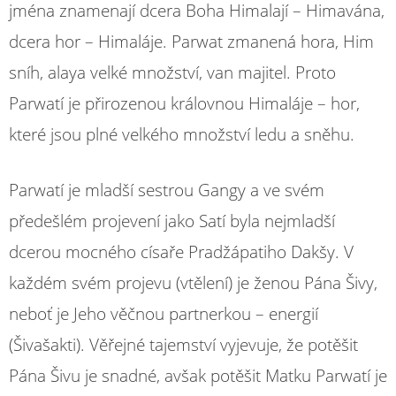
jména znamenají dcera Boha Himalají – Himavána,
dcera hor – Himaláje. Parwat zmanená hora, Him
sníh, alaya velké množství, van majitel. Proto
Parwatí je přirozenou královnou Himaláje – hor,
které jsou plné velkého množství ledu a sněhu.
Parwatí je mladší sestrou Gangy a ve svém
předešlém projevení jako Satí byla nejmladší
dcerou mocného císaře Pradžápatiho Dakšy. V
každém svém projevu (vtělení) je ženou Pána Šivy,
neboť je Jeho věčnou partnerkou – energií
(Šivašakti). Věřejné tajemství vyjevuje, že potěšit
Pána Šivu je snadné, avšak potěšit Matku Parwatí je