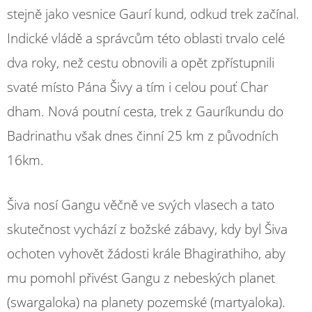
stejně jako vesnice Gaurí kund, odkud trek začínal.
Indické vládě a správcům této oblasti trvalo celé
dva roky, než cestu obnovili a opět zpřístupnili
svaté místo Pána Šivy a tím i celou pouť Char
dham. Nová poutní cesta, trek z Gauríkundu do
Badrinathu však dnes činní 25 km z původních
16km.
Šiva nosí Gangu věčně ve svých vlasech a tato
skutečnost vychází z božské zábavy, kdy byl Šiva
ochoten vyhovět žádosti krále Bhagirathiho, aby
mu pomohl přivést Gangu z nebeských planet
(swargaloka) na planety pozemské (martyaloka).