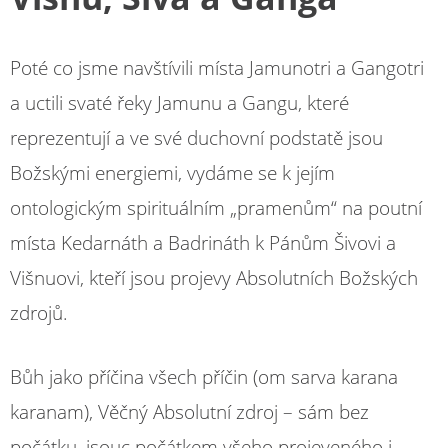
Poté co jsme navštívili místa Jamunotri a Gangotri
a uctili svaté řeky Jamunu a Gangu, které
reprezentují a ve své duchovní podstatě jsou
Božskými energiemi, vydáme se k jejím
ontologickým spirituálním „pramenům“ na poutní
místa Kedarnáth a Badrináth k Pánům Šivovi a
Višnuovi, kteří jsou projevy Absolutních Božských
zdrojů.
Bůh jako příčina všech příčin (om sarva karana
karanam), Věčný Absolutní zdroj – sám bez
počátku, jsouc počátkem všeho projeveného i