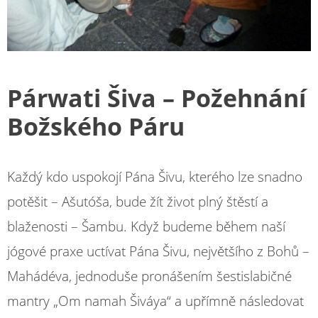
Párwati Šiva – Požehnání
Božského Páru
Každý kdo uspokojí Pána Šivu, kterého lze snadno
potěšit – Ašutóša, bude žít život plný štěstí a
blaženosti – Šambu. Když budeme během naší
jógové praxe uctívat Pána Šivu, největšího z Bohů –
Mahádéva, jednoduše pronášením šestislabičné
mantry „Om namah Šiváya“ a upřímně následovat