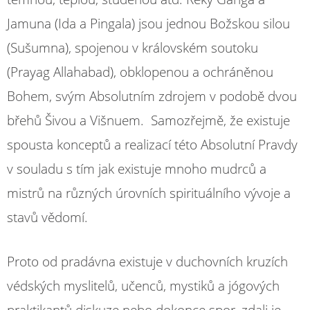
Jamuna (Ida a Pingala) jsou jednou Božskou silou
(Sušumna), spojenou v královském soutoku
(Prayag Allahabad), obklopenou a ochráněnou
Bohem, svým Absolutním zdrojem v podobě dvou
břehů Šivou a Višnuem. Samozřejmě, že existuje
spousta konceptů a realizací této Absolutní Pravdy
v souladu s tím jak existuje mnoho mudrců a
mistrů na různých úrovních spirituálního vývoje a
stavů vědomí.
Proto od pradávna existuje v duchovních kruzích
védských myslitelů, učenců, mystiků a jógových
praktikantů diskuze nebo dokonce spor, zdali je