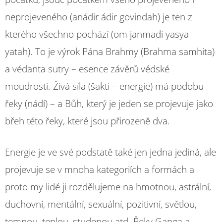
neprojeveného (anádir ádir govindah) je ten z
kterého všechno pochází (om janmadi yasya
yatah). To je výrok Pána Brahmy (Brahma samhita)
a védanta sutry – esence závěrů védské
moudrosti. Živá síla (šakti – energie) má podobu
řeky (nádí) – a Bůh, který je jeden se projevuje jako
břeh této řeky, které jsou přirozeně dva.
Energie je ve své podstatě také jen jedna jediná, ale
projevuje se v mnoha kategoriích a formách a
proto my lidé ji rozdělujeme na hmotnou, astrální,
duchovní, mentální, sexuální, pozitivní, světlou,
temnou, teplou, studenou atd. Řeky Ganga a