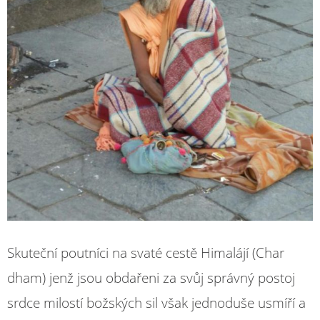
Skuteční poutníci na svaté cestě Himalájí (Char
dham) jenž jsou obdařeni za svůj správný postoj
srdce milostí božských sil však jednoduše usmíří a