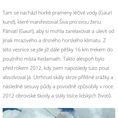
Tam se nachází horké prameny léčivé vody (Gaurí
kund), které manifestoval Šiva pro svou ženu
Párvatí (Gaurí), aby si mohla zarelaxovat a ulevit od
jinak mrazivého a drsného horského klimatu. Z
této vesnice se jde již dále pěšky 16 km trekem do
poutního místa Kedarnath. Takto alespoň bylo
před rokem 2012, kdy jsem naposledy tuto pouť
absolvoval já. Utrhnutí skály skrze přílišné srážky a
následné sesuvy půdy a povodně způsobily v roce
2012 obrovské škody a stály tisíce lidských životů.