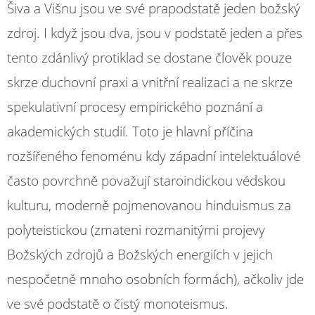
Šiva a Višnu jsou ve své prapodstatě jeden božský
zdroj. I když jsou dva, jsou v podstatě jeden a přes
tento zdánlivý protiklad se dostane člověk pouze
skrze duchovní praxi a vnitřní realizaci a ne skrze
spekulativní procesy empirického poznání a
akademických studií. Toto je hlavní příčina
rozšířeného fenoménu kdy západní intelektuálové
často povrchně považují staroindickou védskou
kulturu, moderně pojmenovanou hinduismus za
polyteistickou (zmateni rozmanitými projevy
Božských zdrojů a Božských energiích v jejich
nespočetně mnoho osobních formách), ačkoliv jde
ve své podstatě o čistý monoteismus.