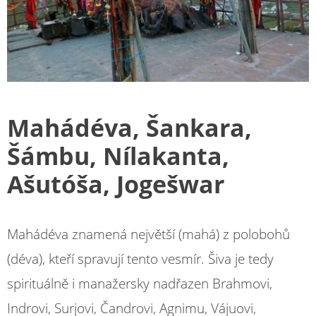
Mahádéva, Šankara,
Šámbu, Nílakanta,
Ašutóša, Jogešwar
Mahádéva znamená největší (mahá) z polobohů
(déva), kteří spravují tento vesmír. Šiva je tedy
spirituálně i manažersky nadřazen Brahmovi,
Indrovi, Surjovi, Čandrovi, Agnimu, Vájuovi,