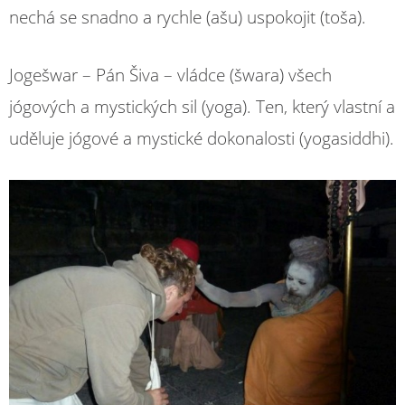
nechá se snadno a rychle (ašu) uspokojit (toša).
Jogešwar – Pán Šiva – vládce (šwara) všech
jógových a mystických sil (yoga). Ten, který vlastní a
uděluje jógové a mystické dokonalosti (yogasiddhi).