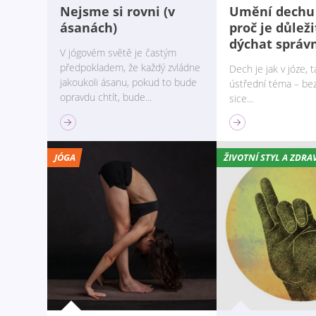
Nejsme si rovni (v
Umění dechu
ásanách)
proč je důlež
dýchat správ
V jógovém světě je častým
předpokladem, že každý zvládne
Dech je jak v józe, t
jakoukoli ásanu, pokud to bude
ústřední téma – bez 
opravdu chtít, bude...
sice...
JÓGA
ŽIVOTNÍ STYL A ZDRA