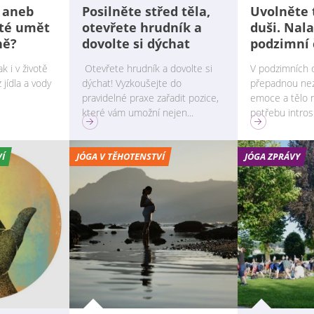
 aneb
Posilněte střed těla,
Uvolněte t
ité umět
otevřete hrudník a
duši. Nal
ně?
dovolte si dýchat
podzimní 
ak i v životě
Otevřete hrudník a dovolte si
V podzimních 
jídla a vody
dýchat! Vyzkoušejte do
přepadnou ne
pravidelné praxe zařadit pozice,
emoce a tělo 
které vám umožní nejen...
potřebu intros
VÍ
JÓGA V TĚHOTENSTVÍ
JÓGA ZPRÁVY