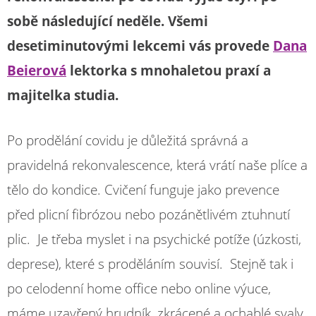
sobě následující neděle. Všemi
desetiminutovými lekcemi vás provede
Dana
Beierová
lektorka s mnohaletou praxí a
majitelka studia.
Po prodělání covidu je důležitá správná a
pravidelná rekonvalescence, která vrátí naše plíce a
tělo do kondice. Cvičení funguje jako prevence
před plicní fibrózou nebo pozánětlivém ztuhnutí
plic. Je třeba myslet i na psychické potíže (úzkosti,
deprese), které s proděláním souvisí. Stejně tak i
po celodenní home office nebo online výuce,
máme uzavřený hrudník, zkrácené a ochablé svaly,