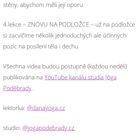
stěny, abychom měli její oporu
4.lekce – ZNOVU NA PODLOŽCE – už na podložce
si zacvičíme několik jednoduchých ale účinných
pozic na posílení těla i dechu
Všechna videa budou postupně (každou neděli)
publikována na
YouTube kanálu studia Jóga
Poděbrady
.
lektorka:
@danayoga.cz
studio:
@jogapodebrady.cz