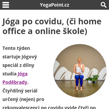
YogaPoint.cz
Jóga po covidu, (či home
office a online škole)
Tento týden
startuje Jógový
speciál z dílny
studia
Jóga
Poděbrady
.
Čtyřdílný seriál
určený (nejen) pro
rekonvalescenci po covidu vyjde čtyři po