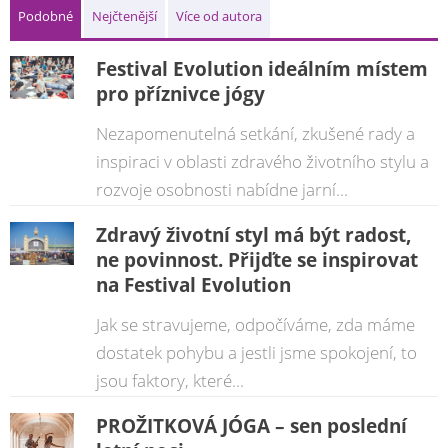
Podobné
Nejčtenější
Více od autora
Festival Evolution ideálním místem
pro příznivce jógy
Nezapomenutelná setkání, zkušené rady a
inspiraci v oblasti zdravého životního stylu a
rozvoje osobnosti nabídne jarní...
Zdravý životní styl má být radost,
ne povinnost. Přijďte se inspirovat
na Festival Evolution
Jak se stravujeme, odpočíváme, zda máme
dostatek pohybu a jestli jsme spokojení, to
jsou faktory, které...
PROŽITKOVÁ JÓGA – sen poslední