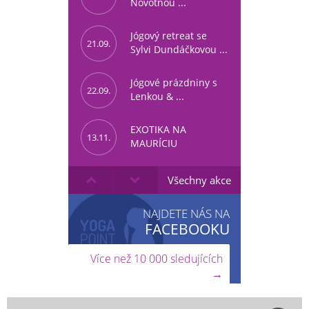
Novotnou ...
Jógový retreat se
21.09.
Sylvi Dundáčkovou ...
Jógové prázdniny s
22.09.
Lenkou & ...
EXOTIKA NA
13.11.
MAURÍCIU
Všechny akce
NAJDETE NÁS NA
FACEBOOKU
Více než 10 000 sledujících
→