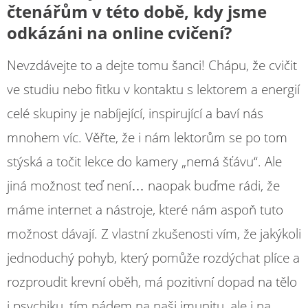
čtenářům v této době, kdy jsme
odkázáni na online cvičení?
Nevzdávejte to a dejte tomu šanci! Chápu, že cvičit
ve studiu nebo fitku v kontaktu s lektorem a energií
celé skupiny je nabíjející, inspirující a baví nás
mnohem víc. Věřte, že i nám lektorům se po tom
stýská a točit lekce do kamery „nemá šťávu“. Ale
jiná možnost teď není… naopak buďme rádi, že
máme internet a nástroje, které nám aspoň tuto
možnost dávají. Z vlastní zkušenosti vím, že jakýkoli
jednoduchý pohyb, který pomůže rozdýchat plíce a
rozproudit krevní oběh, má pozitivní dopad na tělo
i psychiku, tím pádem na naši imunitu, ale i na