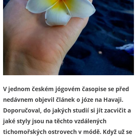
V jednom českém jógovém časopise se před
nedávnem objevil článek o józe na Havaji.
Doporučoval, do jakých studií si jít zacvičit a
jaké styly jsou na těchto vzdálených
tichomořských ostrovech v módě. Když už se