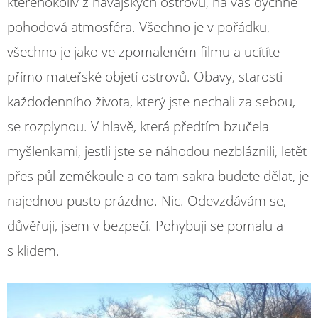
kteréhokoliv z havajských ostrovů, na vás dýchne
pohodová atmosféra. Všechno je v pořádku,
všechno je jako ve zpomaleném filmu a ucítíte
přímo mateřské objetí ostrovů. Obavy, starosti
každodenního života, který jste nechali za sebou,
se rozplynou. V hlavě, která předtím bzučela
myšlenkami, jestli jste se náhodou nezbláznili, letět
přes půl zeměkoule a co tam sakra budete dělat, je
najednou pusto prázdno. Nic. Odevzdávám se,
důvěřuji, jsem v bezpečí. Pohybuji se pomalu a
s klidem.