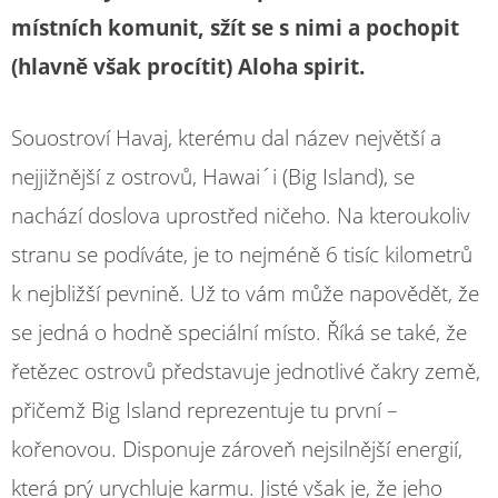
místních komunit, sžít se s nimi a pochopit
(hlavně však procítit) Aloha spirit.
Souostroví Havaj, kterému dal název největší a
nejjižnější z ostrovů, Hawai´i (Big Island), se
nachází doslova uprostřed ničeho. Na kteroukoliv
stranu se podíváte, je to nejméně 6 tisíc kilometrů
k nejbližší pevnině. Už to vám může napovědět, že
se jedná o hodně speciální místo. Říká se také, že
řetězec ostrovů představuje jednotlivé čakry země,
přičemž Big Island reprezentuje tu první –
kořenovou. Disponuje zároveň nejsilnější energií,
která prý urychluje karmu. Jisté však je, že jeho