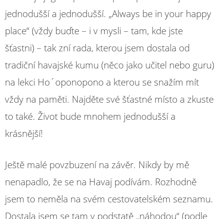
jednodušší a jednodušší. „Always be in your happy
place“ (vždy buďte – i v mysli – tam, kde jste
šťastni) – tak zní rada, kterou jsem dostala od
tradiční havajské kumu (něco jako učitel nebo guru)
na lekci Ho´oponopono a kterou se snažím mít
vždy na paměti. Najděte své šťastné místo a zkuste
to také. Život bude mnohem jednodušší a
krásnější!
Ještě malé povzbuzení na závěr. Nikdy by mě
nenapadlo, že se na Havaj podívám. Rozhodně
jsem to neměla na svém cestovatelském seznamu.
Dostala jsem se tam v podstatě „náhodou“ (podle