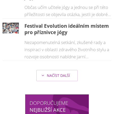
Občas učím učitele jógy a jednou se při této
příležitosti se objevila otázka, jestli je dobré...
Festival Evolution ideálním místem
pro příznivce jógy
Nezapomenutelná setkání, zkušené rady a
inspiraci v oblasti zdravého životního stylu a
rozvoje osobnosti nabídne jarní...
NAČÍST DALŠÍ
DOPORUČUJEME
NEJBLIŽŠÍ AKCE