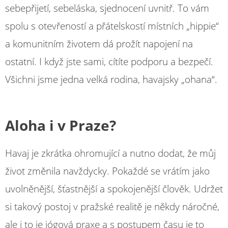
sebepřijetí, sebeláska, sjednocení uvnitř. To vám
spolu s otevřeností a přátelskostí místních „hippie“
a komunitním životem dá prožít napojení na
ostatní. I když jste sami, cítíte podporu a bezpečí.
Všichni jsme jedna velká rodina, havajsky „ohana“.
Aloha i v Praze?
Havaj je zkrátka ohromující a nutno dodat, že můj
život změnila navždycky. Pokaždé se vrátím jako
uvolněnější, šťastnější a spokojenější člověk. Udržet
si takový postoj v pražské realitě je někdy náročné,
ale i to je jógová praxe a s postupem času je to