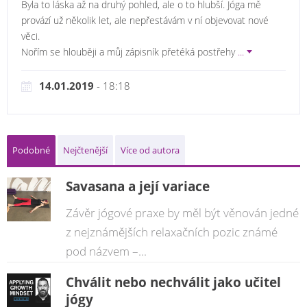
Byla to láska až na druhý pohled, ale o to hlubší. Jóga mě
provází už několik let, ale nepřestávám v ní objevovat nové
věci.
Nořím se hlouběji a můj zápisník přetéká postřehy
...
14.01.2019
- 18:18
Podobné
Nejčtenější
Více od autora
Savasana a její variace
Závěr jógové praxe by měl být věnován jedné
z nejznámějších relaxačních pozic známé
pod názvem –...
Chválit nebo nechválit jako učitel
jógy