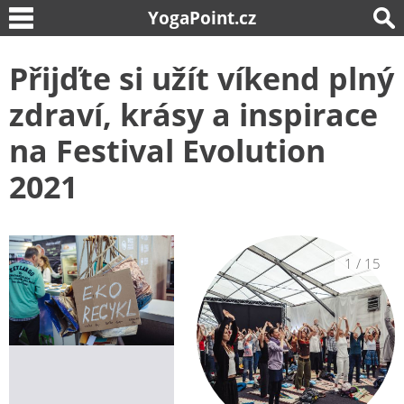
YogaPoint.cz
Přijďte si užít víkend plný
zdraví, krásy a inspirace
na Festival Evolution
2021
1
/
15