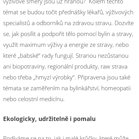
výživové směry jsou už hranou? Kolem těchto
témat se budou točit přednášky lékařů, výživových
specialistů a odborníků na zdravou stravu. Dozvíte
se, jak posílit a podpořit tělo pomocí bylin a stravy,
využít maximum výživy a energie ze stravy, nebo
které „babské“ rady fungují. Stranou nezůstanou
ani biopotraviny, regionální produkty, raw strava
nebo třeba „hmyzí výrobky“. Připravena jsou také
témata se zaměřením na bylinkářství, homeopatii
nebo celostní medicínu.
Ekologicky, udržitelně i pomalu
Podíváme se na to, jak i malé krůčky, které může