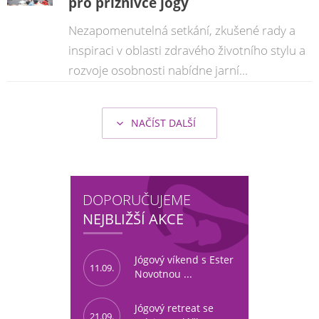
pro příznivce jógy
Nezapomenutelná setkání, zkušené rady a
inspiraci v oblasti zdravého životního stylu a
rozvoje osobnosti nabídne jarní...
NAČÍST DALŠÍ
DOPORUČUJEME
NEJBLIŽŠÍ AKCE
Jógový víkend s Ester
11.09.
Novotnou ...
Jógový retreat se
21.09.