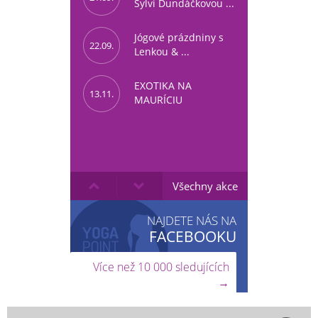
Sylvi Dundáčkovou ...
Jógové prázdniny s
22.09.
Lenkou & ...
EXOTIKA NA
13.11.
MAURÍCIU
Všechny akce
NAJDETE NÁS NA
FACEBOOKU
Více než 10 000 sledujících
→