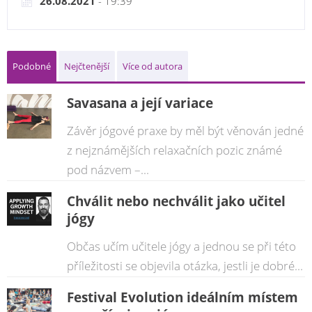
26.08.2021
- 19:39
Podobné
Nejčtenější
Více od autora
Savasana a její variace
Závěr jógové praxe by měl být věnován jedné
z nejznámějších relaxačních pozic známé
pod názvem –...
Chválit nebo nechválit jako učitel
jógy
Občas učím učitele jógy a jednou se při této
příležitosti se objevila otázka, jestli je dobré...
Festival Evolution ideálním místem