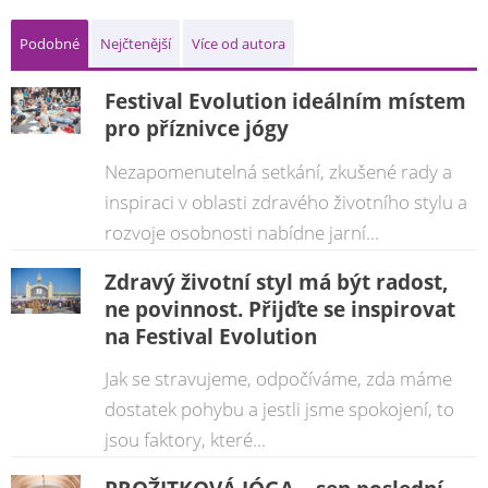
Podobné
Nejčtenější
Více od autora
Festival Evolution ideálním místem
pro příznivce jógy
Nezapomenutelná setkání, zkušené rady a
inspiraci v oblasti zdravého životního stylu a
rozvoje osobnosti nabídne jarní...
Zdravý životní styl má být radost,
ne povinnost. Přijďte se inspirovat
na Festival Evolution
Jak se stravujeme, odpočíváme, zda máme
dostatek pohybu a jestli jsme spokojení, to
jsou faktory, které...