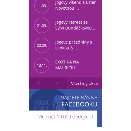
Jógový víkend s Ester
11.09.
Novotnou ...
Jógový retreat se
21.09.
Sylvi Dundáčkovou ...
Jógové prázdniny s
22.09.
Lenkou & ...
EXOTIKA NA
13.11.
MAURÍCIU
Všechny akce
NAJDETE NÁS NA
FACEBOOKU
Více než 10 000 sledujících
→