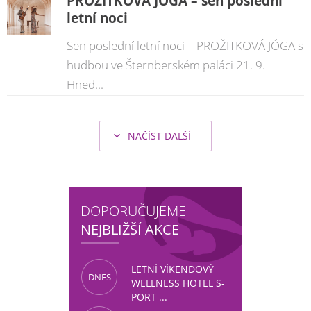
PROŽITKOVÁ JÓGA – sen poslední
letní noci
Sen poslední letní noci – PROŽITKOVÁ JÓGA s
hudbou ve Šternberském paláci 21. 9.
Hned...
NAČÍST DALŠÍ
şans
vidobet
vidobet
vidobet
vidobet
casinolevant
casinolevant
casinolevant
vidobet
şans
casinolevant
casino
şans
casino
casino
casino
boostaro
casinolevant
şans
casinolevant
şanscasino
vidobet
vidobet
levant
gorabet
galyabet
gorabet
gorabet
gorabet
vidobet
galyabet
gorabet
gorabet
casino
|
|
güncel
giriş
|
|
|
giriş
casino
giriş
şans
casino
levant
şans
şans
|
giriş
casino
giriş
|
|
giriş
casino
|
|
|
|
|
giriş
|
|
|
giriş
|
|
|
|
|
giriş
|
|
|
|
giriş
|
|
|
|
|
|
|
DOPORUČUJEME
NEJBLIŽŠÍ AKCE
LETNÍ VÍKENDOVÝ
DNES
WELLNESS HOTEL S-
PORT ...