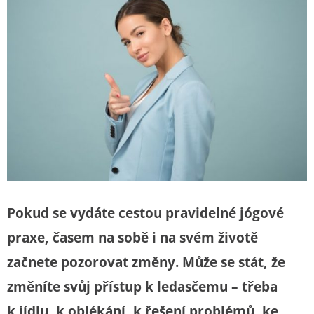
Pokud se vydáte cestou pravidelné jógové
praxe, časem na sobě i na svém životě
začnete pozorovat změny. Může se stát, že
změníte svůj přístup k ledasčemu – třeba
k jídlu, k oblékání, k řešení problémů, ke