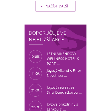
NAČÍST DALŠÍ
DOPORUČUJEME
NEJBLIŽŠÍ AKCE
LETNÍ VÍKENDOVÝ
DNES
WELLNESS HOTEL S-
PORT ...
Jógový víkend s Ester
11.09.
Novotnou ...
Jógový retreat se
21.09.
Sylvi Dundáčkovou ...
Jógové prázdniny s
22.09.
Lenkou & ...