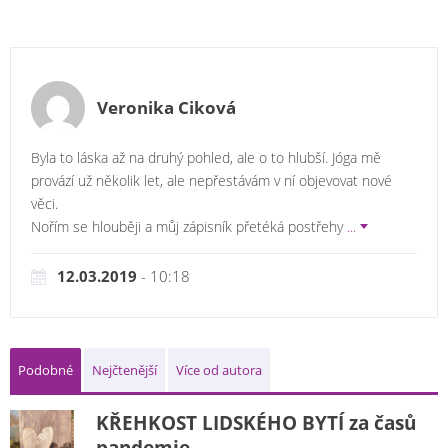
Veronika Ciková
Byla to láska až na druhý pohled, ale o to hlubší. Jóga mě
provází už několik let, ale nepřestávám v ní objevovat nové
věci.
Nořím se hlouběji a můj zápisník přetéká postřehy
...
12.03.2019
- 10:18
Podobné
Nejčtenější
Více od autora
KŘEHKOST LIDSKÉHO BYTÍ za časů
pandemie