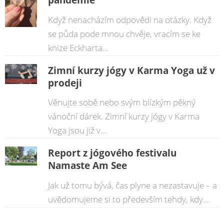
Když nenacházím odpovědi na otázky. Když
se půda pode mnou chvěje, vracím se ke
knize Eckharta...
Zimní kurzy jógy v Karma Yoga už v
prodeji
Věnujte sobě nebo svým blízkým pěkný
vánoční dárek. Zimní kurzy jógy v Karma
Yoga jsou již v...
Report z jógového festivalu
Namaste Am See
Jak už tomu bývá, čas plyne a nezastavuje – a
uvědomujeme si to především tehdy, kdy...