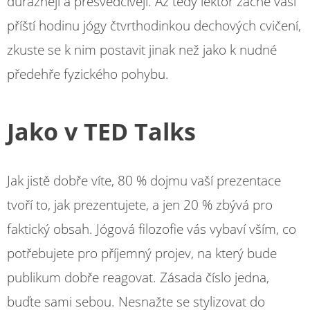
důrazněji a přesvědčivěji. Až tedy lektor začne vaši
příští hodinu jógy čtvrthodinkou dechových cvičení,
zkuste se k nim postavit jinak než jako k nudné
předehře fyzického pohybu.
Jako v TED Talks
Jak jistě dobře víte, 80 % dojmu vaší prezentace
tvoří to, jak prezentujete, a jen 20 % zbývá pro
faktický obsah. Jógová filozofie vás vybaví vším, co
potřebujete pro příjemný projev, na který bude
publikum dobře reagovat. Zásada číslo jedna,
buďte sami sebou. Nesnažte se stylizovat do