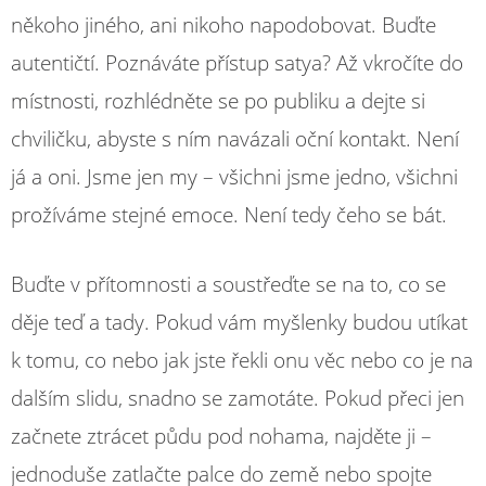
někoho jiného, ani nikoho napodobovat. Buďte
autentičtí. Poznáváte přístup satya? Až vkročíte do
místnosti, rozhlédněte se po publiku a dejte si
chviličku, abyste s ním navázali oční kontakt. Není
já a oni. Jsme jen my – všichni jsme jedno, všichni
prožíváme stejné emoce. Není tedy čeho se bát.
Buďte v přítomnosti a soustřeďte se na to, co se
děje teď a tady. Pokud vám myšlenky budou utíkat
k tomu, co nebo jak jste řekli onu věc nebo co je na
dalším slidu, snadno se zamotáte. Pokud přeci jen
začnete ztrácet půdu pod nohama, najděte ji –
jednoduše zatlačte palce do země nebo spojte