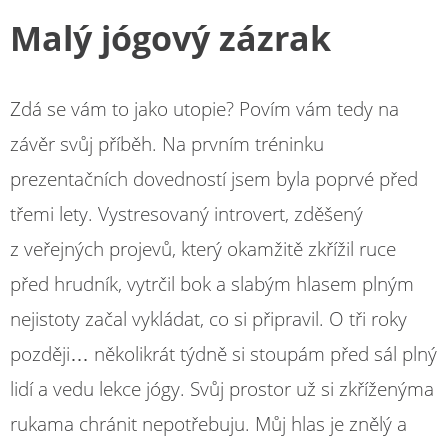
Malý jógový zázrak
Zdá se vám to jako utopie? Povím vám tedy na
závěr svůj příběh. Na prvním tréninku
prezentačních dovedností jsem byla poprvé před
třemi lety. Vystresovaný introvert, zděšený
z veřejných projevů, který okamžitě zkřížil ruce
před hrudník, vytrčil bok a slabým hlasem plným
nejistoty začal vykládat, co si připravil. O tři roky
později… několikrát týdně si stoupám před sál plný
lidí a vedu lekce jógy. Svůj prostor už si zkříženýma
rukama chránit nepotřebuju. Můj hlas je znělý a