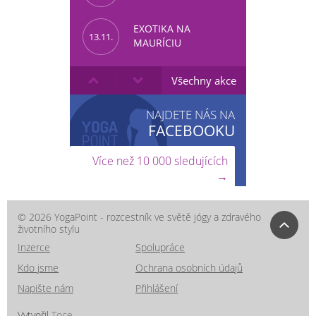
EXOTIKA NA
13.11.
MAURÍCIU
Všechny akce
NAJDETE NÁS NA
FACEBOOKU
Více než 10 000 sledujících
→
© 2026 YogaPoint - rozcestník ve světě jógy a zdravého
životního stylu
Inzerce
Spolupráce
Kdo jsme
Ochrana osobních údajů
Napište nám
Přihlášení
Vytvořil
Toce