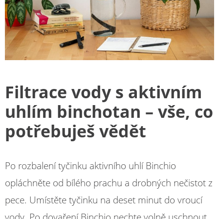
Filtrace vody s aktivním
uhlím binchotan – vše, co
potřebuješ vědět
Po rozbalení tyčinku aktivního uhlí Binchio
opláchněte od bílého prachu a drobných nečistot z
pece. Umístěte tyčinku na deset minut do vroucí
vody. Po dovaření Binchio nechte volně uschnout.