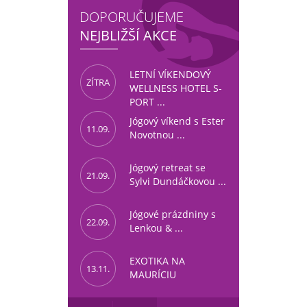
|
|
|
DOPORUČUJEME
NEJBLIŽŠÍ AKCE
LETNÍ VÍKENDOVÝ
ZÍTRA
WELLNESS HOTEL S-
PORT ...
Jógový víkend s Ester
11.09.
Novotnou ...
Jógový retreat se
21.09.
Sylvi Dundáčkovou ...
Jógové prázdniny s
22.09.
Lenkou & ...
EXOTIKA NA
13.11.
MAURÍCIU