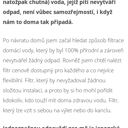
natožpak chutná) voda, jejíž pití nevytváří
odpad, není vůbec samozřejmostí, i když
nám to doma tak připadá.
Po návratu domů jsem začal hledat způsob filtrace
domácí vody, který by byl 100% přírodní a zároveň
nevytvářel žádný odpad. Rovněž jsem chtěl nalézt
filtr cenově dostupný pro každého a co nejvíce
flexibilní. Filtr, který by nevyžadoval žádnou
složitou instalaci, a proto by si ho mohl pořídit
kdokoliv, kdo touží mít doma zdravou vodu. Filtr,
který lze vzít s sebou na výlet nebo do kanclu.