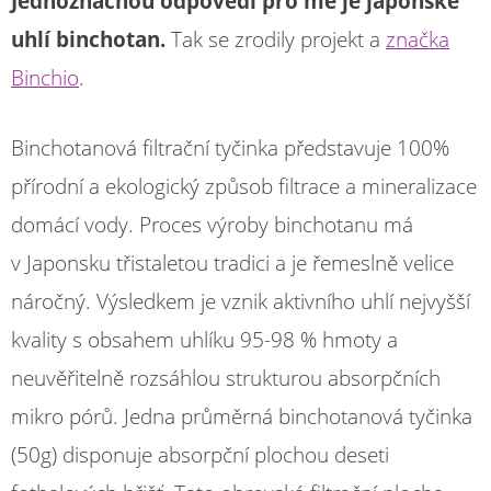
Jednoznačnou odpovědí pro mě je japonské
uhlí binchotan.
Tak se zrodily projekt a
značka
Binchio
.
Binchotanová filtrační tyčinka představuje 100%
přírodní a ekologický způsob filtrace a mineralizace
domácí vody. Proces výroby binchotanu má
v Japonsku třistaletou tradici a je řemeslně velice
náročný. Výsledkem je vznik aktivního uhlí nejvyšší
kvality s obsahem uhlíku 95-98 % hmoty a
neuvěřitelně rozsáhlou strukturou absorpčních
mikro pórů. Jedna průměrná binchotanová tyčinka
(50g) disponuje absorpční plochou deseti