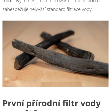
fotbalových hřišť. Tato obrovská filtrační plocha
zabezpečuje nejvyšší standard filtrace vody.
První přírodní filtr vody