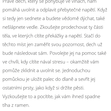
Právě dech, který se pohybuje ve vlnách, nám
pomáhá uvolnit a odplavit přebytečné napětí. Když
si tedy jen sednete a budete vědomě dýchat, také
nešlápnete vedle. Zkoušejte prodechovat ty části
těla, ve kterých cítíte překážky a napětí. Stačí do
těchto míst jen zaměřit svou pozornost, dech už
bude následovat sám. Povolejte jej na pomoc také
ve chvíli, kdy cítíte nával stresu – okamžitě vám
pomůže zklidnit a uvolnit se. Jednoduchou
pomůckou je uložit palec do dlaně a sevřít jej
ostatními prsty, jako když si držíte pěsti.
Vyzkoušejte to a pocítíte, jak vám ihned spadne
tíha z ramen.