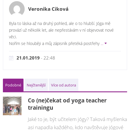
Veronika Ciková
Byla to láska až na druhý pohled, ale o to hlubší. Jóga mě
provází už několik let, ale nepřestávám v ní objevovat nové
věci.
Nořím se hlouběji a můj zápisník přetéká postřehy
...
21.01.2019
- 22:48
Podobné
Nejčtenější
Více od autora
Co (ne)čekat od yoga teacher
trainingu
Jaké to je, být učitelem jógy? Taková myšlenka
asi napadla každého, kdo navštěvuje jógové