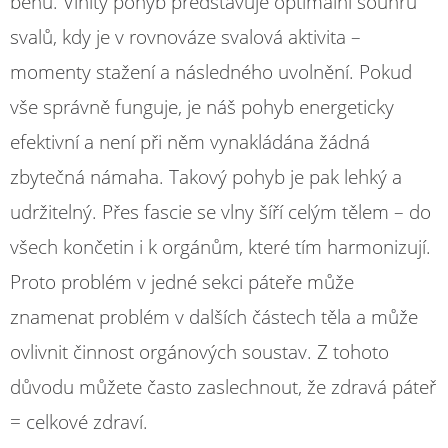
běhu. Vlnitý pohyb představuje optimální souhru
svalů, kdy je v rovnováze svalová aktivita –
momenty stažení a následného uvolnění. Pokud
vše správně funguje, je náš pohyb energeticky
efektivní a není při něm vynakládána žádná
zbytečná námaha. Takový pohyb je pak lehký a
udržitelný. Přes fascie se vlny šíří celým tělem – do
všech končetin i k orgánům, které tím harmonizují.
Proto problém v jedné sekci páteře může
znamenat problém v dalších částech těla a může
ovlivnit činnost orgánových soustav. Z tohoto
důvodu můžete často zaslechnout, že zdravá páteř
= celkové zdraví.