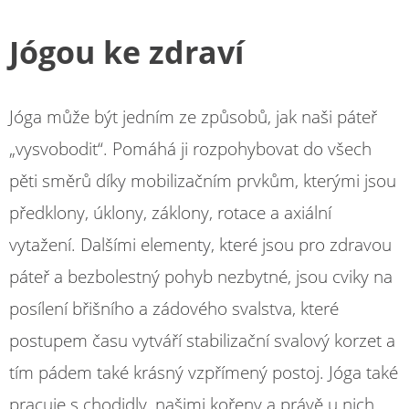
Jógou ke zdraví
Jóga může být jedním ze způsobů, jak naši páteř
„vysvobodit“. Pomáhá ji rozpohybovat do všech
pěti směrů díky mobilizačním prvkům, kterými jsou
předklony, úklony, záklony, rotace a axiální
vytažení. Dalšími elementy, které jsou pro zdravou
páteř a bezbolestný pohyb nezbytné, jsou cviky na
posílení břišního a zádového svalstva, které
postupem času vytváří stabilizační svalový korzet a
tím pádem také krásný vzpřímený postoj. Jóga také
pracuje s chodidly, našimi kořeny a právě u nich