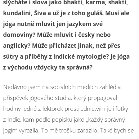
slýcháte i slova jako bhakti, karma, shakti,
kundalini, Šiva a už je z toho guláš. Musí ale
jóga nutně mluvit jen jazykem své
domoviny? Může mluvit i česky nebo
anglicky? Může přicházet jinak, než přes
sútry a příběhy z indické mytologie? Je jóga
z východu vždycky ta správná?
Nedávno jsem na sociálních médiích zahlédla
příspěvek jógového studia, který propagoval
hodiny jedné z lektorek prostřednictvím její fotky
z Indie, kam podle popisku jako „každý správný
jogín“ vyrazila. To mě trošku zarazilo. Také bych se