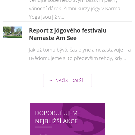
vánoční dárek. Zimní kurzy jógy v Karma
Yoga jsou již v...
Report z jógového festivalu
Namaste Am See
Jak už tomu bývá, čas plyne a nezastavuje – a
uvědomujeme si to především tehdy, kdy...
NAČÍST DALŠÍ
DOPORUČUJEME
NEJBLIŽŠÍ AKCE