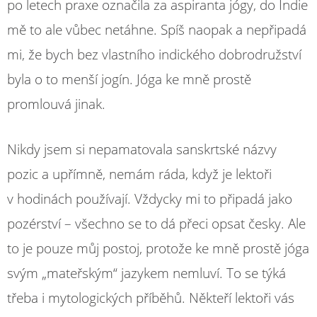
po letech praxe označila za aspiranta jógy, do Indie
mě to ale vůbec netáhne. Spíš naopak a nepřipadá
mi, že bych bez vlastního indického dobrodružství
byla o to menší jogín. Jóga ke mně prostě
promlouvá jinak.
Nikdy jsem si nepamatovala sanskrtské názvy
pozic a upřímně, nemám ráda, když je lektoři
v hodinách používají. Vždycky mi to připadá jako
pozérství – všechno se to dá přeci opsat česky. Ale
to je pouze můj postoj, protože ke mně prostě jóga
svým „mateřským“ jazykem nemluví. To se týká
třeba i mytologických příběhů. Někteří lektoři vás