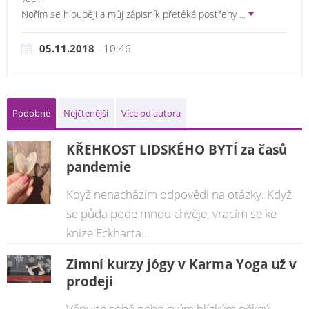
Nořím se hlouběji a můj zápisník přetéká postřehy
...
05.11.2018
- 10:46
Podobné
Nejčtenější
Více od autora
KŘEHKOST LIDSKÉHO BYTÍ za časů
pandemie
Když nenacházím odpovědi na otázky. Když
se půda pode mnou chvěje, vracím se ke
knize Eckharta...
Zimní kurzy jógy v Karma Yoga už v
prodeji
Věnujte sobě nebo svým blízkým pěkný