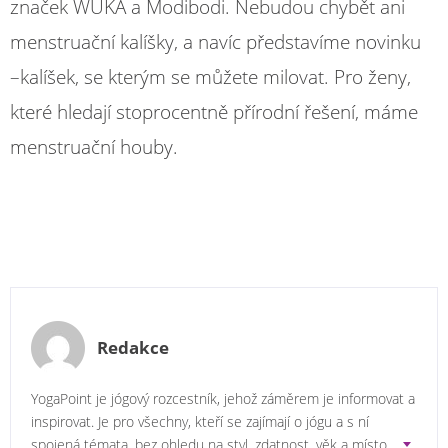
značek WUKA a Modibodi. Nebudou chybět ani
menstruační kalíšky, a navíc představíme novinku
–⁠kalíšek, se kterým se můžete milovat. Pro ženy,
které hledají stoprocentně přírodní řešení, máme
menstruační houby.
Redakce
YogaPoint je jógový rozcestník, jehož záměrem je informovat a
inspirovat. Je pro všechny, kteří se zajímají o jógu a s ní
spojená témata, bez ohledu na styl, zdatnost, věk a místo.
...