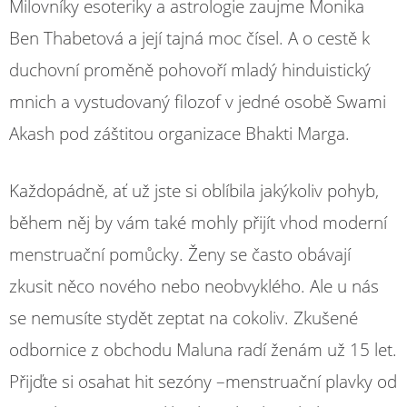
Milovníky esoteriky a astrologie zaujme Monika
Ben Thabetová a její tajná moc čísel. A o cestě k
duchovní proměně pohovoří mladý hinduistický
mnich a vystudovaný filozof v jedné osobě Swami
Akash pod záštitou organizace Bhakti Marga.
Každopádně, ať už jste si oblíbila jakýkoliv pohyb,
během něj by vám také mohly přijít vhod moderní
menstruační pomůcky. Ženy se často obávají
zkusit něco nového nebo neobvyklého. Ale u nás
se nemusíte stydět zeptat na cokoliv. Zkušené
odbornice z obchodu Maluna radí ženám už 15 let.
Přijďte si osahat hit sezóny –⁠menstruační plavky od