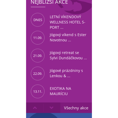
NEJBLIŽŠÍ AKCE
LETNÍ VÍKENDOVÝ
DNES
WELLNESS HOTEL S-
PORT ...
Jógový víkend s Ester
11.09.
Novotnou ...
Jógový retreat se
21.09.
Sylvi Dundáčkovou ...
Jógové prázdniny s
22.09.
Lenkou & ...
EXOTIKA NA
13.11.
MAURÍCIU
Všechny akce