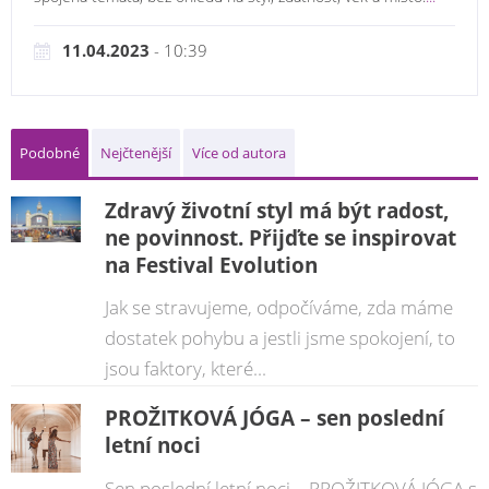
11.04.2023
- 10:39
Podobné
Nejčtenější
Více od autora
Zdravý životní styl má být radost,
ne povinnost. Přijďte se inspirovat
na Festival Evolution
Jak se stravujeme, odpočíváme, zda máme
dostatek pohybu a jestli jsme spokojení, to
jsou faktory, které...
PROŽITKOVÁ JÓGA – sen poslední
letní noci
Sen poslední letní noci – PROŽITKOVÁ JÓGA s